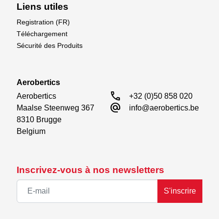
Liens utiles
Registration (FR)
Téléchargement
Sécurité des Produits
Aerobertics
call
Aerobertics

+32 (0)50 858 020
alternate_email
Maalse Steenweg 367

info@aerobertics.be
8310 Brugge

Belgium
Inscrivez-vous à nos newsletters
S'inscrire