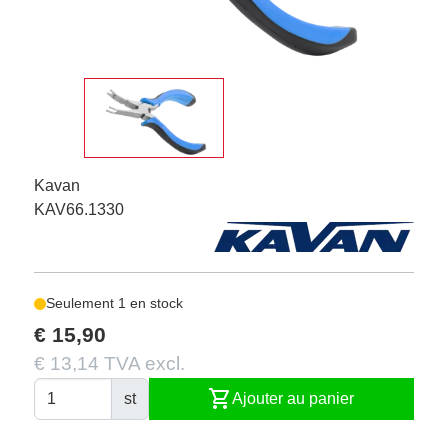
Kavan
KAV66.1330
Seulement 1 en stock
€ 15,90
€ 13,14 TVA excl.
shopping_cart
st
Ajouter au panier