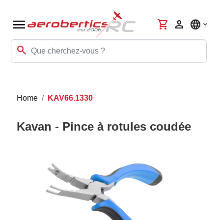
menu
shopping_cart
person
language
search
Home
KAV66.1330
Kavan - Pince à rotules coudée