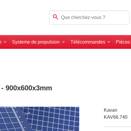
search
e
Systeme de propulsion
Télécommandes
Pièces
1 - 900x600x3mm
Kavan
KAV66.740