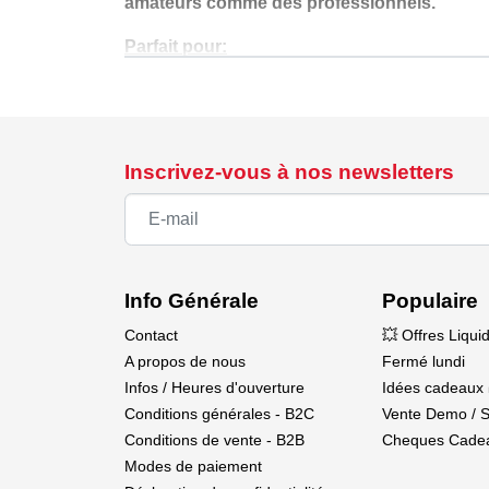
amateurs comme des professionnels.
Parfait pour:
Artisans
Modélistes
Amateurs de bricolage
Artistes et designers
Inscrivez-vous à nos newsletters
Portez votre précision de coupe à un nivea
.
Info Générale
Populaire
Contact
💥 Offres Liqui
A propos de nous
Fermé lundi
Infos / Heures d'ouverture
Idées cadeaux 
Conditions générales - B2C
Vente Demo / 
Conditions de vente - B2B
Cheques Cade
Modes de paiement