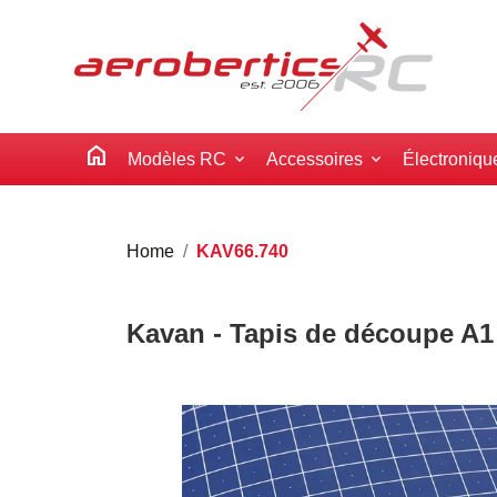
home
Modèles RC
Accessoires
Électroniqu
Home
KAV66.740
Kavan - Tapis de découpe A