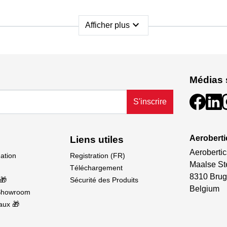
expand_more
Afficher plus
Médias 
u supérieur avec le tapis de coupe auto-cicatrisant KAVAN 
S'inscrire
Aeroberti
Liens utiles
Aerobertic
dation
Registration (FR)
Maalse St
Téléchargement
8310 Brug
🎁
Sécurité des Produits
Belgium
Showroom
aux 🎁