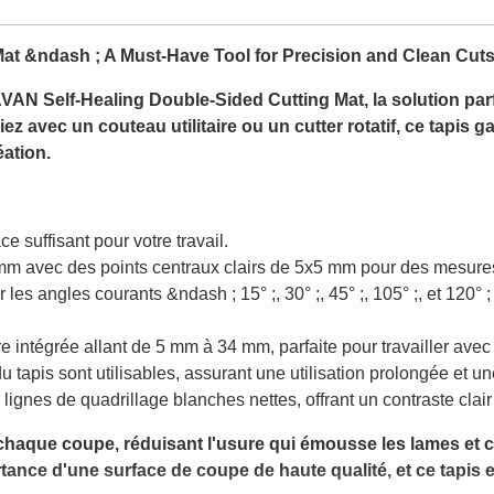
at &ndash ; A Must-Have Tool for Precision and Clean Cut
VAN Self-Healing Double-Sided Cutting Mat, la solution parfa
 avec un couteau utilitaire ou un cutter rotatif, ce tapis gara
éation.
 suffisant pour votre travail.
 mm avec des points centraux clairs de 5x5 mm pour des mesures
s angles courants &ndash ; 15° ;, 30° ;, 45° ;, 105° ;, et 120°
 intégrée allant de 5 mm à 34 mm, parfaite pour travailler avec
u tapis sont utilisables, assurant une utilisation prolongée et u
ignes de quadrillage blanches nettes, offrant un contraste clair p
 chaque coupe, réduisant l'usure qui émousse les lames et 
ance d'une surface de coupe de haute qualité, et ce tapis