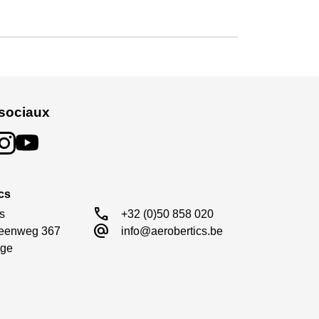
sociaux
&ndash ; uniquement chez Aerobertics.
cs
call
s

+32 (0)50 858 020
alternate_email
eenweg 367

info@aerobertics.be
ge
