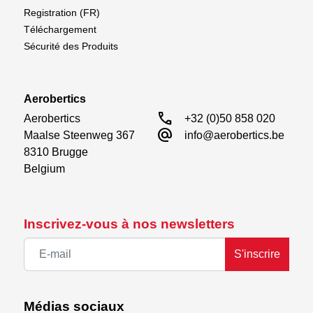
Registration (FR)
Téléchargement
Sécurité des Produits
Aerobertics
call
Aerobertics

+32 (0)50 858 020
alternate_email
Maalse Steenweg 367

info@aerobertics.be
8310 Brugge

Belgium
Inscrivez-vous à nos newsletters
S'inscrire
Médias sociaux