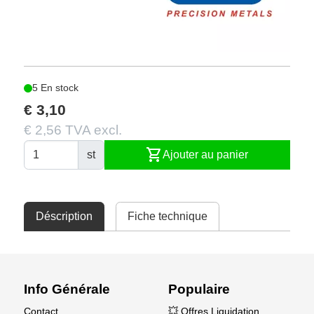
5 En stock
€ 3,10
€ 2,56 TVA excl.
shopping_cart
st
Ajouter au panier
Déscription
Fiche technique
Info Générale
Populaire
Contact
💥 Offres Liquidation