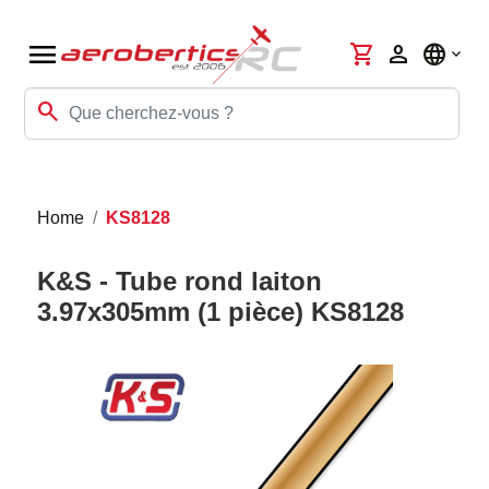
menu
shopping_cart
person
language
search
Home
KS8128
K&S - Tube rond laiton
3.97x305mm (1 pièce) KS8128