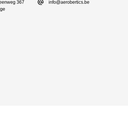
alternate_email
eenweg 367

info@aerobertics.be
ge
