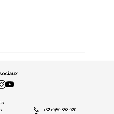
sociaux
cs
call
s

+32 (0)50 858 020