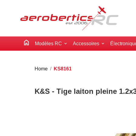
home
Modèles RC
Accessoires
Électroniqu
Home
KS8161
K&S - Tige laiton pleine 1.2