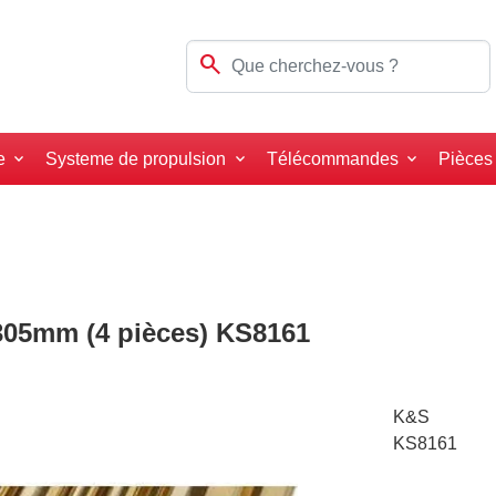
search
e
Systeme de propulsion
Télécommandes
Pièces
x305mm (4 pièces) KS8161
K&S
KS8161