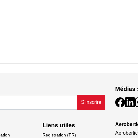
Médias 
S'inscrire
Aeroberti
Liens utiles
Aerobertic
dation
Registration (FR)