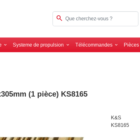
search
e
Systeme de propulsion
Télécommandes
Pièces
6x305mm (1 pièce) KS8165
K&S
KS8165