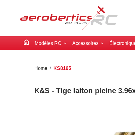
home
Modèles RC
Accessoires
Électroniqu
Home
KS8165
K&S - Tige laiton pleine 3.9