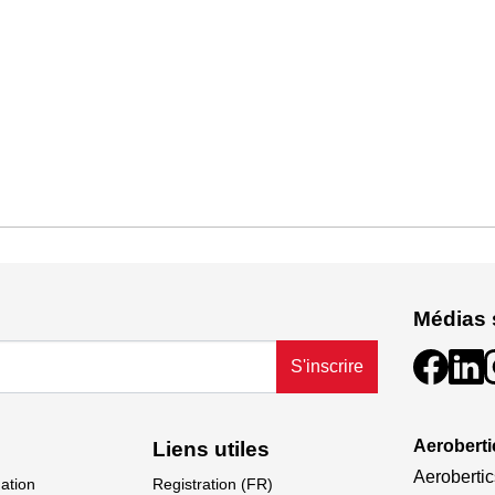
Médias 
S'inscrire
Aeroberti
Liens utiles
Aerobertic
dation
Registration (FR)