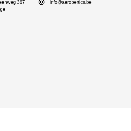
alternate_email
eenweg 367

info@aerobertics.be
ge
