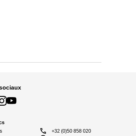
sociaux
cs
call
s

+32 (0)50 858 020