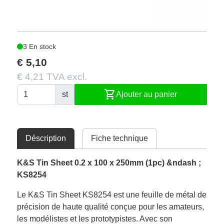
3 En stock
€ 5,10
€ 4,21 TVA excl.
shopping_cart
st
Ajouter au panier
Déscription
Fiche technique
K&S Tin Sheet 0.2 x 100 x 250mm (1pc) &ndash ;
KS8254
Le K&S Tin Sheet KS8254 est une feuille de métal de
précision de haute qualité conçue pour les amateurs,
les modélistes et les prototypistes. Avec son