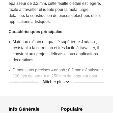
épaisseur de 0,2 mm, cette feuille d'étain est légère,
facile à travailler et idéale pour la métallurgie
détaillée, la construction de pièces détachées et les
applications artistiques.
Caractéristiques principales
Matériau d'étain de qualité supérieure &ndash ;
résistant à la corrosion et très facile à travailler, il
convient aux projets délicats et aux applications
décoratives.
Dimensions précises &ndash ; 0,2 mm d'épaisseur,
100 mm de largeur et 250 mm de longueur pour
expand_more
Afficher plus
une utilisation polyvalente.
Haute maniabilité &ndash ; peut être coupé, plié,
soudé ou façonné avec des outils de bricolage
standard.
Info Générale
Populaire