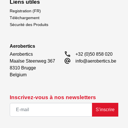
Liens utiles
qualité et facile à travailler.
Registration (FR)
Téléchargement
Sécurité des Produits
Aerobertics
call
Aerobertics

+32 (0)50 858 020
alternate_email
Maalse Steenweg 367

info@aerobertics.be
8310 Brugge

Belgium
Inscrivez-vous à nos newsletters
S'inscrire