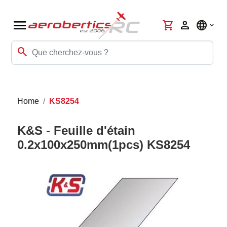
menu
shopping_cart
person
language
search
Home
KS8254
K&S - Feuille d'étain
0.2x100x250mm(1pcs) KS8254