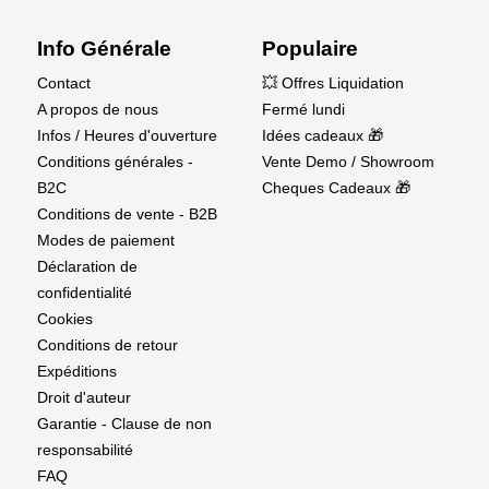
percé ou soudé avec des outils de bricolage
standard.
Info Générale
Populaire
Finition de surface lisse &ndash ; fournit des
Contact
💥 Offres Liquidation
résultats propres et professionnels pour les
A propos de nous
Fermé lundi
modèles, les prototypes et les constructions
Infos / Heures d'ouverture
Idées cadeaux 🎁
personnalisées.
Conditions générales -
Vente Demo / Showroom
B2C
Cheques Cadeaux 🎁
Applications polyvalentes &ndash ; Idéal pour la
Conditions de vente - B2B
modélisation à l'échelle, les projets de construction
Modes de paiement
à la pièce, les composants mécaniques et la
Déclaration de
métallurgie artistique.
confidentialité
Trusted K&S Quality
Cookies
Conditions de retour
K&S est réputé dans le monde entier pour sa
Expéditions
précision et sa constance. Le tube rectangulaire en
Droit d'auteur
laiton KS8268 garantit des performances fiables et
Garantie - Clause de non
des résultats de haute qualité pour les amateurs et
responsabilité
les professionnels.
FAQ