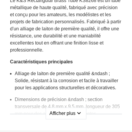
Le K&S Rectangular Brass Tube KS8268 est un tube
métallique de haute qualité, fabriqué avec précision
et conçu pour les amateurs, les modélistes et les
projets de fabrication personnalisés. Fabriqué à partir
d'un alliage de laiton de première qualité, il offre une
résistance, une durabilité et une maniabilité
excellentes tout en offrant une finition lisse et
professionnelle.
Caractéristiques principales
Alliage de laiton de première qualité &ndash ;
Solide, résistant à la corrosion et facile à travailler
pour les applications structurelles et décoratives.
Dimensions de précision &ndash ; section
transversale de 4,8 mm x 9,5 mm, longueur de 305
expand_more
Afficher plus
mm pour des applications polyvalentes.
Haute maniabilité &ndash ; peut être coupé, plié,