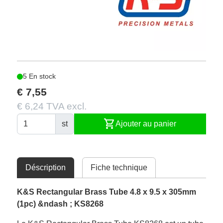
5 En stock
€ 7,55
€ 6,24 TVA excl.
shopping_cart
st
Ajouter au panier
Déscription
Fiche technique
K&S Rectangular Brass Tube 4.8 x 9.5 x 305mm
(1pc) &ndash ; KS8268