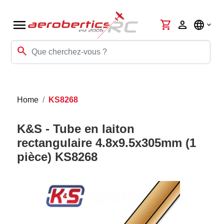
menu
shopping_cart
person
language
search
Home
KS8268
K&S - Tube en laiton
rectangulaire 4.8x9.5x305mm (1
pièce) KS8268