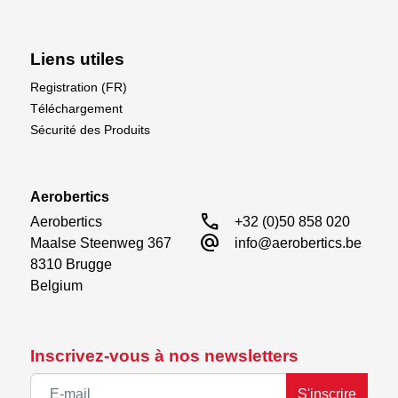
Améliorez vos projets avec le tube rectangulaire en
laiton K&S 4,8x9,5x305mm (KS8268) &mdash ;
Liens utiles
précision, durabilité et qualité sur lesquelles vous
pouvez compter.
Registration (FR)
Téléchargement
La qualité K&S est reconnue dans le monde entier.
Sécurité des Produits
Aerobertics
call
Aerobertics

+32 (0)50 858 020
alternate_email
Maalse Steenweg 367

info@aerobertics.be
8310 Brugge

Belgium
Inscrivez-vous à nos newsletters
S'inscrire