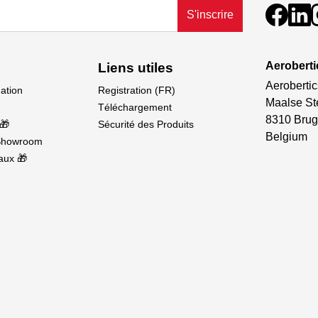
é noir
S'inscrire
Aeroberti
Liens utiles
Aerobertic
dation
Registration (FR)
Maalse St
Téléchargement
8310 Brug
🎁
Sécurité des Produits
Belgium
Showroom
aux 🎁