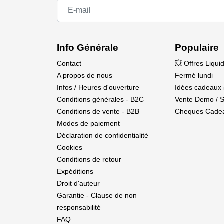
Châssis solide et rigide en aluminium anodis
Ombrages réglables remplis d'huile
Électronique entièrement proportionnelle
Spektrum SLT2 2.4GHz radio
Info Générale
Populaire
Powerful Spektrum 350mAh LiPo battery
Contact
💥 Offres Liqui
Convenient and easy-to-use USB-C charger
A propos de nous
Fermé lundi
Pro-Line Racing body, wheels, and tires
Infos / Heures d'ouverture
Idées cadeaux 
Livery options included for custom looks
Conditions générales - B2C
Vente Demo / 
Conditions de vente - B2B
Cheques Cade
Modes de paiement
Déclaration de confidentialité
Cookies
Conditions de retour
Expéditions
Droit d'auteur
Garantie - Clause de non
responsabilité
FAQ