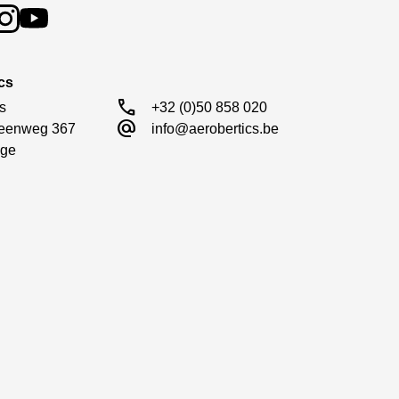
cs
call
s

+32 (0)50 858 020
alternate_email
eenweg 367

info@aerobertics.be
ge
