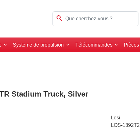
search
e
Systeme de propulsion
Télécommandes
Pièces
TR Stadium Truck, Silver
Losi
LOS-1392T2