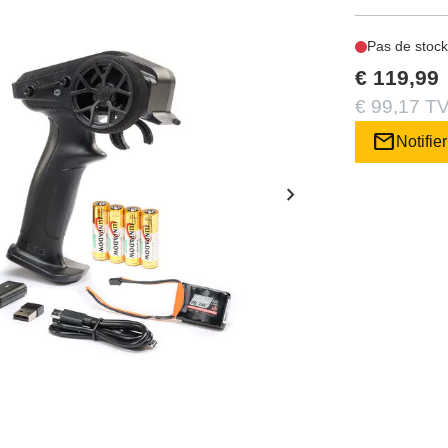
Pas de stock
€ 119,99
€ 99,17 TV
mail
Notifier
chevron_right