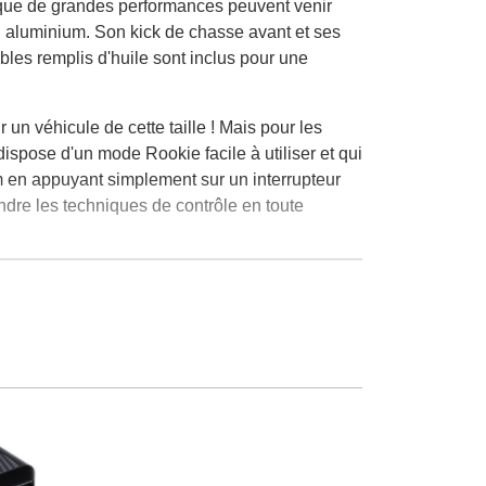
que de grandes performances peuvent venir
n aluminium. Son kick de chasse avant et ses
ables remplis d'huile sont inclus pour une
un véhicule de cette taille ! Mais pour les
ispose d'un mode Rookie facile à utiliser et qui
m en appuyant simplement sur un interrupteur
ndre les techniques de contrôle en toute
es ensembles prêts à rouler. La batterie
aré aux huit minutes typiques de beaucoup de
plupart des chargeurs RTR standard nécessitent
mdash ; dans votre salon, sur une allée pavée,
e Micro-T pour des performances de niveau
l'exposition et un pour tester différentes
e moyen parfait de partager le hobby avec