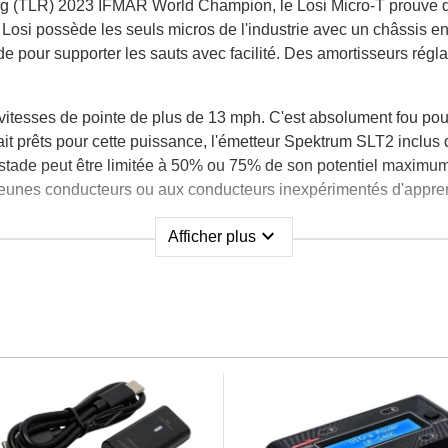
ng (TLR) 2023 IFMAR World Champion, le Losi Micro-T prouve 
 Losi possède les seuls micros de l'industrie avec un châssis e
de pour supporter les sauts avec facilité. Des amortisseurs régl
itesses de pointe de plus de 13 mph. C'est absolument fou pour 
t prêts pour cette puissance, l'émetteur Spektrum SLT2 inclus d
 stade peut être limitée à 50% ou 75% de son potentiel maximu
ux jeunes conducteurs ou aux conducteurs inexpérimentés d'appre
expand_more
Afficher plus
nt de meilleure qualité que ce qui est normalement inclus dans l
nce pour plus de 25 minutes de fonctionnement non-stop, comp
heure en utilisant le chargeur Spektrum .5A USB-C fourni. La 
us pouvez courir le Losi Micro-T à l'intérieur ou à l'extérieur &
liser vos compétences techniques pour améliorer et régler votr
en collectionner plusieurs et en avoir un pour la course, un pour 
sign compact et sa qualité exceptionnelle, le Losi Micro-T est l