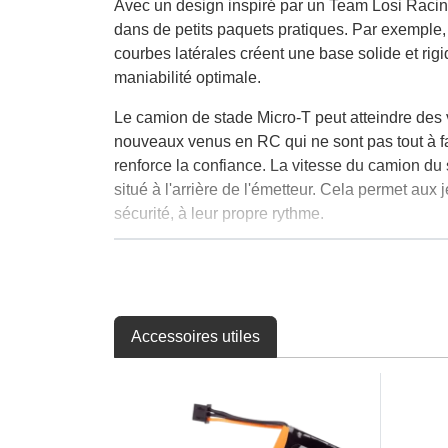
Avec un design inspiré par un Team Losi Raci
dans de petits paquets pratiques. Par exemple,
courbes latérales créent une base solide et rigi
maniabilité optimale.
Le camion de stade Micro-T peut atteindre des v
nouveaux venus en RC qui ne sont pas tout à fai
renforce la confiance. La vitesse du camion du
situé à l'arrière de l'émetteur. Cela permet a
sécurité, à leur propre rythme.
Tous les accessoires fournis avec le Micro-T so
Spektrum 350mAh LiPo fournit assez de puissa
véhicules RTR. La recharge prend moins d'une 
entre 2 et 5 heures. En plus de la commodité, vo
Accessoires utiles
ou dans un parc local.
Des pièces en option sont disponibles pour uti
supérieur. Grâce à son faible prix, vous pouvez 
configurations. Avec son prix abordable, son de