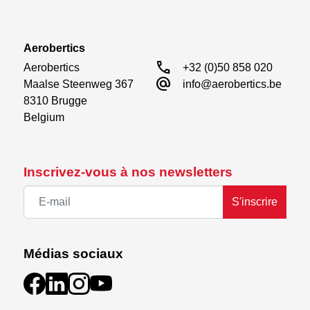
Aerobertics
call
Aerobertics

+32 (0)50 858 020
alternate_email
Maalse Steenweg 367

info@aerobertics.be
8310 Brugge

Belgium
Inscrivez-vous à nos newsletters
S'inscrire
Médias sociaux