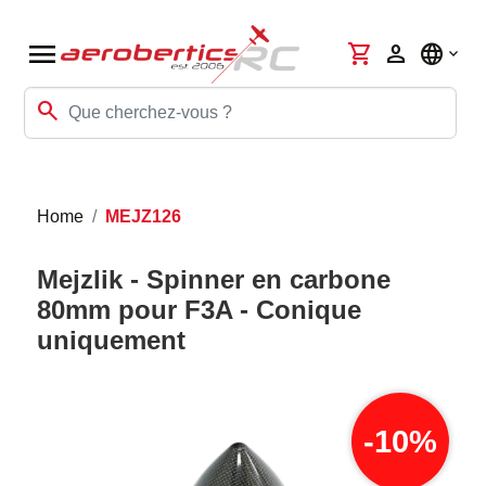
menu
shopping_cart
person
language
search
Home
MEJZ126
Mejzlik - Spinner en carbone
80mm pour F3A - Conique
uniquement
-10%