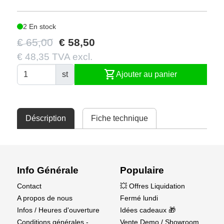
2 En stock
€ 65,00
€ 58,50
€ 48,35 TVA excl.
shopping_cart
st
Ajouter au panier
Déscription
Fiche technique
Info Générale
Populaire
Contact
💥 Offres Liquidation
A propos de nous
Fermé lundi
Infos / Heures d'ouverture
Idées cadeaux 🎁
Conditions générales -
Vente Demo / Showroom