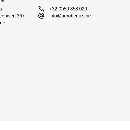
cs
call
s

+32 (0)50 858 020
alternate_email
eenweg 367

info@aerobertics.be
ge
