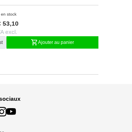
 en stock
€ 53,10
A excl.
shopping_cart
st
Ajouter au panier
sociaux