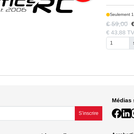
Seulement 1
€ 59,00
€ 43,88 TV
Médias 
S'inscrire