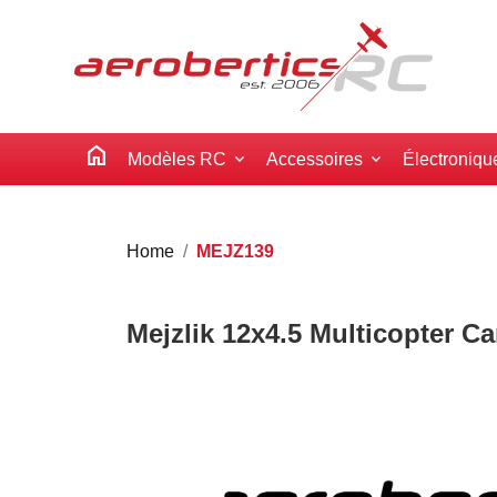
home
Modèles RC
Accessoires
Électroniqu
Home
MEJZ139
Mejzlik 12x4.5 Multicopter C