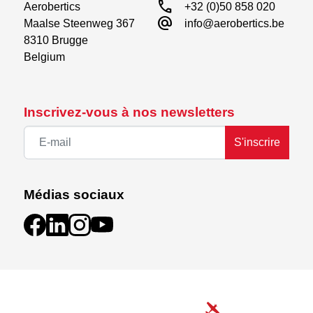
call
Aerobertics

+32 (0)50 858 020
alternate_email
Maalse Steenweg 367

info@aerobertics.be
8310 Brugge

Belgium
Inscrivez-vous à nos newsletters
S'inscrire
Médias sociaux