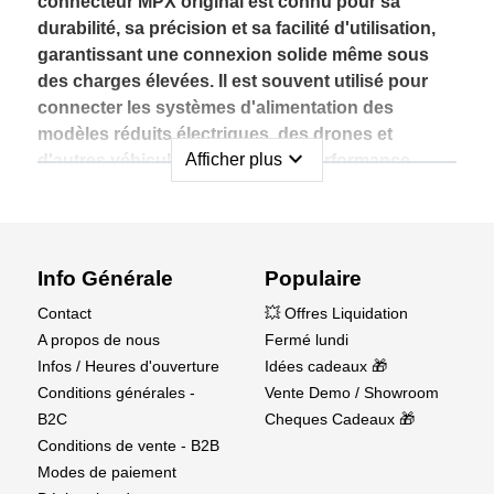
connecteur MPX original est connu pour sa
durabilité, sa précision et sa facilité d'utilisation,
garantissant une connexion solide même sous
des charges élevées. Il est souvent utilisé pour
connecter les systèmes d'alimentation des
modèles réduits électriques, des drones et
expand_more
Afficher plus
d'autres véhicules RC de haute performance.
Avec sa construction robuste et son courant
nominal élevé, le connecteur Multiplex MPX est
parfait pour tous ceux qui recherchent une
Info Générale
Populaire
solution fiable et durable pour les connexions
électriques dans des environnements exigeants.
Contact
💥 Offres Liquidation
A propos de nous
Fermé lundi
Les connecteurs MPX de Multiplex sont conçus pour
Infos / Heures d'ouverture
Idées cadeaux 🎁
être utilisés dans des environnements difficiles.
Conditions générales -
Vente Demo / Showroom
B2C
Cheques Cadeaux 🎁
Conditions de vente - B2B
Modes de paiement