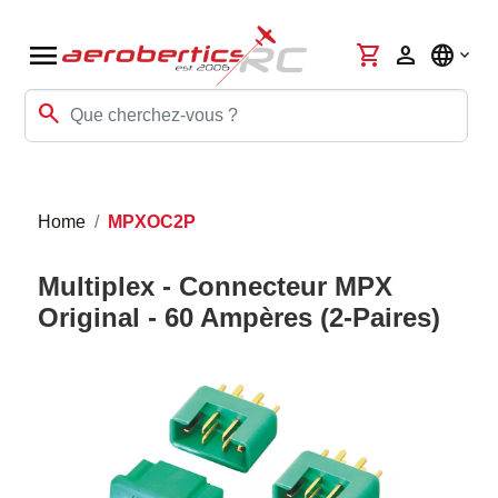
menu
shopping_cart
person
language
search
Home
MPXOC2P
Multiplex - Connecteur MPX
Original - 60 Ampères (2-Paires)