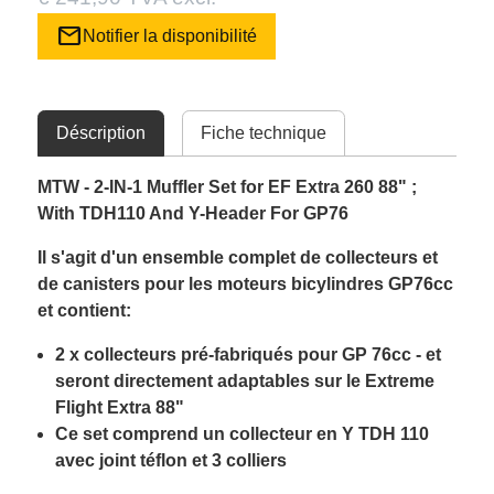
mail
Notifier la disponibilité
Déscription
Fiche technique
MTW - 2-IN-1 Muffler Set for EF Extra 260 88" ;
With TDH110 And Y-Header For GP76
Il s'agit d'un ensemble complet de collecteurs et
de canisters pour les moteurs bicylindres GP76cc
et contient:
2 x collecteurs pré-fabriqués pour GP 76cc - et
seront directement adaptables sur le Extreme
Flight Extra 88"
Ce set comprend un collecteur en Y TDH 110
avec joint téflon et 3 colliers