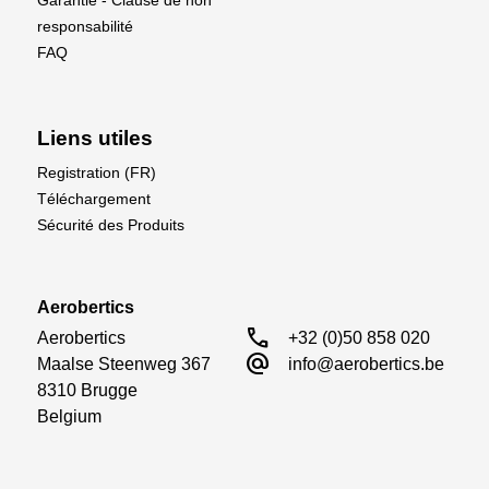
Garantie - Clause de non
responsabilité
FAQ
Liens utiles
Registration (FR)
Téléchargement
Sécurité des Produits
Aerobertics
call
Aerobertics

+32 (0)50 858 020
alternate_email
Maalse Steenweg 367

info@aerobertics.be
8310 Brugge

Belgium