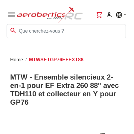
menu
shopping_cart
person
language
search
Home
MTWSETGP76EFEXT88
MTW - Ensemble silencieux 2-
en-1 pour EF Extra 260 88" avec
TDH110 et collecteur en Y pour
GP76