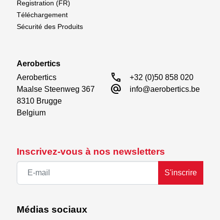
Registration (FR)
Téléchargement
Sécurité des Produits
Aerobertics
call
Aerobertics

+32 (0)50 858 020
alternate_email
Maalse Steenweg 367

info@aerobertics.be
8310 Brugge

Belgium
Inscrivez-vous à nos newsletters
S'inscrire
Médias sociaux