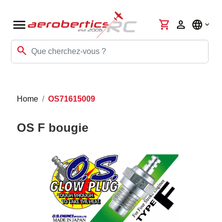
menu
shopping_cart
person
language
search
Home
OS71615009
OS F bougie