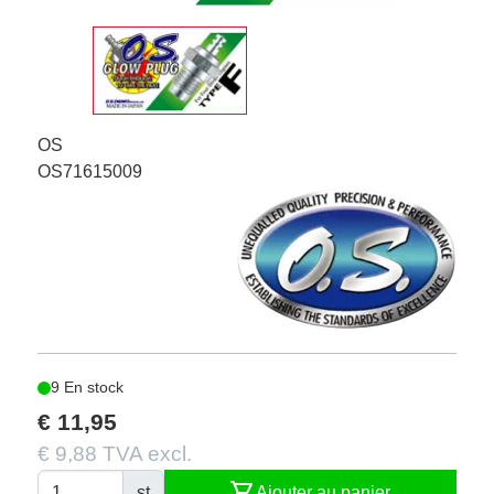
OS
OS71615009
9 En stock
€ 11,95
€ 9,88 TVA excl.
shopping_cart
st
Ajouter au panier