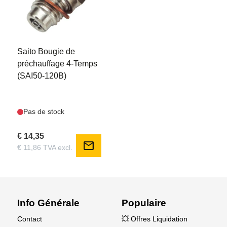
SAI50120B
Saito Bougie de
préchauffage 4-Temps
(SAI50-120B)
Pas de stock
€ 14,35
mail
€ 11,86 TVA excl.
Info Générale
Populaire
Contact
💥 Offres Liquidation