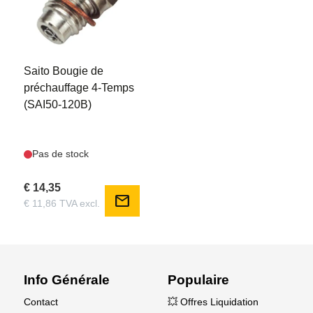
SAI50120B
Saito Bougie de
préchauffage 4-Temps
(SAI50-120B)
Pas de stock
€ 14,35
mail
€ 11,86 TVA excl.
Info Générale
Populaire
Contact
💥 Offres Liquidation