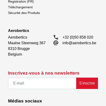
Registration (FR)
Téléchargement
Sécurité des Produits
Aerobertics
call
Aerobertics

+32 (0)50 858 020
alternate_email
Maalse Steenweg 367

info@aerobertics.be
8310 Brugge

Belgium
Inscrivez-vous à nos newsletters
S'inscrire
Médias sociaux