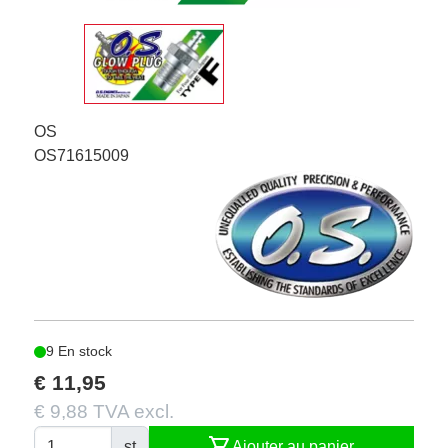
OS
OS71615009
9 En stock
€ 11,95
€ 9,88 TVA excl.
shopping_cart
st
Ajouter au panier