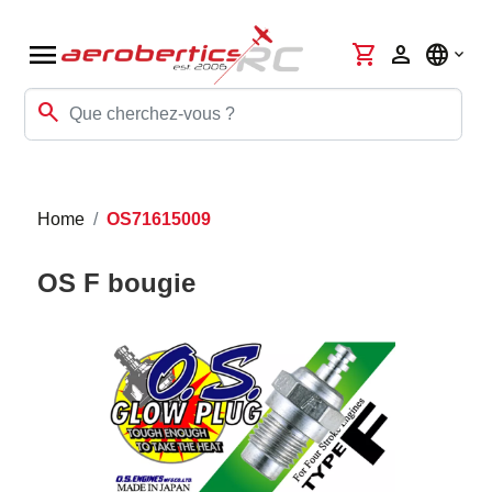
menu
shopping_cart
person
language
search
Home
OS71615009
OS F bougie