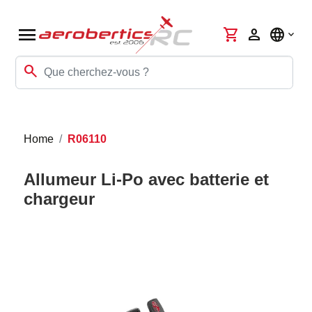
menu
shopping_cart
person
language
search
Home
R06110
Allumeur Li-Po avec batterie et
chargeur