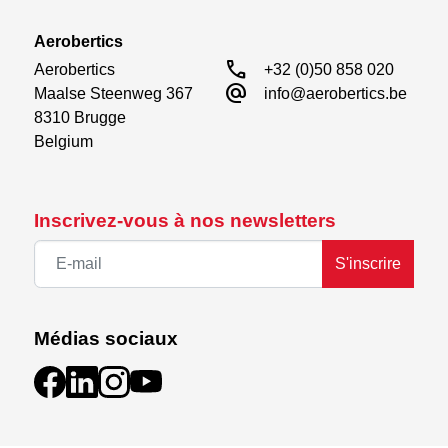
Aerobertics
call
Aerobertics

+32 (0)50 858 020
alternate_email
Maalse Steenweg 367

info@aerobertics.be
8310 Brugge

Belgium
Inscrivez-vous à nos newsletters
S'inscrire
Médias sociaux