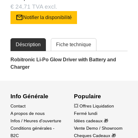
€ 24,71 TVA excl.
mail
Notifier la disponibilité
Déscription
Fiche technique
Robitronic Li-Po Glow Driver with Battery and
Charger
Info Générale
Populaire
Contact
💥 Offres Liquidation
A propos de nous
Fermé lundi
Infos / Heures d'ouverture
Idées cadeaux 🎁
Conditions générales -
Vente Demo / Showroom
B2C
Cheques Cadeaux 🎁