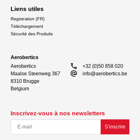
Liens utiles
Registration (FR)
Téléchargement
Sécurité des Produits
Aerobertics
call
Aerobertics

+32 (0)50 858 020
alternate_email
Maalse Steenweg 367

info@aerobertics.be
8310 Brugge

Belgium
Inscrivez-vous à nos newsletters
S'inscrire