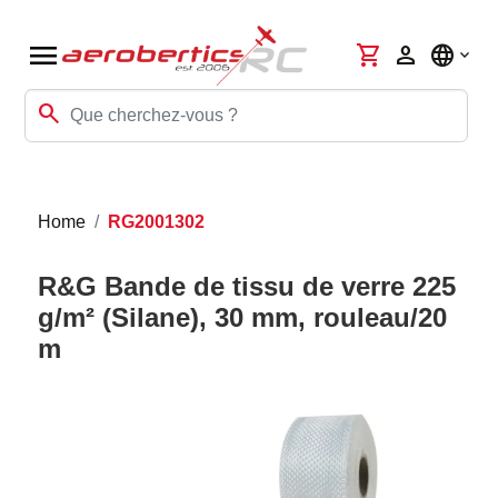
menu
shopping_cart
person
language
search
Home
RG2001302
R&G Bande de tissu de verre 225
g/m² (Silane), 30 mm, rouleau/20
m