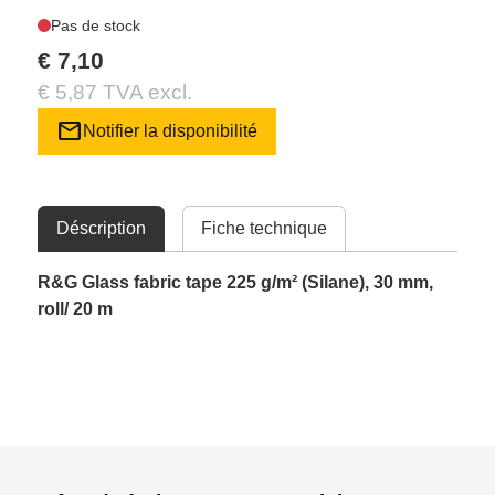
Pas de stock
€ 7,10
€ 5,87 TVA excl.
mail
Notifier la disponibilité
Déscription
Fiche technique
R&G Glass fabric tape 225 g/m² (Silane), 30 mm,
roll/ 20 m