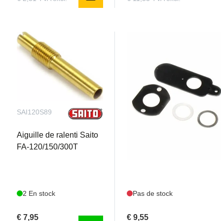
SAI120S89
SAI120S92
Aiguille de ralenti Saito
Assemblage de la soupap
FA-120/150/300T
starter pour FA-150B
2 En stock
Pas de stock
€ 7,95
€ 9,55