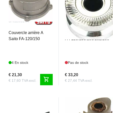
SAI120S17A
SAI120S27A
Couvercle arrière A
Collet/Flasque d'entraînem
Saito FA-120/150
FA-120/150/180/182/200
4 En stock
Pas de stock
€ 21,30
€ 33,20
shopping_cart
€ 17,60 TVA excl.
€ 27,44 TVA excl.