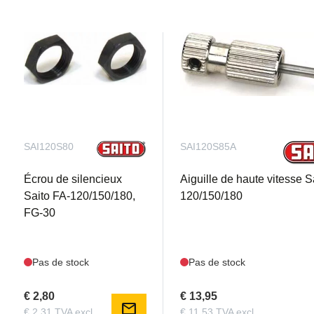
SAI120S80
SAI120S85A
Écrou de silencieux
Aiguille de haute vitesse S
Saito FA-120/150/180,
120/150/180
FG-30
Pas de stock
Pas de stock
€ 2,80
€ 13,95
mail
€ 2,31 TVA excl.
€ 11,53 TVA excl.