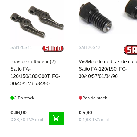
SAI120S41
SAI120S42
Bras de culbuteur (2)
Vis/Molette de bras de culb
Saito FA-
Saito FA-120/150, FG-
120/150/180/300T, FG-
30/40/57/61/84/90
30/40/57/61/84/90
2 En stock
Pas de stock
€ 46,90
€ 5,60
shopping_cart
€ 38,76 TVA excl.
€ 4,63 TVA excl.