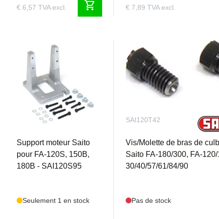
shopping_cart
€ 6,57 TVA excl.
€ 7,89 TVA excl.
SAI120S95
SAI120T42
Support moteur Saito
Vis/Molette de bras de cul
pour FA-120S, 150B,
Saito FA-180/300, FA-120/
180B - SAI120S95
30/40/57/61/84/90
Seulement 1 en stock
Pas de stock