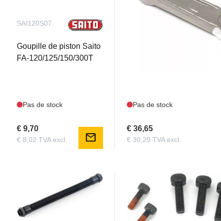
SAI120S07
SAI120S10C
Goupille de piston Saito
Bielle Saito FA-120/150
FA-120/125/150/300T
Pas de stock
Pas de stock
€ 9,70
€ 36,65
mail
€ 8,02 TVA excl.
€ 30,29 TVA excl.