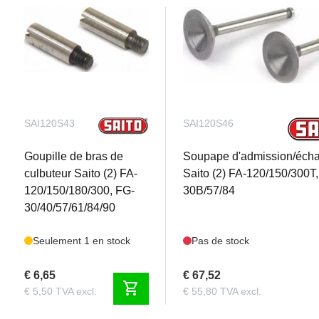
SAI120S43
SAI120S46
Goupille de bras de
Soupape d'admission/éch
culbuteur Saito (2) FA-
Saito (2) FA-120/150/300T
120/150/180/300, FG-
30B/57/84
30/40/57/61/84/90
Seulement 1 en stock
Pas de stock
€ 6,65
€ 67,52
shopping_cart
€ 5,50 TVA excl.
€ 55,80 TVA excl.