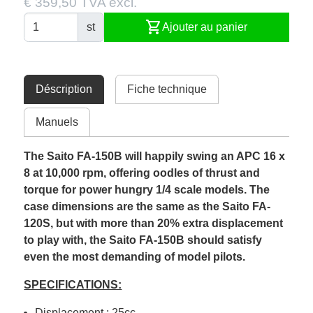
€ 359,50 TVA excl.
shopping_cart
st
Ajouter au panier
Déscription
Fiche technique
Manuels
The Saito FA-150B will happily swing an APC 16 x
8 at 10,000 rpm, offering oodles of thrust and
torque for power hungry 1/4 scale models. The
case dimensions are the same as the Saito FA-
120S, but with more than 20% extra displacement
to play with, the Saito FA-150B should satisfy
even the most demanding of model pilots.
SPECIFICATIONS:
Displacement : 25cc