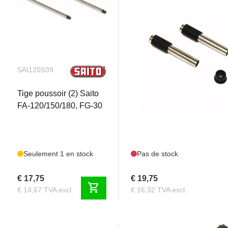
SAI120S39
SAI120S40
Tige poussoir (2) Saito
Couvercle de tige poussoir 
FA-120/150/180, FG-30
FA-120/150/180, FG-30
Seulement 1 en stock
Pas de stock
€ 17,75
€ 19,75
shopping_cart
€ 14,67 TVA excl.
€ 16,32 TVA excl.