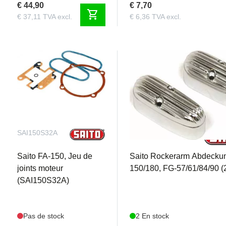
€ 44,90
€ 7,70
shopping_cart
€ 37,11 TVA excl.
€ 6,36 TVA excl.
SAI150S32A
SAI150S49
Saito FA-150, Jeu de
Saito Rockerarm Abdeckun
joints moteur
150/180, FG-57/61/84/90 (
(SAI150S32A)
Pas de stock
2 En stock