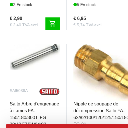
2 En stock
5 En stock
€ 2,90
€ 6,95
shopping_cart
€ 2,40 TVA excl.
€ 5,74 TVA excl.
SAI5036A
SAI6519
Saito Arbre d'engrenage
Nipple de soupape de
à cames FA-
décompression Saito FA-
150/180/300T, FG-
62/82/100/120/125/150/18
30/40/57/61/84/93
FG-21