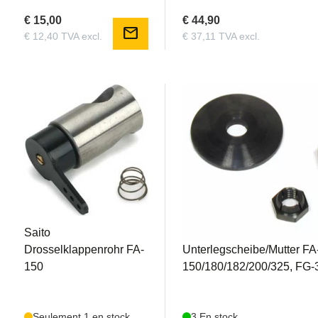
€ 15,00
€ 44,90
mail
€ 12,40 TVA excl.
€ 37,11 TVA excl.
SAI150S87A
SAI170R3135
Saito
Saito Propeller
Drosselklappenrohr FA-
Unterlegscheibe/Mutter FA
150
150/180/182/200/325, FG-
Seulement 1 en stock
3 En stock