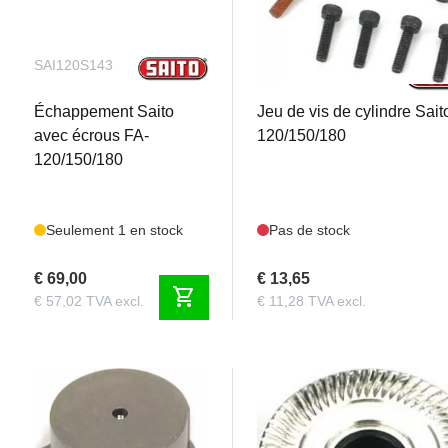
SAI120S143
SAI120S14A
Échappement Saito
Jeu de vis de cylindre Sait
avec écrous FA-
120/150/180
120/150/180
Seulement 1 en stock
Pas de stock
€ 69,00
€ 13,65
shopping_cart
€ 57,02 TVA excl.
€ 11,28 TVA excl.