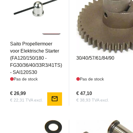
SAI120S30
SAI120S35
Saito Propellermoer
Engrenage d'arbre à came
voor Elektrische Starter
FA-120/150/180/300T, FG-
(FA120/150/180 -
30/40/57/61/84/90
FG30/36/40/33R3/41TS)
- SAI120S30
Pas de stock
Pas de stock
€ 26,99
€ 47,10
mail
€ 22,31 TVA excl.
€ 38,93 TVA excl.