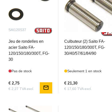
SAI120S37
SAI120S38
Jeu de rondelles en
Culbuteur (2) Saito FA-
acier Saito FA-
120/150/180/300T, FG-
120/150/180/300T, FG-
30/40/57/61/84/90
30
Pas de stock
Seulement 1 en stock
€ 2,75
€ 21,30
mail
€ 2,27 TVA excl.
€ 17,60 TVA excl.