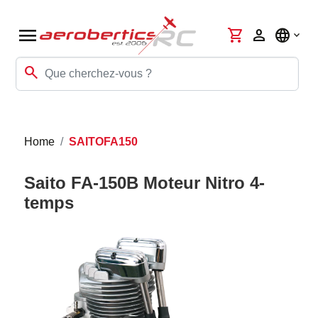
menu
shopping_cart
person
language
search
Home
SAITOFA150
Saito FA-150B Moteur Nitro 4-
temps