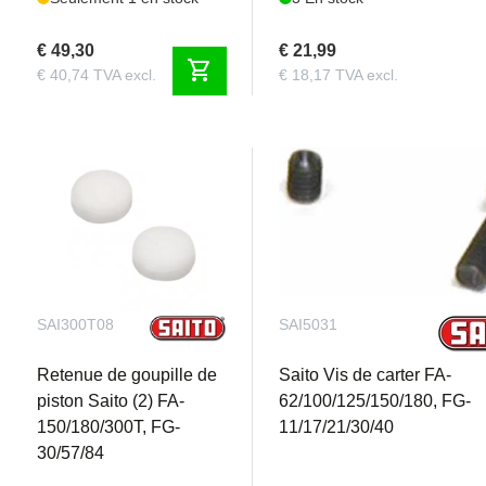
€ 49,30
€ 21,99
shopping_cart
€ 40,74 TVA excl.
€ 18,17 TVA excl.
SAI300T08
SAI5031
Retenue de goupille de
Saito Vis de carter FA-
piston Saito (2) FA-
62/100/125/150/180, FG-
150/180/300T, FG-
11/17/21/30/40
30/57/84