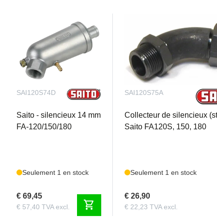
SAI120S74D
SAI120S75A
Saito - silencieux 14 mm
Collecteur de silencieux (s
FA-120/150/180
Saito FA120S, 150, 180
Seulement 1 en stock
Seulement 1 en stock
€ 69,45
€ 26,90
shopping_cart
€ 57,40 TVA excl.
€ 22,23 TVA excl.