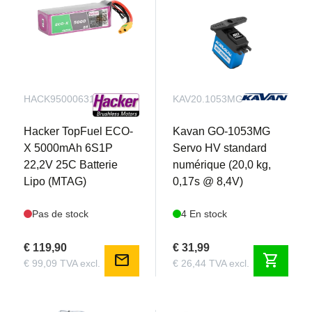
HACK95000631
KAV20.1053MG
Hacker TopFuel ECO-
Kavan GO-1053MG
X 5000mAh 6S1P
Servo HV standard
22,2V 25C Batterie
numérique (20,0 kg,
Lipo (MTAG)
0,17s @ 8,4V)
Pas de stock
4 En stock
€ 119,90
€ 31,99
mail
shopping_cart
€ 99,09 TVA excl.
€ 26,44 TVA excl.