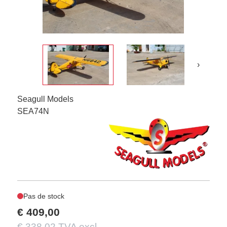
›
Seagull Models
SEA74N
Pas de stock
€ 409,00
€ 338,02 TVA excl.