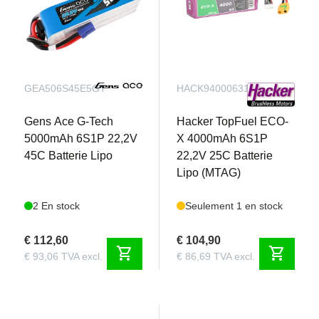
GEA506S45E5GT
HACK94000631
Gens Ace G-Tech
Hacker TopFuel ECO-
5000mAh 6S1P 22,2V
X 4000mAh 6S1P
45C Batterie Lipo
22,2V 25C Batterie
Lipo (MTAG)
2 En stock
Seulement 1 en stock
€ 112,60
€ 104,90
shopping_cart
shopping_cart
€ 93,06 TVA excl.
€ 86,69 TVA excl.