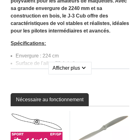
polyvalent pour les amateurs de maquettes. Avec
sa grande envergure de 2240 mm et sa
construction en bois, le J-3 Cub offre des
caractéristiques de vol stables et réalistes, idéales
pour les pilotes intermédiaires et avancés.
Spécifications:
Envergure : 224 cm
Surface de l'aile : 73.4 dm²
expand_more
Afficher plus
Longueur : 142.7 cm
Poids en vol approximatif : 4.5 &ndash ; 5.0 kg
Construction : Bois
Type d'avion : Échelle
Nécessaire au fonctionnement
Niveau de compétence : Intermédiaire / Avancé
Livré comme : Presque prêt à voler (ARF)
Version gaz :
15-20cc 2 temps | 20-26cc 4 temps