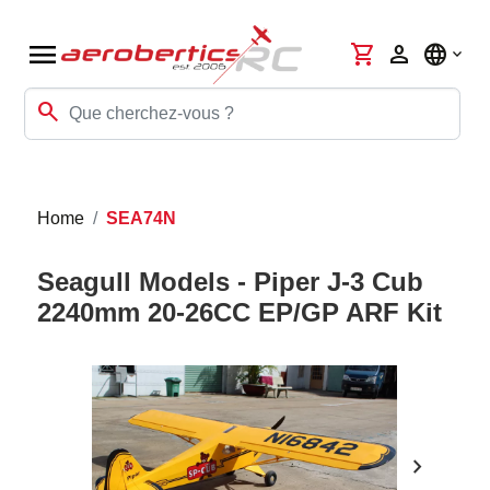
menu
shopping_cart
person
language
search
Home
SEA74N
Seagull Models - Piper J-3 Cub
2240mm 20-26CC EP/GP ARF Kit
chevron_right