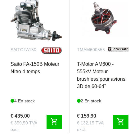
SAITOFA150
TMAM600555
Saito FA-150B Moteur
T-Motor AM600 -
Nitro 4-temps
555kV Moteur
brushless pour avions
3D de 60-64"
4 En stock
2 En stock
€ 435,00
€ 159,90
shopping_cart
shopping_cart
€ 359,50 TVA
€ 132,15 TVA
excl.
excl.