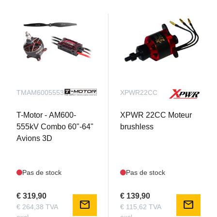
TMAM6005553DC
XPWR22CC
T-Motor - AM600-
XPWR 22CC Moteur
555kV Combo 60"-64"
brushless
Avions 3D
Pas de stock
Pas de stock
€ 319,90
€ 139,90
mail
mail
€ 264,38 TVA
€ 115,62 TVA
excl.
excl.