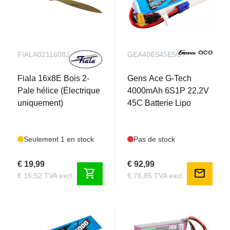
FIALA021160821
GEA406S45E5GT
Fiala 16x8E Bois 2-
Gens Ace G-Tech
Pale hélice (Électrique
4000mAh 6S1P 22,2V
uniquement)
45C Batterie Lipo
Seulement 1 en stock
Pas de stock
€ 19,99
€ 92,99
shopping_cart
mail
€ 16,52 TVA excl.
€ 76,85 TVA excl.