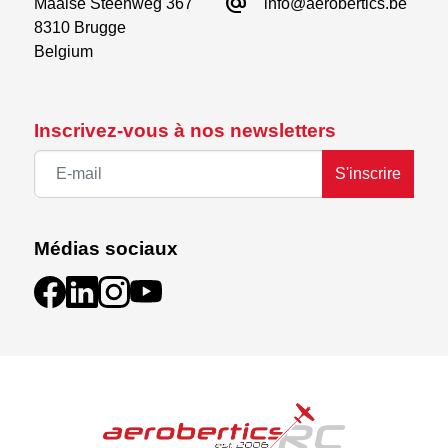
alternate_email
Maalse Steenweg 367

info@aerobertics.be
8310 Brugge

Belgium
Inscrivez-vous à nos newsletters
S'inscrire
Médias sociaux