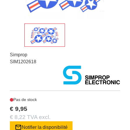
Simprop
SIM1202618
Pas de stock
€ 9,95
€ 8,22 TVA excl.
mail
Notifier la disponibilité