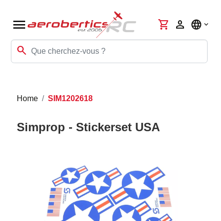
menu
shopping_cart
person
language
search
Home
SIM1202618
Simprop - Stickerset USA