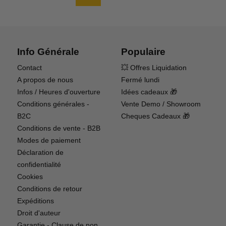
indésirables tels que la surcharge, la surdécharge
et la surchauffe. Cela vous permet de prendre la
décision la plus éclairée sur chaque batterie
lorsque vous préparez votre équipement pour un
Info Générale
Populaire
vol.
Contact
💥 Offres Liquidation
Que vous soyez un pilote chevronné ou que vous
A propos de nous
Fermé lundi
construisiez votre prochain chef-d'œuvre de
Infos / Heures d'ouverture
Idées cadeaux 🎁
voltige, la batterie Spektrum Smart G2 Pro Series
Conditions générales -
Vente Demo / Showroom
Air LiPo offre la performance et l'intelligence
B2C
Cheques Cadeaux 🎁
auxquelles vous pouvez faire confiance.
Conditions de vente - B2B
Modes de paiement
Disponible dès maintenant chez Aerobertics—
Déclaration de
votre partenaire en matière de solutions RC de
confidentialité
haute performance.
Cookies
Conditions de retour
Expéditions
Droit d'auteur
Garantie - Clause de non