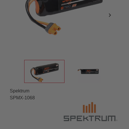
chevron_right
Spektrum
SPMX-1068