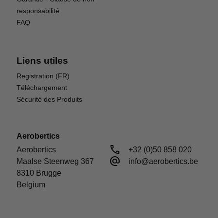
responsabilité
FAQ
Liens utiles
Registration (FR)
Téléchargement
Sécurité des Produits
Aerobertics
call
Aerobertics

+32 (0)50 858 020
alternate_email
Maalse Steenweg 367

info@aerobertics.be
8310 Brugge

Belgium