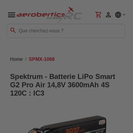
menu
shopping_cart
person
language
search
Home
SPMX-1068
Spektrum - Batterie LiPo Smart
G2 Pro Air 14,8V 3600mAh 4S
120C : IC3