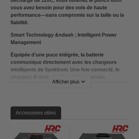
décharge de 120C, vous obtenez le punch dont
vous avez besoin pour des vols de haute
performance—sans compromis sur la taille ou la
fiabilité.
Smart Technology &ndash ; Intelligent Power
Management
Équipée d'une puce intégrée, la batterie
communique directement avec les chargeurs
intelligents de Spektrum. Une fois connecté, le
chargeur lit instantanément les données
expand_more
Afficher plus
importantes de la batterie telles que :
Type, marque et capacité de la batterie
Cote et tension de chaque cellule
Température de la batterie et nombre total de
Accessoires utiles
cycles de charge/décharge
En outre, il enregistre les erreurs telles que la