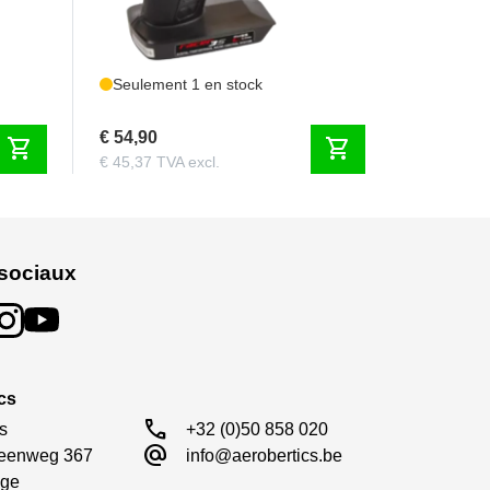
Seulement 1 en stock
€ 54,90
shopping_cart
shopping_cart
€ 45,37 TVA excl.
sociaux
cs
call
s

+32 (0)50 858 020
alternate_email
eenweg 367

info@aerobertics.be
ge
