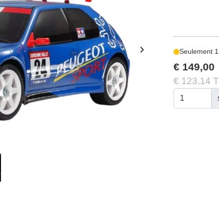
chevron_right
Seulement 1
€ 149,00
€ 123,14 T