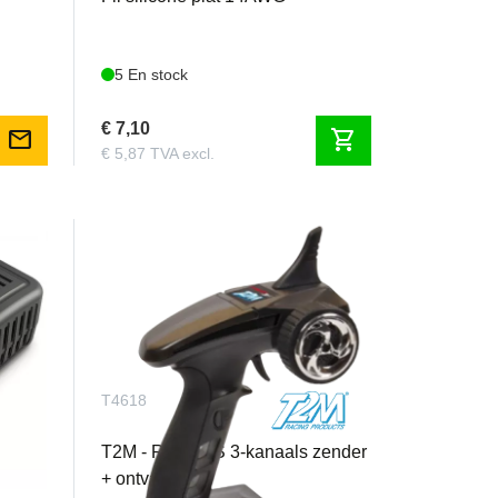
5 En stock
€ 7,10
mail
shopping_cart
€ 5,87 TVA excl.
T4618
2-4S,
T2M - Racer 3S 3-kanaals zender
+ ontvanger