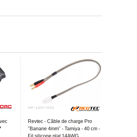
GF-1207-031
avec un modèle qui incarne la puissance et
st l’expérience de rallye ultime à chaque
vec
Revtec - Câble de charge Pro
"Banane 4mm" - Tamiya - 40 cm -
Fil silicone plat 14AWG