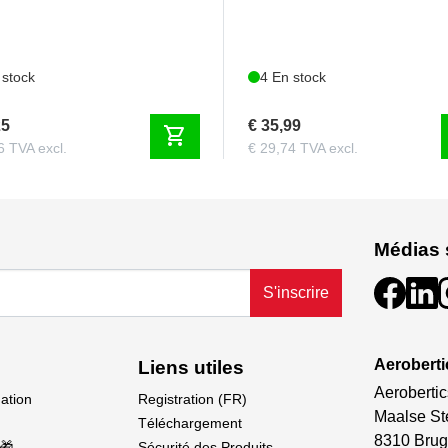
 stock
4 En stock
25
€ 35,99
shopping_cart
6 TVA excl.
€ 29,74 TVA excl.
Médias 
S'inscrire
Aeroberti
Liens utiles
Aerobertic
dation
Registration (FR)
Maalse St
Téléchargement
8310 Brug
🎁
Sécurité des Produits