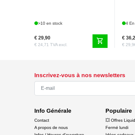
>10 en stock
4 En
€ 29,90
€ 36,
shopping_cart
€ 24,71 TVA excl.
€ 29,9
Inscrivez-vous à nos newsletters
Info Générale
Populaire
Contact
💥 Offres Liqui
A propos de nous
Fermé lundi
Infos / Heures d'ouverture
Idées cadeaux 