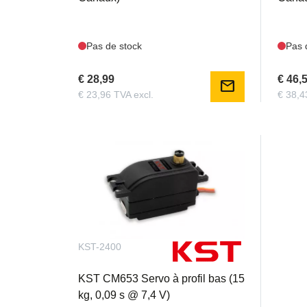
Pas de stock
Pas 
€ 28,99
€ 46,
mail
€ 23,96 TVA excl.
€ 38,4
KST-2400
NOS9
KST CM653 Servo à profil bas (15
Nosra
kg, 0,09 s @ 7,4 V)
6-cel