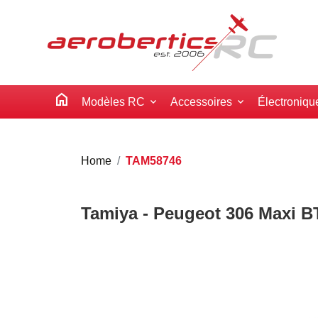
home
Modèles RC
Accessoires
Électroniqu
Home
TAM58746
Tamiya - Peugeot 306 Maxi BT