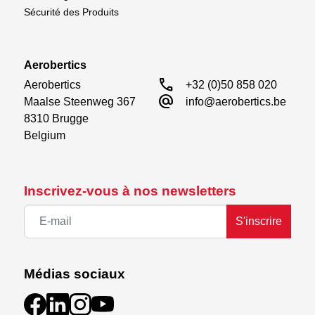
Sécurité des Produits
Aerobertics
call
Aerobertics

+32 (0)50 858 020
alternate_email
Maalse Steenweg 367

info@aerobertics.be
8310 Brugge

Belgium
Inscrivez-vous à nos newsletters
S'inscrire
Médias sociaux