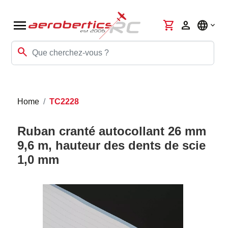
menu
shopping_cart
person
language
search
Home
TC2228
Ruban cranté autocollant 26 mm
9,6 m, hauteur des dents de scie
1,0 mm