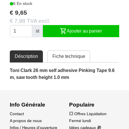
6 En stock
€ 9,65
€ 7,98 TVA excl.
shopping_cart
st
Ajouter au panier
Déscription
Fiche technique
Toni Clark 26 mm self adhesive Pinking Tape 9.6
m, saw tooth height 1.0 mm
Info Générale
Populaire
Contact
💥 Offres Liquidation
A propos de nous
Fermé lundi
Infos / Heures d'ouverture
Idées cadeaux 🎁