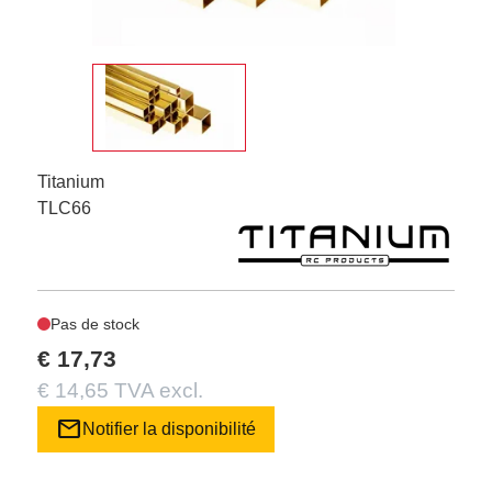
Titanium
TLC66
Pas de stock
€ 17,73
€ 14,65 TVA excl.
mail
Notifier la disponibilité