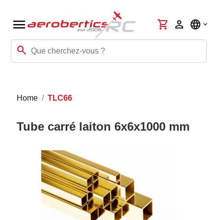
menu
shopping_cart
person
language
search
Home
TLC66
Tube carré laiton 6x6x1000 mm