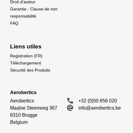
Droit d'auteur
Garantie - Clause de non
responsabilité
FAQ
Liens utiles
Registration (FR)
Téléchargement
Sécurité des Produits
Aerobertics
call
Aerobertics

+32 (0)50 858 020
alternate_email
Maalse Steenweg 367

info@aerobertics.be
8310 Brugge

Belgium