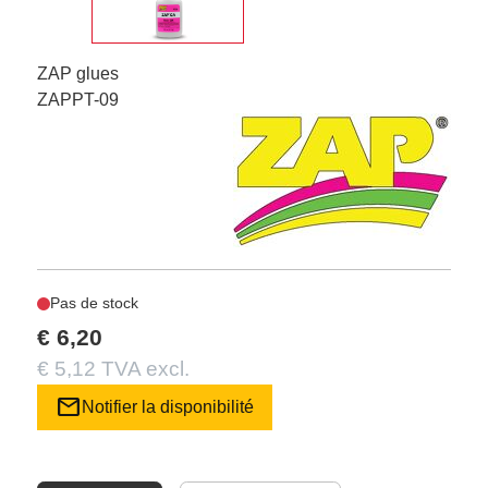
ZAP glues
ZAPPT-09
Pas de stock
€ 6,20
€ 5,12 TVA excl.
mail
Notifier la disponibilité