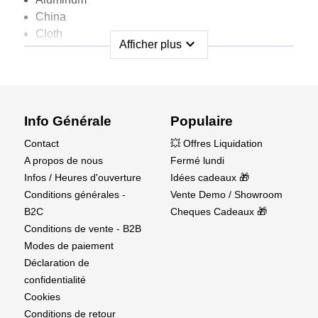
China
Cloth
expand_more
Afficher plus
Fiberglass
Metal
Most Plastics
Pottery
Rubber
Info Générale
Populaire
Wood
Contact
💥 Offres Liquidation
A propos de nous
Fermé lundi
Bottle size:
Infos / Heures d'ouverture
Idées cadeaux 🎁
1/2 oz / 14 g
Conditions générales -
Vente Demo / Showroom
B2C
Cheques Cadeaux 🎁
Conditions de vente - B2B
Modes de paiement
Déclaration de
confidentialité
Cookies
Conditions de retour