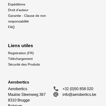
Expéditions
Droit d'auteur
Garantie - Clause de non
responsabilité
FAQ
Liens utiles
Registration (FR)
Téléchargement
Sécurité des Produits
Aerobertics
call
Aerobertics

+32 (0)50 858 020
alternate_email
Maalse Steenweg 367

info@aerobertics.be
8310 Brugge

Belgium