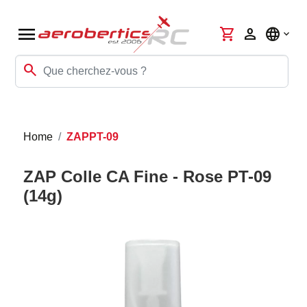
menu
shopping_cart
person
language
search
Home
ZAPPT-09
ZAP Colle CA Fine - Rose PT-09
(14g)