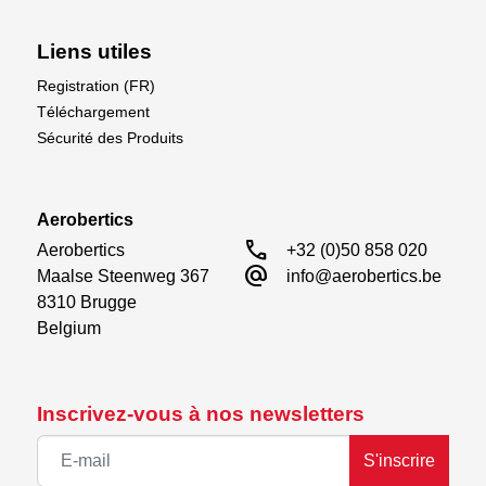
Liens utiles
Registration (FR)
Téléchargement
Sécurité des Produits
Aerobertics
call
Aerobertics

+32 (0)50 858 020
alternate_email
Maalse Steenweg 367

info@aerobertics.be
8310 Brugge

Belgium
Inscrivez-vous à nos newsletters
S'inscrire