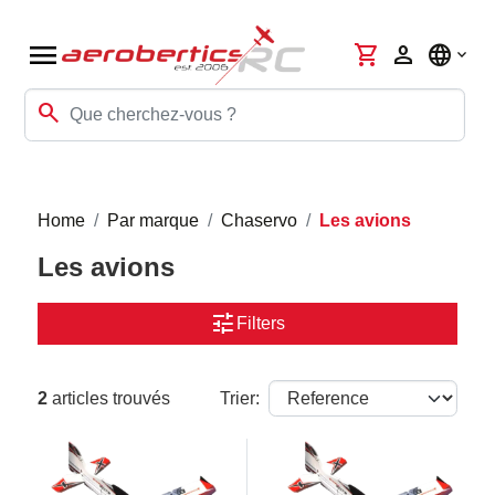
menu
shopping_cart
person
language
search
Home
Par marque
Chaservo
Les avions
Les avions
tune
Filters
2
articles trouvés
Trier: