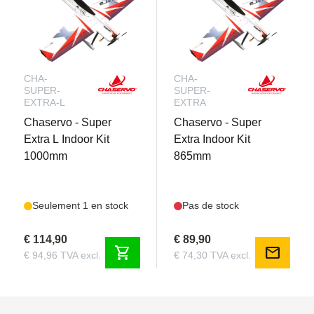
CHA-
CHA-
SUPER-
SUPER-
EXTRA-L
EXTRA
Chaservo - Super
Chaservo - Super
Extra L Indoor Kit
Extra Indoor Kit
1000mm
865mm
Seulement 1 en stock
Pas de stock
€ 114,90
€ 89,90
shopping_cart
mail
€ 94,96 TVA excl.
€ 74,30 TVA excl.