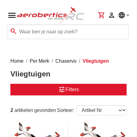
menu
shopping_cart
person
language
search
Home
Per Merk
Chaservo
Vliegtuigen
Vliegtuigen
tune
Filters
2
artikelen gevonden
Sorteer: