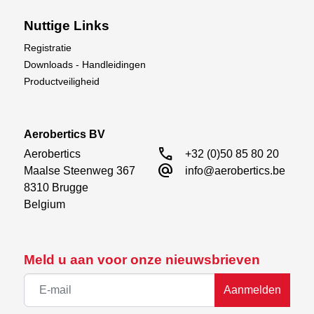
Nuttige Links
Registratie
Downloads - Handleidingen
Productveiligheid
Aerobertics BV
call
Aerobertics

+32 (0)50 85 80 20
alternate_email
Maalse Steenweg 367

info@aerobertics.be
8310 Brugge

Belgium
Meld u aan voor onze nieuwsbrieven
Aanmelden