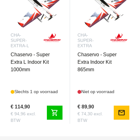
CHA-
CHA-
SUPER-
SUPER-
EXTRA-L
EXTRA
Chaservo - Super
Chaservo - Super
Extra L Indoor Kit
Extra Indoor Kit
1000mm
865mm
Slechts 1 op voorraad
Niet op voorraad
€ 114,90
€ 89,90
shopping_cart
mail
€ 94,96 excl.
€ 74,30 excl.
BTW
BTW