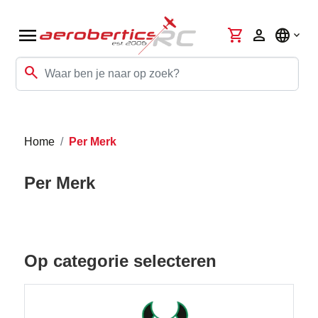
menu
shopping_cart
person
language
search
Home
Per Merk
Per Merk
Op categorie selecteren