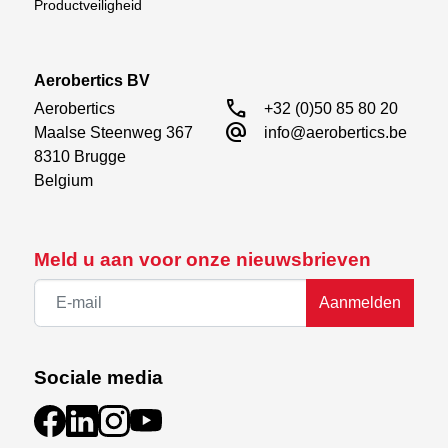
Productveiligheid
Aerobertics BV
call
Aerobertics

+32 (0)50 85 80 20
alternate_email
Maalse Steenweg 367

info@aerobertics.be
8310 Brugge

Belgium
Meld u aan voor onze nieuwsbrieven
Aanmelden
Sociale media