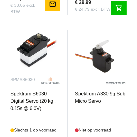
€ 29,99
mail
€ 33,05 excl.
shopping_cart
€ 24,79 excl. BTW
BTW
SPMSS6030
SPMSA330
Spektrum S6030
Spektrum A330 9g Sub
Digital Servo (20 kg ,
Micro Servo
0.15s @ 6.0V)
Slechts 1 op voorraad
Niet op voorraad