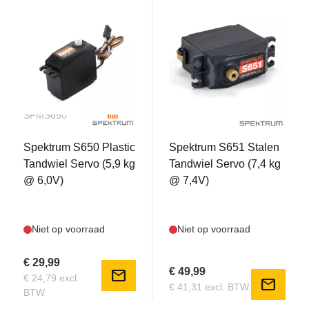
SPMS650
SPMS651
Spektrum S650 Plastic
Spektrum S651 Stalen
Tandwiel Servo (5,9 kg
Tandwiel Servo (7,4 kg
@ 6,0V)
@ 7,4V)
Niet op voorraad
Niet op voorraad
€ 29,99
€ 49,99
mail
€ 24,79 excl.
mail
€ 41,31 excl. BTW
BTW