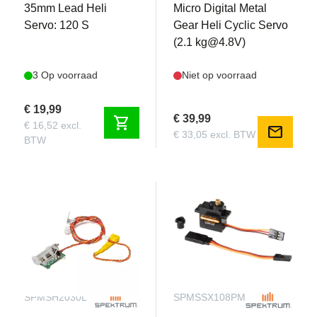
35mm Lead Heli
Micro Digital Metal
Servo: 120 S
Gear Heli Cyclic Servo
(2.1 kg@4.8V)
3 Op voorraad
Niet op voorraad
€ 19,99
€ 39,99
shopping_cart
€ 16,52 excl.
mail
€ 33,05 excl. BTW
BTW
SPMSH2030L
SPMSSX108PM