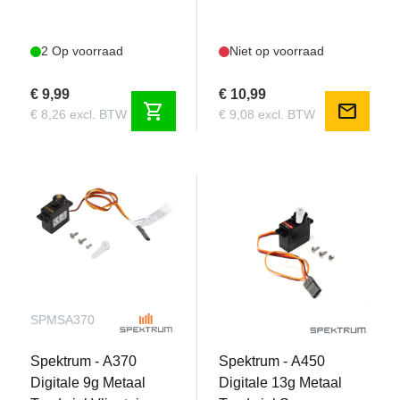
2 Op voorraad
Niet op voorraad
€ 9,99
€ 10,99
shopping_cart
mail
€ 8,26 excl. BTW
€ 9,08 excl. BTW
SPMSA370
SPMSA450
Spektrum - A370
Spektrum - A450
Digitale 9g Metaal
Digitale 13g Metaal