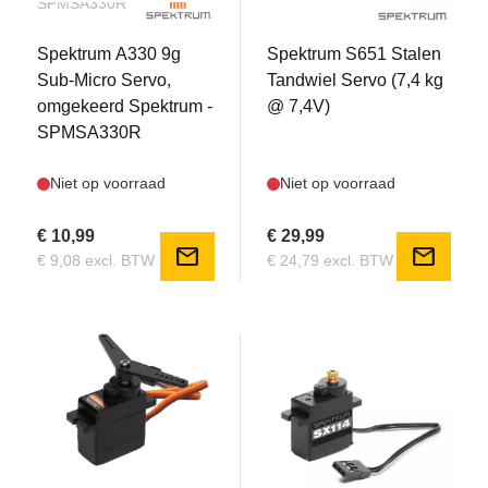
SPMSA330R
SPMSH2070T
Spektrum A330 9g
Spektrum S651 Stalen
Sub-Micro Servo,
Tandwiel Servo (7,4 kg
omgekeerd Spektrum -
@ 7,4V)
SPMSA330R
Niet op voorraad
Niet op voorraad
€ 10,99
€ 29,99
mail
mail
€ 9,08 excl. BTW
€ 24,79 excl. BTW