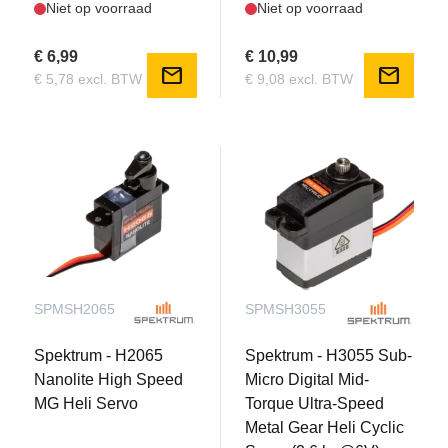
Niet op voorraad
Niet op voorraad
€ 6,99
€ 10,99
mail
mail
€ 5,78 excl. BTW
€ 9,08 excl. BTW
SPMSH2065
SPMSH3055
Spektrum - H2065
Spektrum - H3055 Sub-
Nanolite High Speed
Micro Digital Mid-
MG Heli Servo
Torque Ultra-Speed
Metal Gear Heli Cyclic