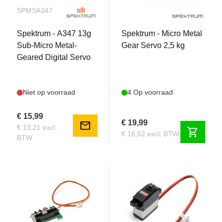
SPMSA347
SPMSSX114
Spektrum - A347 13g
Spektrum - Micro Metal
Sub-Micro Metal-
Gear Servo 2,5 kg
Geared Digital Servo
Niet op voorraad
4 Op voorraad
€ 15,99
€ 19,99
mail
€ 13,21 excl.
shopping_cart
€ 16,52 excl. BTW
BTW