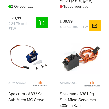
Servo (2.6 kg@6V)
2 Op voorraad
Niet op voorraad
€ 29,99
€ 39,99
shopping_cart
€ 24,79 excl.
mail
€ 33,05 excl. BTW
BTW
SPMSA332
SPMSA381
Spektrum - A332 9g
Spektrum - A381 9g
Sub-Micro MG Servo
Sub-Micro Servo met
400mm Kabel