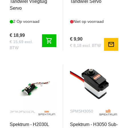
Tandwiel Vliegtuig
Tandwiel Servo
Servo
2 Op voorraad
Niet op voorraad
€ 18,99
€ 9,90
shopping_cart
€ 15,69 excl.
mail
€ 8,18 excl. BTW
BTW
SPMSH2029L
SPMSH3050
Spektrum - H2030L
Spektrum - H3050 Sub-