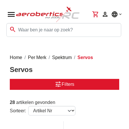
menu
shopping_cart
person
language
search
Home
Per Merk
Spektrum
Servos
Servos
tune
Filters
28
artikelen gevonden
Sorteer: