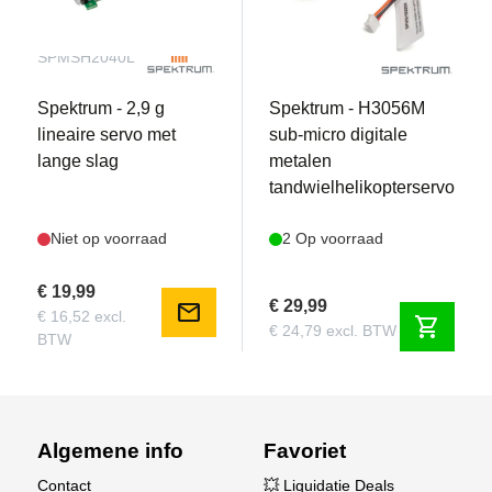
SPMSH2040L
SPMSH3056M
Spektrum - 2,9 g
Spektrum - H3056M
lineaire servo met
sub-micro digitale
lange slag
metalen
tandwielhelikopterservo
Niet op voorraad
2 Op voorraad
€ 19,99
€ 29,99
mail
€ 16,52 excl.
shopping_cart
€ 24,79 excl. BTW
BTW
Algemene info
Favoriet
Contact
💥 Liquidatie Deals