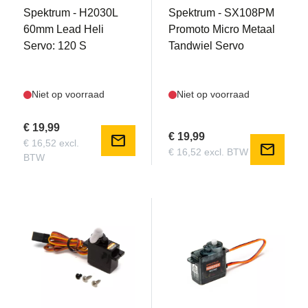
Spektrum - H2030L
Spektrum - SX108PM
60mm Lead Heli
Promoto Micro Metaal
Servo: 120 S
Tandwiel Servo
Niet op voorraad
Niet op voorraad
€ 19,99
€ 19,99
mail
€ 16,52 excl.
mail
€ 16,52 excl. BTW
BTW