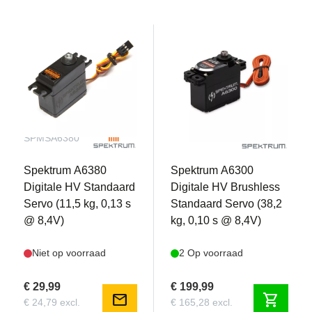
SPMSA6380
SPMSA6300
Spektrum A6380
Spektrum A6300
Digitale HV Standaard
Digitale HV Brushless
Servo (11,5 kg, 0,13 s
Standaard Servo (38,2
@ 8,4V)
kg, 0,10 s @ 8,4V)
Niet op voorraad
2 Op voorraad
€ 29,99
€ 199,99
mail
shopping_cart
€ 24,79 excl.
€ 165,28 excl.