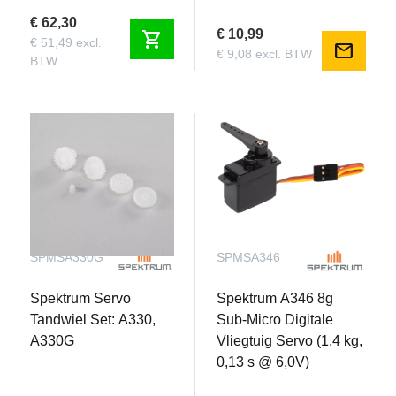
€ 62,30
€ 10,99
shopping_cart
€ 51,49 excl.
mail
€ 9,08 excl. BTW
BTW
SPMSA330G
SPMSA346
Spektrum Servo
Spektrum A346 8g
Tandwiel Set: A330,
Sub-Micro Digitale
A330G
Vliegtuig Servo (1,4 kg,
0,13 s @ 6,0V)