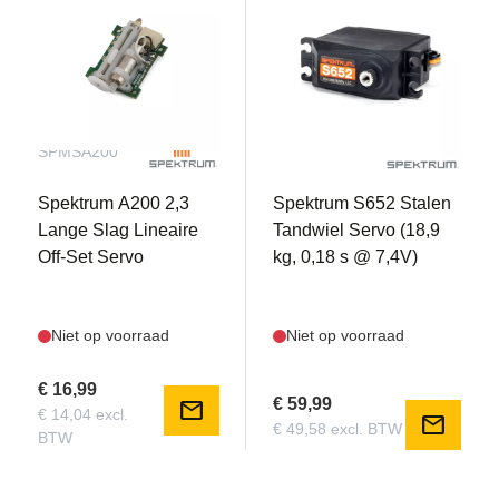
SPMSA200
SPMS652
Spektrum A200 2,3
Spektrum S652 Stalen
Lange Slag Lineaire
Tandwiel Servo (18,9
Off-Set Servo
kg, 0,18 s @ 7,4V)
Niet op voorraad
Niet op voorraad
€ 16,99
€ 59,99
mail
€ 14,04 excl.
mail
€ 49,58 excl. BTW
BTW