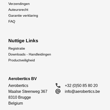
Verzendingen
Auteursrecht
Garantie verklaring
FAQ
Nuttige Links
Registratie
Downloads - Handleidingen
Productveiligheid
Aerobertics BV
call
Aerobertics

+32 (0)50 85 80 20
alternate_email
Maalse Steenweg 367

info@aerobertics.be
8310 Brugge

Belgium