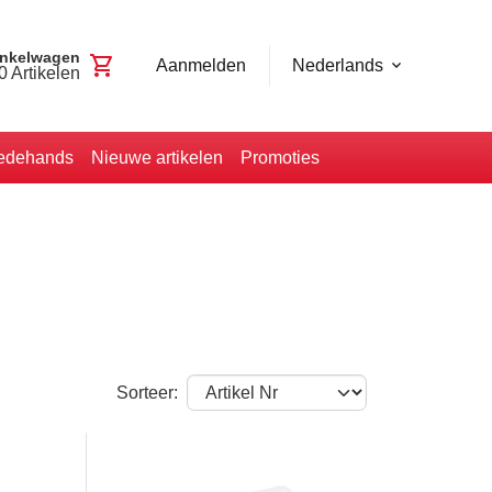
nkelwagen
shopping_cart
Aanmelden
Nederlands
0
Artikelen
edehands
Nieuwe artikelen
Promoties
Sorteer: