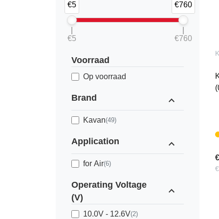
€5
€760
€5
€760
K
Voorraad
Op voorraad
(
Brand
expand_less
Kavan
(49)
Application
expand_less
€
for Air
(6)
€
Operating Voltage
expand_less
(V)
10.0V - 12.6V
(2)