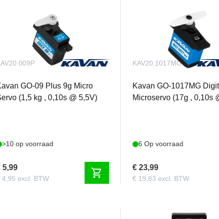
AV20.009P
KAV20.1017MG
avan GO-09 Plus 9g Micro
Kavan GO-1017MG Digit
ervo (1,5 kg , 0,10s @ 5,5V)
Microservo (17g , 0,10s 
>10 op voorraad
6 Op voorraad
 5,99
€ 23,99
shopping_cart
 4,95 excl. BTW
€ 19,83 excl. BTW