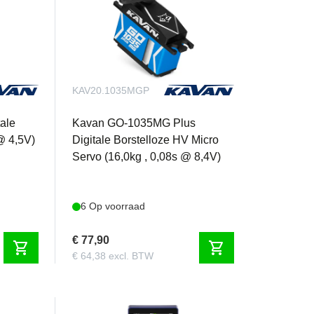
KAV20.1035MGP
ale
Kavan GO-1035MG Plus
@ 4,5V)
Digitale Borstelloze HV Micro
Servo (16,0kg , 0,08s @ 8,4V)
6 Op voorraad
€ 77,90
shopping_cart
shopping_cart
€ 64,38 excl. BTW