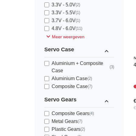
3.3V - 5.0V
(2)
3.3V - 5.5V
(1)
3.7V - 6.0V
(1)
4.8V - 6.0V
(11)
expand_more
K
Meer weergeven
Servo Case
expand_less
K
M
Aluminium + Composite
4
(3)
Case
Aluminium Case
(2)
Composite Case
(7)
Servo Gears
expand_less
€
€
Composite Gears
(4)
Metal Gears
(7)
Plastic Gears
(2)