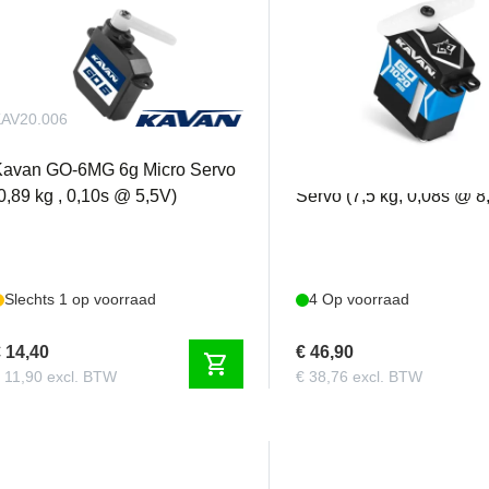
AV20.006
KAV20.1020MG
Kavan GO-6MG 6g Micro Servo
Kavan GO-1020MG HV M
0,89 kg , 0,10s @ 5,5V)
Servo (7,5 kg, 0,08s @ 8
Slechts 1 op voorraad
4 Op voorraad
 14,40
€ 46,90
shopping_cart
 11,90 excl. BTW
€ 38,76 excl. BTW