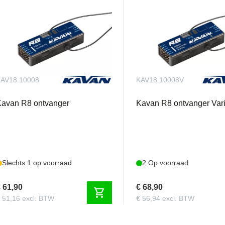
AV18.10008
KAV18.10008V
Kavan R8 ontvanger
Kavan R8 ontvanger Var
Slechts 1 op voorraad
2 Op voorraad
 61,90
€ 68,90
shopping_cart
 51,16 excl. BTW
€ 56,94 excl. BTW