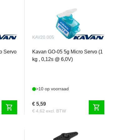
KAV20.005
o Servo
Kavan GO-05 5g Micro Servo (1
kg , 0,12s @ 6,0V)
>10 op voorraad
€ 5,59
shopping_cart
shopping_cart
€ 4,62 excl. BTW