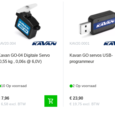
AV20.004
KAV20.0001
avan GO-04 Digitale Servo
Kavan GO servos USB-
0,55 kg , 0,06s @ 6,0V)
programmeur
10 Op voorraad
2 Op voorraad
 7,96
€ 23,90
shopping_cart
 6,58 excl. BTW
€ 19,75 excl. BTW