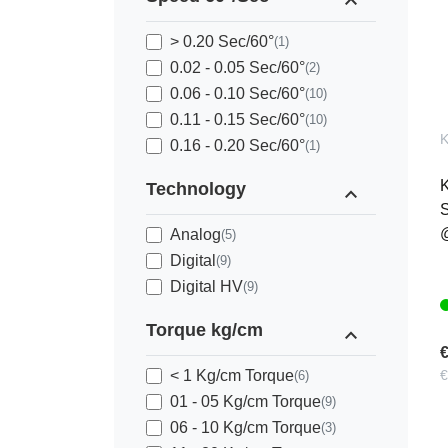
expand_less
> 0.20 Sec/60°
(1)
0.02 - 0.05 Sec/60°
(2)
0.06 - 0.10 Sec/60°
(10)
0.11 - 0.15 Sec/60°
(10)
0.16 - 0.20 Sec/60°
(1)
Technology
expand_less
S
Analog
(5)
Digital
(9)
Digital HV
(9)
Torque kg/cm
expand_less
€
< 1 Kg/cm Torque
€
(6)
01 - 05 Kg/cm Torque
(9)
06 - 10 Kg/cm Torque
(3)