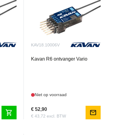
KAV18.10006V
Kavan R6 ontvanger Vario
Niet op voorraad
€ 52,90
shopping_cart
mail
€ 43,72 excl. BTW