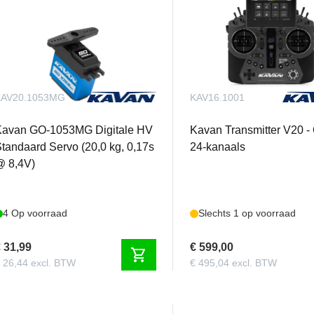
KAV20.1053MG
KAV16.1001
Kavan GO-1053MG Digitale HV
Kavan Transmitter V20 - G
tandaard Servo (20,0 kg, 0,17s
24-kanaals
@ 8,4V)
4 Op voorraad
Slechts 1 op voorraad
 31,99
€ 599,00
shopping_cart
 26,44 excl. BTW
€ 495,04 excl. BTW