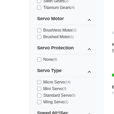
Steel Gears
(2)
Titanium Gears
(4)
Servo Motor
expand_less
Brushless Motor
(2)
K
Brushed Motor
(1)
K
Servo Protection
expand_less
S
None
(9)
Servo Type
expand_less
Micro Servo
(14)
€
Mini Servo
(3)
€
Standard Servo
(5)
Wing Servo
(1)
Speed 60°/Sec