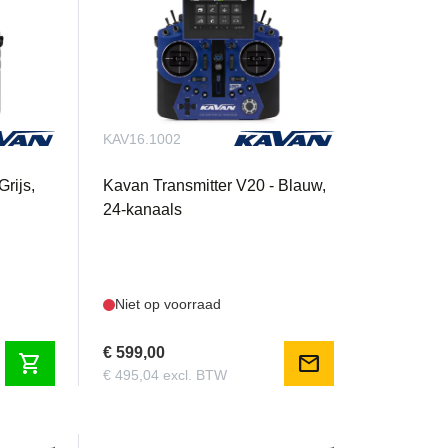
KAV16.1002
rijs,
Kavan Transmitter V20 - Blauw,
24-kanaals
Niet op voorraad
€ 599,00
shopping_cart
mail
€ 495,04 excl. BTW