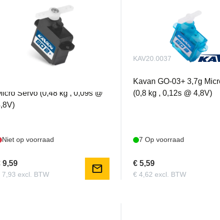
AV20.002P
KAV20.0037
avan GO-02+ 2,25g Digitale
Kavan GO-03+ 3,7g Micr
icro Servo (0,48 kg , 0,09s @
(0,8 kg , 0,12s @ 4,8V)
,8V)
Niet op voorraad
7 Op voorraad
 9,59
€ 5,59
mail
 7,93 excl. BTW
€ 4,62 excl. BTW