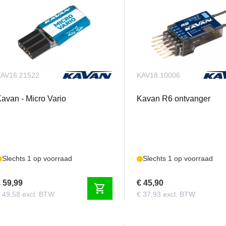
AV16.21522
KAV18.10006
avan - Micro Vario
Kavan R6 ontvanger
Slechts 1 op voorraad
Slechts 1 op voorraad
 59,99
€ 45,90
shopping_cart
 49,58 excl. BTW
€ 37,93 excl. BTW