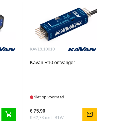
KAV18.10010
Kavan R10 ontvanger
Niet op voorraad
€ 75,90
shopping_cart
mail
€ 62,73 excl. BTW