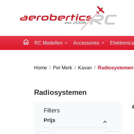
home
RC Modellen
Accessoires
Elektronic
Home
Per Merk
Kavan
Radiosystemen
Radiosystemen
Filters
Prijs
expand_less