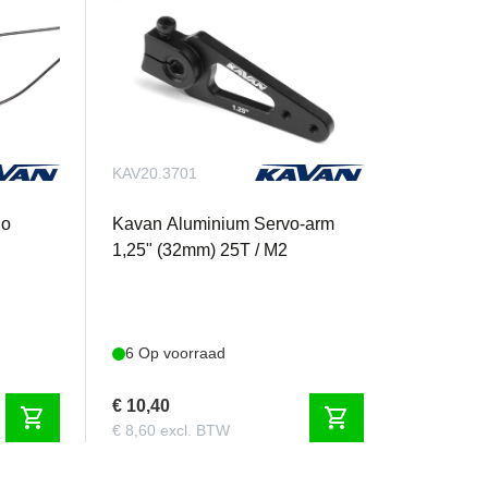
KAV20.3701
io
Kavan Aluminium Servo-arm
1,25" (32mm) 25T / M2
6 Op voorraad
€ 10,40
shopping_cart
shopping_cart
€ 8,60 excl. BTW