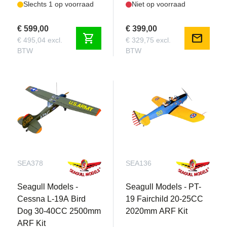
Slechts 1 op voorraad
Niet op voorraad
€ 599,00
€ 399,00
shopping_cart
mail
€ 495,04 excl.
€ 329,75 excl.
BTW
BTW
SEA378
SEA136
Seagull Models -
Seagull Models - PT-
Cessna L-19A Bird
19 Fairchild 20-25CC
Dog 30-40CC 2500mm
2020mm ARF Kit
ARF Kit