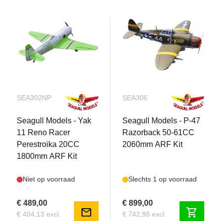
SEA302NP
SEA306
Seagull Models - Yak
Seagull Models - P-47
11 Reno Racer
Razorback 50-61CC
Perestroika 20CC
2060mm ARF Kit
1800mm ARF Kit
Niet op voorraad
Slechts 1 op voorraad
€ 489,00
€ 899,00
mail
shopping_cart
€ 404,13 excl.
€ 742,98 excl.