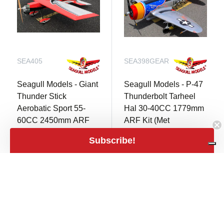
SEA405
SEA398GEAR
Seagull Models - Giant
Seagull Models - P-47
Thunder Stick
Thunderbolt Tarheel
Aerobatic Sport 55-
Hal 30-40CC 1779mm
60CC 2450mm ARF
ARF Kit (Met
Kit
Elektrische Retracts)
Subscribe!
Niet op voorraad
Niet op voorraad
€ 699,00
€ 1.029,00
close
Filters
Filters
mail
mail
€ 577,69 excl.
€ 850,41 excl.
BTW
BTW
Prijs
expand_less
€219
€1,399