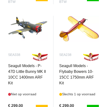
BTW
BTW
SEA338
SEA238
Seagull Models - P-
Seagull Models -
47D Little Bunny MK II
Flybaby Bowers 10-
10CC 1400mm ARF
15CC 1750mm ARF
Kit
Kit
Niet op voorraad
Slechts 1 op voorraad
€ 299,00
€ 299,00