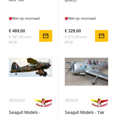
Niet op voorraad
Niet op voorraad
€ 469,00
€ 329,00
mail
mail
€ 387,60 excl.
€ 271,90 excl.
BTW
BTW
SEA216N
SEA119
Seagull Models -
Seagull Models - Yak