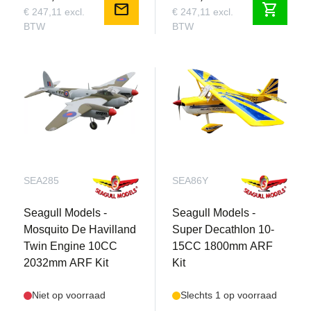
mail
shopping_cart
€ 247,11 excl.
€ 247,11 excl.
BTW
BTW
SEA285
SEA86Y
Seagull Models -
Seagull Models -
Mosquito De Havilland
Super Decathlon 10-
Twin Engine 10CC
15CC 1800mm ARF
2032mm ARF Kit
Kit
Niet op voorraad
Slechts 1 op voorraad