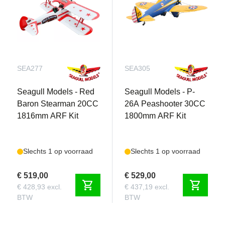
SEA277
SEA305
Seagull Models - Red
Seagull Models - P-
Baron Stearman 20CC
26A Peashooter 30CC
1816mm ARF Kit
1800mm ARF Kit
Slechts 1 op voorraad
Slechts 1 op voorraad
€ 519,00
€ 529,00
shopping_cart
shopping_cart
€ 428,93 excl.
€ 437,19 excl.
BTW
BTW