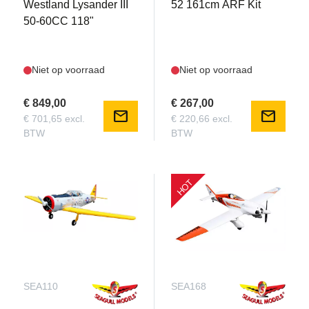
Westland Lysander III
52 161cm ARF Kit
50-60CC 118"
Niet op voorraad
Niet op voorraad
€ 849,00
€ 267,00
mail
mail
€ 701,65 excl.
€ 220,66 excl.
BTW
BTW
HOT
SEA110
SEA168