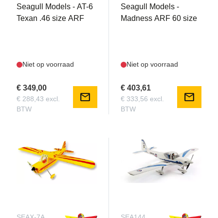
Seagull Models - AT-6
Seagull Models -
Texan .46 size ARF
Madness ARF 60 size
Niet op voorraad
Niet op voorraad
€ 349,00
€ 403,61
mail
mail
€ 288,43 excl.
€ 333,56 excl.
BTW
BTW
SEAX-7A
SEA144