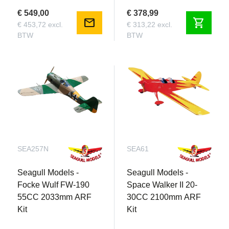
€ 549,00
€ 378,99
mail
shopping_cart
€ 453,72 excl.
€ 313,22 excl.
BTW
BTW
SEA257N
SEA61
Seagull Models -
Seagull Models -
Focke Wulf FW-190
Space Walker II 20-
55CC 2033mm ARF
30CC 2100mm ARF
Kit
Kit