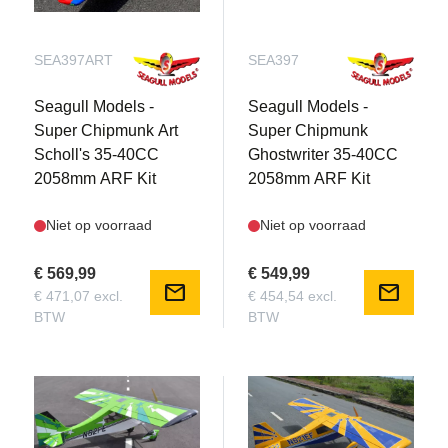
SEA397ART
SEA397
Seagull Models -
Seagull Models -
Super Chipmunk Art
Super Chipmunk
Scholl's 35-40CC
Ghostwriter 35-40CC
2058mm ARF Kit
2058mm ARF Kit
Niet op voorraad
Niet op voorraad
€ 569,99
€ 549,99
mail
mail
€ 471,07 excl.
€ 454,54 excl.
BTW
BTW