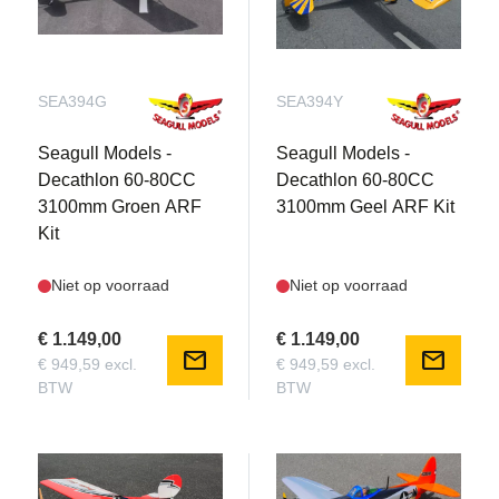
SEA394G
SEA394Y
Seagull Models -
Seagull Models -
Decathlon 60-80CC
Decathlon 60-80CC
3100mm Groen ARF
3100mm Geel ARF Kit
Kit
Niet op voorraad
Niet op voorraad
€ 1.149,00
€ 1.149,00
mail
mail
€ 949,59 excl.
€ 949,59 excl.
BTW
BTW