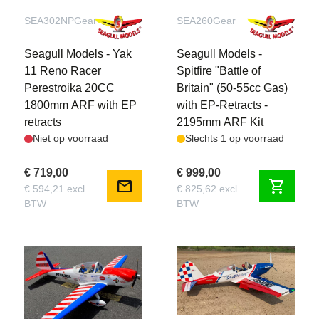
SEA302NPGear
SEA260Gear
Seagull Models - Yak
Seagull Models -
11 Reno Racer
Spitfire "Battle of
Perestroika 20CC
Britain" (50-55cc Gas)
1800mm ARF with EP
with EP-Retracts -
retracts
2195mm ARF Kit
Niet op voorraad
Slechts 1 op voorraad
€ 719,00
€ 999,00
mail
shopping_cart
€ 594,21 excl.
€ 825,62 excl.
BTW
BTW