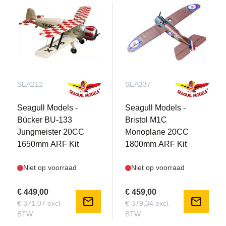
SEA212
SEA337
Seagull Models -
Seagull Models -
Bücker BU-133
Bristol M1C
Jungmeister 20CC
Monoplane 20CC
1650mm ARF Kit
1800mm ARF Kit
Niet op voorraad
Niet op voorraad
€ 449,00
€ 459,00
mail
mail
€ 371,07 excl.
€ 379,34 excl.
BTW
BTW