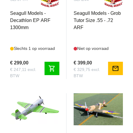
Seagull Models -
Seagull Models - Grob
Decathlon EP ARF
Tutor Size .55 - .72
1300mm
ARF
Slechts 1 op voorraad
Niet op voorraad
€ 299,00
€ 399,00
shopping_cart
mail
€ 247,11 excl.
€ 329,75 excl.
BTW
BTW