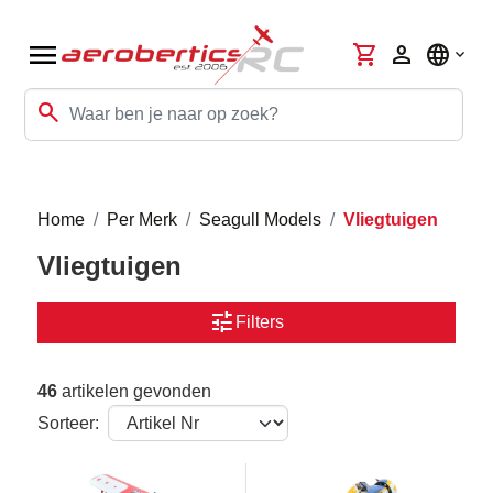
menu
shopping_cart
person
language
search
Home
Per Merk
Seagull Models
Vliegtuigen
Vliegtuigen
tune
Filters
46
artikelen gevonden
Sorteer: