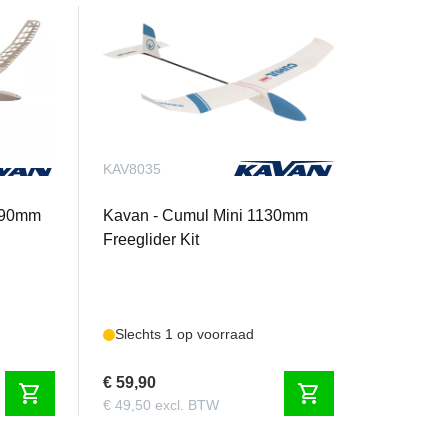
KAV8035
1990mm
Kavan - Cumul Mini 1130mm
Freeglider Kit
Slechts 1 op voorraad
€ 59,90
shopping_cart
shopping_cart
€ 49,50 excl. BTW