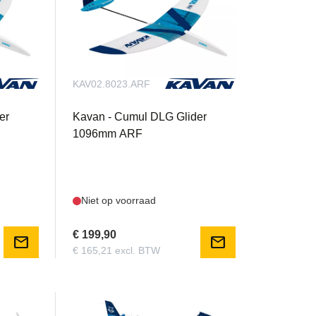
KAV02.8023.ARF
er
Kavan - Cumul DLG Glider
1096mm ARF
Niet op voorraad
€ 199,90
mail
mail
€ 165,21 excl. BTW