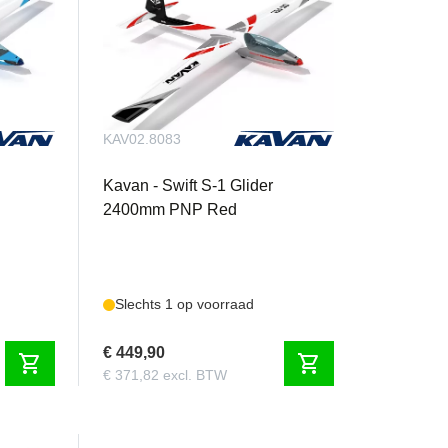
KAV02.8083
Kavan - Swift S-1 Glider
2400mm PNP Red
Slechts 1 op voorraad
€ 449,90
shopping_cart
shopping_cart
€ 371,82 excl. BTW