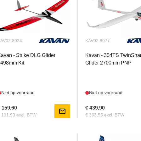
AV02.8024
KAV02.8077
avan - Strike DLG Glider
Kavan - 304TS TwinSha
1498mm Kit
Glider 2700mm PNP
Niet op voorraad
Niet op voorraad
 159,60
€ 439,90
mail
 131,90 excl. BTW
€ 363,55 excl. BTW