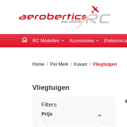
home
RC Modellen
Accessoires
Elektronic
Home
Per Merk
Kavan
Vliegtuigen
Vliegtuigen
Filters
Prijs
expand_less