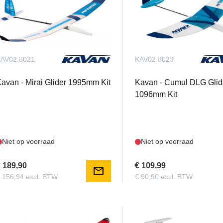
AV02.8021
KAV02.8023
avan - Mirai Glider 1995mm Kit
Kavan - Cumul DLG Glid
1096mm Kit
Niet op voorraad
Niet op voorraad
 189,90
€ 109,99
mail
 156,94 excl. BTW
€ 90,90 excl. BTW