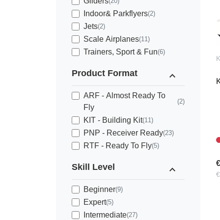
Gliders
(20)
Indoor& Parkflyers
(2)
Jets
(2)
Scale Airplanes
(11)
Trainers, Sport & Fun
(6)
K
Product Format
expand_less
K
ARF - Almost Ready To
(2)
Fly
KIT - Building Kit
(11)
PNP - Receiver Ready
(23)
RTF - Ready To Fly
(5)
€
Skill Level
expand_less
€
Beginner
(9)
Expert
(5)
Intermediate
(27)