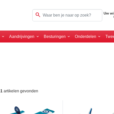
search
Uw wi
a
Aandrijvingen
Besturingen
Onderdelen
Twe
41
artikelen gevonden