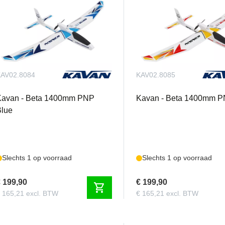
AV02.8084
KAV02.8085
Kavan - Beta 1400mm PNP
Kavan - Beta 1400mm 
Blue
Slechts 1 op voorraad
Slechts 1 op voorraad
 199,90
€ 199,90
shopping_cart
 165,21 excl. BTW
€ 165,21 excl. BTW