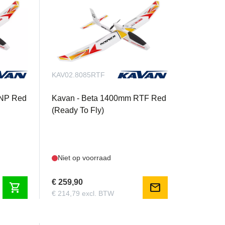
KAV02.8085RTF
PNP Red
Kavan - Beta 1400mm RTF Red
(Ready To Fly)
Niet op voorraad
€ 259,90
shopping_cart
mail
€ 214,79 excl. BTW