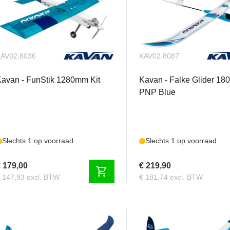
AV02.8036
KAV02.8087
avan - FunStik 1280mm Kit
Kavan - Falke Glider 1
PNP Blue
Slechts 1 op voorraad
Slechts 1 op voorraad
 179,00
€ 219,90
shopping_cart
 147,93 excl. BTW
€ 181,74 excl. BTW