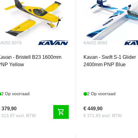
AV02.8079
KAV02.8082
avan - Bristell B23 1600mm
Kavan - Swift S-1 Glider
PNP Yellow
2400mm PNP Blue
2 Op voorraad
2 Op voorraad
 379,90
€ 449,90
shopping_cart
 313,97 excl. BTW
€ 371,82 excl. BTW