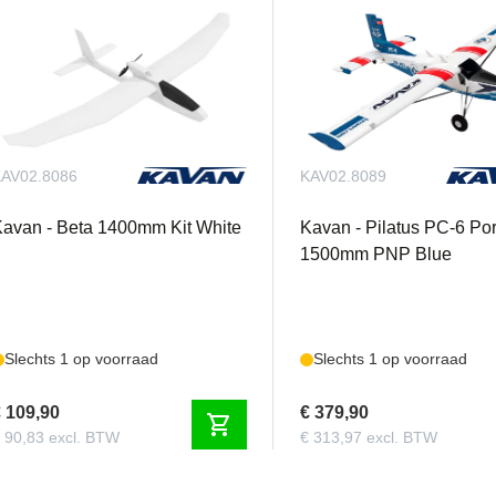
AV02.8086
KAV02.8089
avan - Beta 1400mm Kit White
Kavan - Pilatus PC-6 Por
1500mm PNP Blue
Slechts 1 op voorraad
Slechts 1 op voorraad
 109,90
€ 379,90
shopping_cart
 90,83 excl. BTW
€ 313,97 excl. BTW