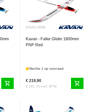
KAV02.8088
800mm
Kavan - Falke Glider 1800mm
PNP Red
Slechts 1 op voorraad
€ 219,90
shopping_cart
shopping_cart
€ 181,74 excl. BTW