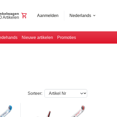
nkelwagen
shopping_cart
Aanmelden
Nederlands
0
Artikelen
edehands
Nieuwe artikelen
Promoties
Sorteer: