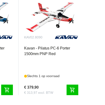
KAV02.8090
ter
Kavan - Pilatus PC-6 Porter
1500mm PNP Red
Slechts 1 op voorraad
€ 379,90
shopping_cart
shopping_cart
€ 313,97 excl. BTW