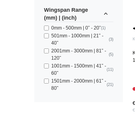
Wingspan Range
expand_less
(mm) | (inch)
0mm - 500mm | 0" - 20"
(1)
501mm - 1000mm | 21" -
K
(3)
40"
2001mm - 3000mm | 81" -
K
(5)
120"
1001mm - 1500mm | 41" -
(11)
60"
1501mm - 2000mm | 61" -
(21)
80"
€
€