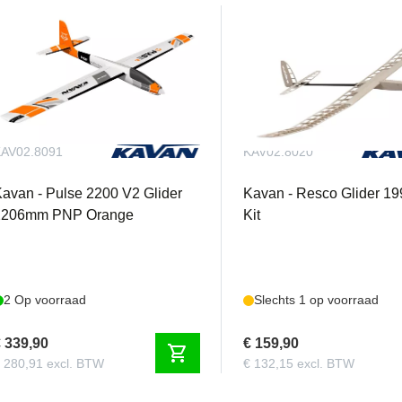
AV02.8091
KAV02.8020
avan - Pulse 2200 V2 Glider
Kavan - Resco Glider 
2206mm PNP Orange
Kit
2 Op voorraad
Slechts 1 op voorraad
 339,90
€ 159,90
shopping_cart
 280,91 excl. BTW
€ 132,15 excl. BTW