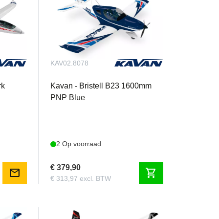
KAV02.8078
rk
Kavan - Bristell B23 1600mm
PNP Blue
2 Op voorraad
€ 379,90
mail
shopping_cart
€ 313,97 excl. BTW