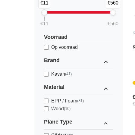
€11
€560
€11
€560
K
Voorraad
K
Op voorraad
Brand
expand_less
Kavan
(41)
Material
expand_less
€
EPP / Foam
(31)
€
Wood
(10)
Plane Type
expand_less