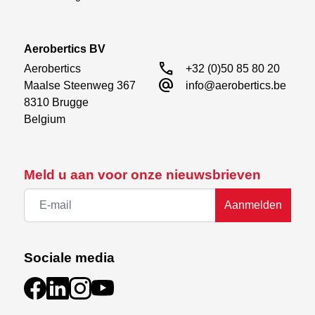
Aerobertics BV
call
Aerobertics

+32 (0)50 85 80 20
alternate_email
Maalse Steenweg 367

info@aerobertics.be
8310 Brugge

Belgium
Meld u aan voor onze nieuwsbrieven
Aanmelden
Sociale media