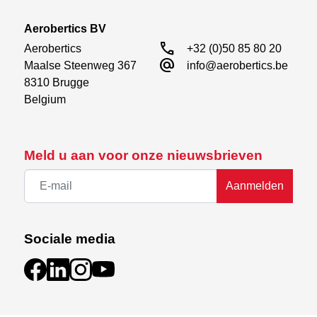
Aerobertics BV
call
Aerobertics

+32 (0)50 85 80 20
alternate_email
Maalse Steenweg 367

info@aerobertics.be
8310 Brugge

Belgium
Meld u aan voor onze nieuwsbrieven
Aanmelden
Sociale media