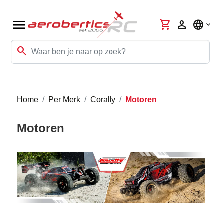
menu
shopping_cart
person
language
search
Home
Per Merk
Corally
Motoren
Motoren