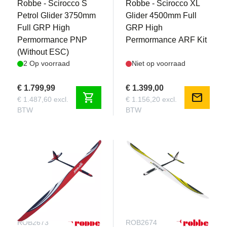
Robbe - Scirocco S
Robbe - Scirocco XL
Petrol Glider 3750mm
Glider 4500mm Full
Full GRP High
GRP High
Permormance PNP
Permormance ARF Kit
(Without ESC)
2 Op voorraad
Niet op voorraad
€ 1.799,99
€ 1.399,00
shopping_cart
mail
€ 1.487,60 excl.
€ 1.156,20 excl.
BTW
BTW
ROB2673
ROB2674