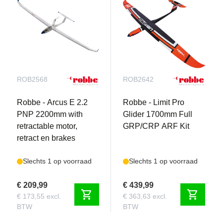
ROB2568
ROB2642
Robbe - Arcus E 2.2
Robbe - Limit Pro
PNP 2200mm with
Glider 1700mm Full
retractable motor,
GRP/CRP ARF Kit
retract en brakes
Slechts 1 op voorraad
Slechts 1 op voorraad
€ 209,99
€ 439,99
shopping_cart
shopping_cart
€ 173,55 excl.
€ 363,63 excl.
BTW
BTW