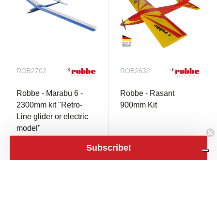
ROB2702
ROB2632
Robbe - Marabu 6 -
Robbe - Rasant
2300mm kit "Retro-
900mm Kit
Line glider or electric
model"
Subscribe!
2 Op voorraad
2 Op voorraad
€ 149,99
€ 139,00
close
Filters
Filters
shopping_cart
shopping_cart
€ 123,96 excl.
€ 114,88 excl.
BTW
BTW
Prijs
expand_less