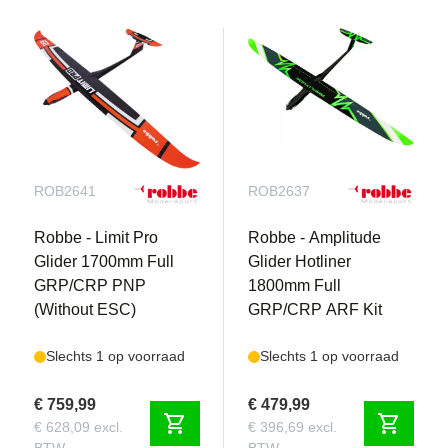
ROB2641
ROB2637
Robbe - Limit Pro
Robbe - Amplitude
Glider 1700mm Full
Glider Hotliner
GRP/CRP PNP
1800mm Full
(Without ESC)
GRP/CRP ARF Kit
Slechts 1 op voorraad
Slechts 1 op voorraad
€ 759,99
€ 479,99
shopping_cart
shopping_cart
€ 628,09 excl.
€ 396,69 excl.