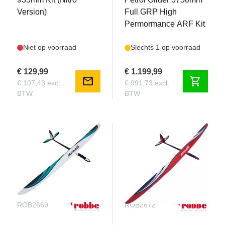
Version)
Full GRP High
Permormance ARF Kit
Niet op voorraad
Slechts 1 op voorraad
€ 129,99
€ 1.199,99
mail
shopping_cart
€ 107,43 excl.
€ 991,73 excl.
BTW
BTW
ROB2669
ROB2672