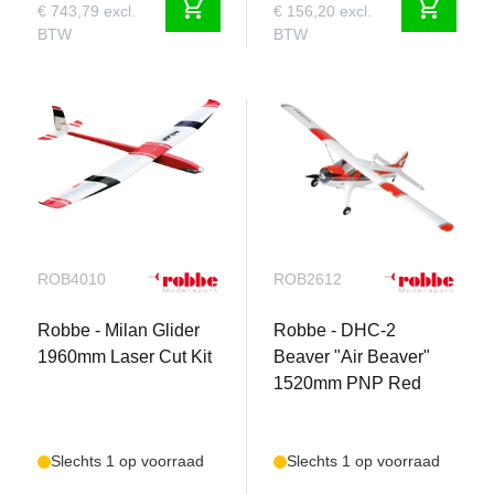
shopping_cart
shopping_cart
€ 743,79 excl.
€ 156,20 excl.
BTW
BTW
ROB4010
ROB2612
Robbe - Milan Glider
Robbe - DHC-2
1960mm Laser Cut Kit
Beaver "Air Beaver"
1520mm PNP Red
Slechts 1 op voorraad
Slechts 1 op voorraad