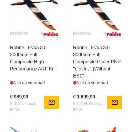
ROB2692
ROB2691
Robbe - Evoa 3.0
Robbe - Evoa 3.0
3000mm Full
3000mm Full
Composite High
Composite Glider PNP
Performance ARF Kit
"electric" (Without
ESC)
Niet op voorraad
Niet op voorraad
€ 989,99
€ 1.699,99
mail
mail
€ 818,17 excl.
€ 1.404,95 excl.
BTW
BTW