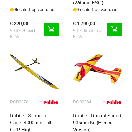
(Without ESC)
Slechts 1 op voorraad
Slechts 1 op voorraad
€ 229,00
€ 1.799,00
shopping_cart
shopping_cart
€ 189,26 excl.
€ 1.486,78 excl.
BTW
BTW
ROB2670
ROB2684
Robbe - Scirocco L
Robbe - Rasant Speed
Glider 4000mm Full
935mm Kit (Electric
GRP High
Version)