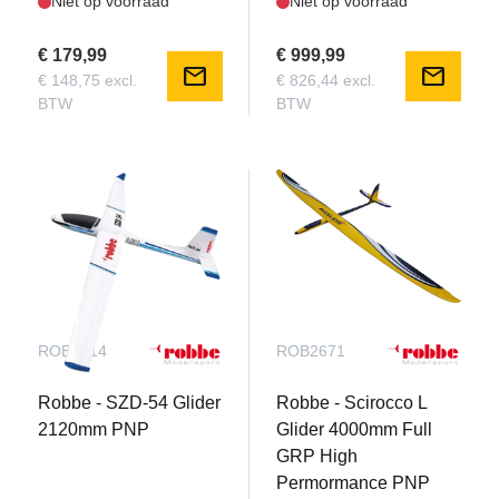
Niet op voorraad
Niet op voorraad
€ 179,99
€ 999,99
mail
mail
€ 148,75 excl.
€ 826,44 excl.
BTW
BTW
ROB3014
ROB2671
Robbe - SZD-54 Glider
Robbe - Scirocco L
2120mm PNP
Glider 4000mm Full
GRP High
Permormance PNP