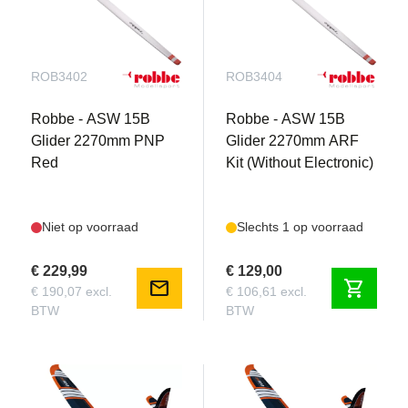
ROB3402
ROB3404
Robbe - ASW 15B
Robbe - ASW 15B
Glider 2270mm PNP
Glider 2270mm ARF
Red
Kit (Without Electronic)
Niet op voorraad
Slechts 1 op voorraad
€ 229,99
€ 129,00
mail
shopping_cart
€ 190,07 excl.
€ 106,61 excl.
BTW
BTW