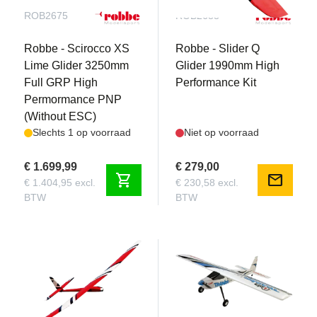
ROB2675
ROB2688
Robbe - Scirocco XS
Robbe - Slider Q
Lime Glider 3250mm
Glider 1990mm High
Full GRP High
Performance Kit
Permormance PNP
(Without ESC)
Slechts 1 op voorraad
Niet op voorraad
€ 1.699,99
€ 279,00
shopping_cart
mail
€ 1.404,95 excl.
€ 230,58 excl.
BTW
BTW