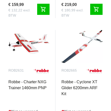
€ 159,99
€ 219,00
shopping_cart
shopping_cart
€ 132,22 excl.
€ 180,99 excl.
BTW
BTW
ROB2631
ROB2665
Robbe - Charter NXG
Robbe - Cyclone XT
Trainer 1460mm PNP
Glider 6200mm ARF
Kit