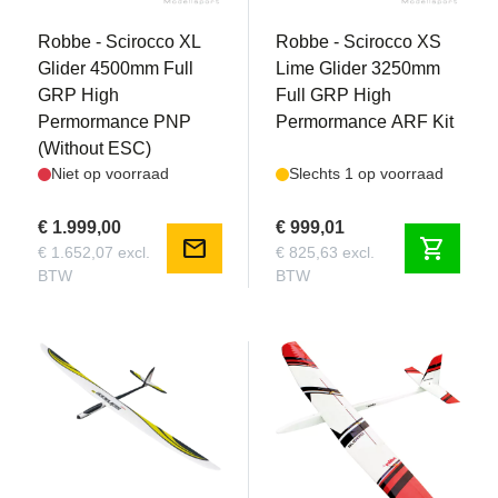
Robbe - Scirocco XL
Robbe - Scirocco XS
Glider 4500mm Full
Lime Glider 3250mm
GRP High
Full GRP High
Permormance PNP
Permormance ARF Kit
(Without ESC)
Niet op voorraad
Slechts 1 op voorraad
€ 1.999,00
€ 999,01
mail
shopping_cart
€ 1.652,07 excl.
€ 825,63 excl.
BTW
BTW