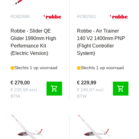
ROB2686
ROB2581
Robbe - Slider QE
Robbe - Air Trainer
Glider 1990mm High
140 V2 1400mm PNP
Performance Kit
(Flight Controller
(Electric Version)
System)
Slechts 1 op voorraad
Slechts 1 op voorraad
€ 279,00
€ 229,99
shopping_cart
shopping_cart
€ 230,58 excl.
€ 190,07 excl.
BTW
BTW