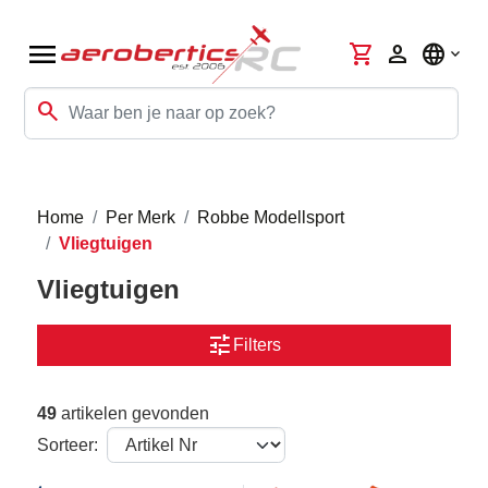
menu
shopping_cart
person
language
search
Home
Per Merk
Robbe Modellsport
Vliegtuigen
Vliegtuigen
tune
Filters
49
artikelen gevonden
Sorteer: