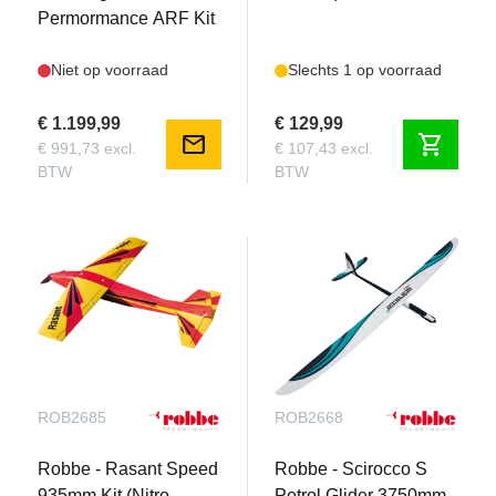
Permormance ARF Kit
Niet op voorraad
Slechts 1 op voorraad
€ 1.199,99
€ 129,99
mail
shopping_cart
€ 991,73 excl.
€ 107,43 excl.
BTW
BTW
ROB2685
ROB2668
Robbe - Rasant Speed
Robbe - Scirocco S
935mm Kit (Nitro
Petrol Glider 3750mm