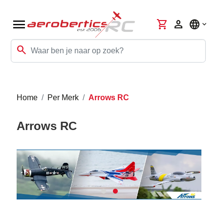
menu
shopping_cart
person
language
search
Home
Per Merk
Arrows RC
Arrows RC