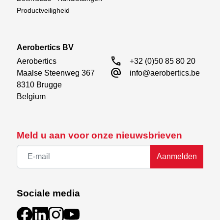
Productveiligheid
Aerobertics BV
call
Aerobertics

+32 (0)50 85 80 20
alternate_email
Maalse Steenweg 367

info@aerobertics.be
8310 Brugge

Belgium
Meld u aan voor onze nieuwsbrieven
Aanmelden
Sociale media