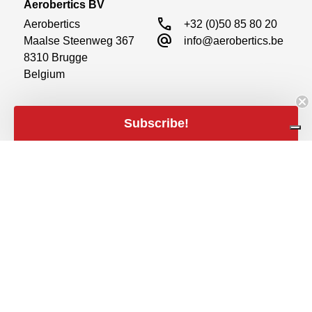
Aerobertics BV
call
Aerobertics

+32 (0)50 85 80 20
alternate_email
Maalse Steenweg 367

info@aerobertics.be
8310 Brugge

Belgium
Subscribe!
Meld u aan voor onze nieuwsbrieven
Aanmelden
close
Filters
Filters
Prijs
expand_less
Sociale media
€5
€16
€5
€16