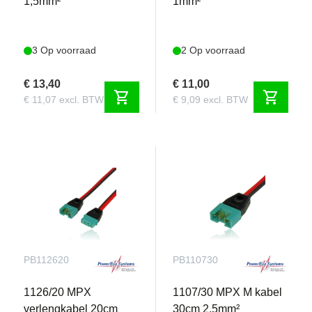
1,5mm²
1mm²
3 Op voorraad
2 Op voorraad
€ 13,40
€ 11,00
shopping_cart
shopping_cart
€ 11,07 excl. BTW
€ 9,09 excl. BTW
PB112620
PB110730
1126/20 MPX
1107/30 MPX M kabel
verlengkabel 20cm
30cm 2,5mm²