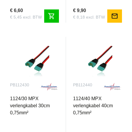
€ 6,60
€ 9,90
shopping_cart
mail
€ 5,45 excl. BTW
€ 8,18 excl. BTW
PB112430
PB112440
1124/30 MPX
1124/40 MPX
verlengkabel 30cm
verlengkabel 40cm
0,75mm²
0,75mm²