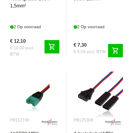
1,5mm²
2 Op voorraad
2 Op voorraad
€ 12,10
€ 7,30
shopping_cart
€ 10,00 excl.
shopping_cart
€ 6,03 excl. BTW
BTW
PB112730
PB125308