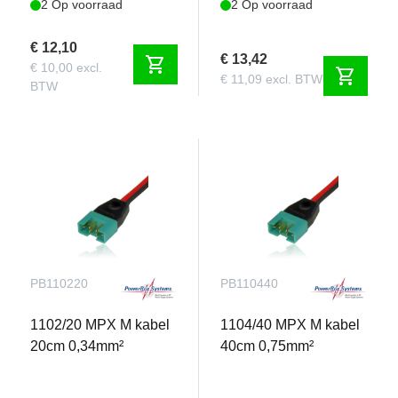
2 Op voorraad
2 Op voorraad
€ 12,10
€ 13,42
shopping_cart
€ 10,00 excl.
shopping_cart
€ 11,09 excl. BTW
BTW
PB110220
PB110440
1102/20 MPX M kabel
1104/40 MPX M kabel
20cm 0,34mm²
40cm 0,75mm²