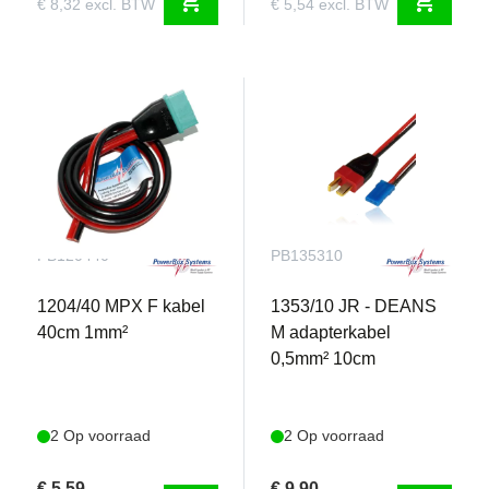
shopping_cart
shopping_cart
€ 8,32 excl. BTW
€ 5,54 excl. BTW
PB120440
PB135310
1204/40 MPX F kabel
1353/10 JR - DEANS
40cm 1mm²
M adapterkabel
0,5mm² 10cm
2 Op voorraad
2 Op voorraad
€ 5,59
€ 9,90