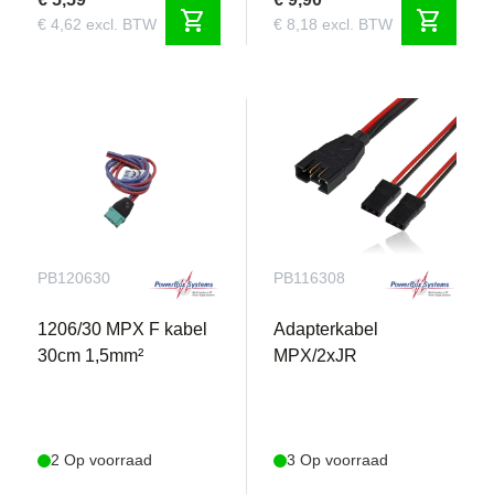
shopping_cart
shopping_cart
€ 4,62 excl. BTW
€ 8,18 excl. BTW
PB120630
PB116308
1206/30 MPX F kabel
Adapterkabel
30cm 1,5mm²
MPX/2xJR
2 Op voorraad
3 Op voorraad