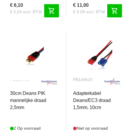
€ 6,10
€ 11,00
shopping_cart
shopping_cart
€ 5,04 excl. BTW
€ 9,09 excl. BTW
PB130730
PB148610
30cm Deans PIK
Adapterkabel
mannelijke draad
Deans/EC3 draad
2,5mm
1,5mm, 10cm
2 Op voorraad
Niet op voorraad