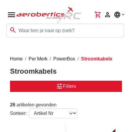
menu
shopping_cart
person
language
search
Home
Per Merk
PowerBox
Stroomkabels
Stroomkabels
tune
Filters
26
artikelen gevonden
Sorteer: