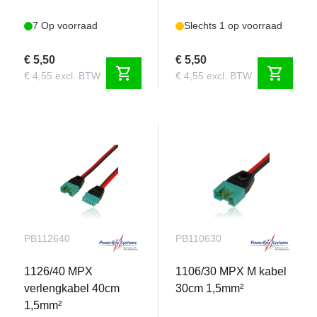
7 Op voorraad
Slechts 1 op voorraad
€ 5,50
€ 5,50
shopping_cart
shopping_cart
€ 4,55 excl. BTW
€ 4,55 excl. BTW
PB112640
PB110630
1126/40 MPX
1106/30 MPX M kabel
verlengkabel 40cm
30cm 1,5mm²
1,5mm²