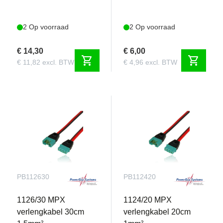
2 Op voorraad
2 Op voorraad
€ 14,30
€ 6,00
shopping_cart
shopping_cart
€ 11,82 excl. BTW
€ 4,96 excl. BTW
PB112630
PB112420
1126/30 MPX
1124/20 MPX
verlengkabel 30cm
verlengkabel 20cm