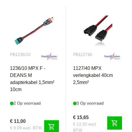
PB1236/10
PB112740
1236/10 MPX F -
1127/40 MPX
DEANS M
verlengkabel 40cm
adapterkabel 1,5mm²
2,5mm²
10cm
2 Op voorraad
3 Op voorraad
€ 15,65
€ 11,00
shopping_cart
€ 12,93 excl.
shopping_cart
€ 9,09 excl. BTW
BTW