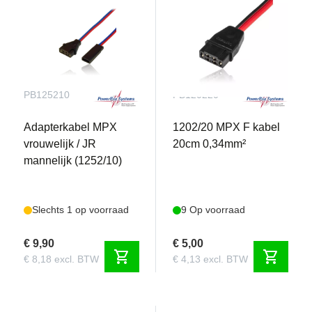
PB125210
PB120220
Adapterkabel MPX
1202/20 MPX F kabel
vrouwelijk / JR
20cm 0,34mm²
mannelijk (1252/10)
Slechts 1 op voorraad
9 Op voorraad
€ 9,90
€ 5,00
shopping_cart
shopping_cart
€ 8,18 excl. BTW
€ 4,13 excl. BTW