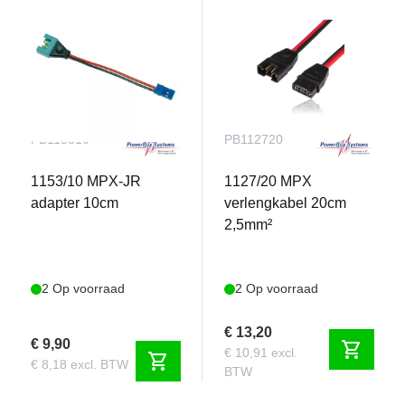
PB115310
PB112720
1153/10 MPX-JR
1127/20 MPX
adapter 10cm
verlengkabel 20cm
2,5mm²
2 Op voorraad
2 Op voorraad
€ 13,20
€ 9,90
shopping_cart
€ 10,91 excl.
shopping_cart
€ 8,18 excl. BTW
BTW