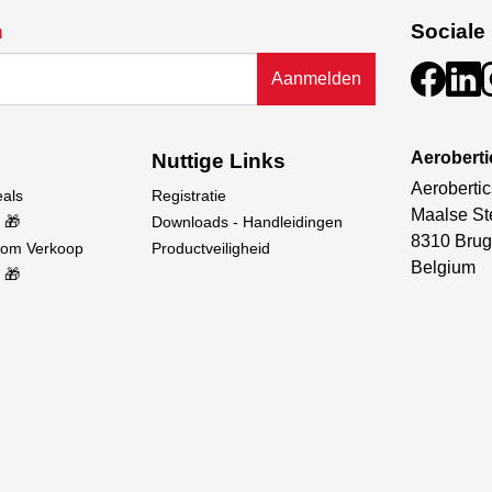
n
Sociale
Aanmelden
Aerobert
Nuttige Links
Aerobertic
eals
Registratie
Maalse St
 🎁
Downloads - Handleidingen
8310 Brug
oom Verkoop
Productveiligheid
Belgium
 🎁