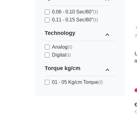
0.06 - 0.10 Sec/60°
(1)
0.11 - 0.15 Sec/60°
(1)
Technology
expand_less
Analog
(1)
U
Digital
(1)
m
Torque kg/cm
expand_less
01 - 05 Kg/cm Torque
(2)
€
€