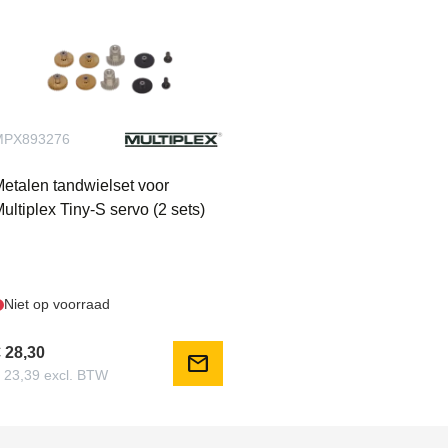
MPX893276
etalen tandwielset voor
ultiplex Tiny-S servo (2 sets)
Niet op voorraad
 28,30
mail
 23,39 excl. BTW