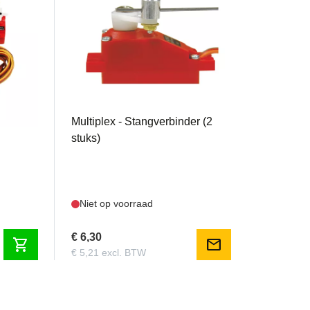
MPX703455
r Solius
Multiplex - Stangverbinder (2
stuks)
Niet op voorraad
€ 6,30
shopping_cart
mail
€ 5,21 excl. BTW