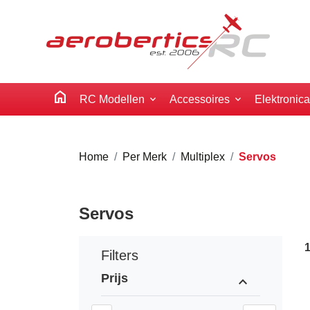
home
RC Modellen
Accessoires
Elektronic
Home
Per Merk
Multiplex
Servos
Servos
Filters
Prijs
expand_less