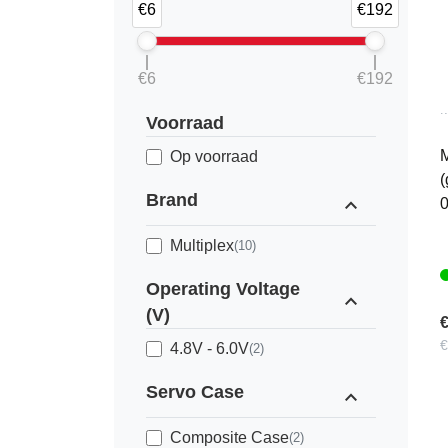
€6
€192
€6
€192
Voorraad
Op voorraad
(
Brand
expand_less
0
Multiplex
(10)
Operating Voltage
expand_less
(V)
€
€
4.8V - 6.0V
(2)
Servo Case
expand_less
Composite Case
(2)