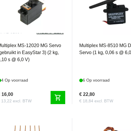
MPX1-01654
MPX1-01724
Multiplex MS-12020 MG Servo
Multiplex MS-8510 MG Di
gebruikt in EasyStar 3) (2 kg,
Servo (1 kg, 0,06 s @ 6,
,10 s @ 6,0 V)
4 Op voorraad
6 Op voorraad
 16,00
€ 22,80
shopping_cart
 13,22 excl. BTW
€ 18,84 excl. BTW