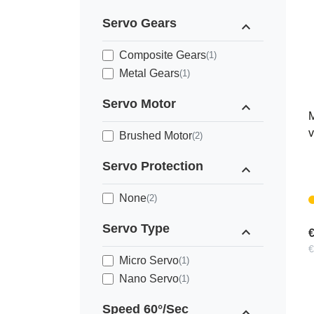
Servo Gears
expand_less
Composite Gears
(1)
Metal Gears
(1)
Servo Motor
expand_less
M
v
Brushed Motor
(2)
Servo Protection
expand_less
None
(2)
Servo Type
expand_less
€
€
Micro Servo
(1)
Nano Servo
(1)
Speed 60°/Sec
expand_less