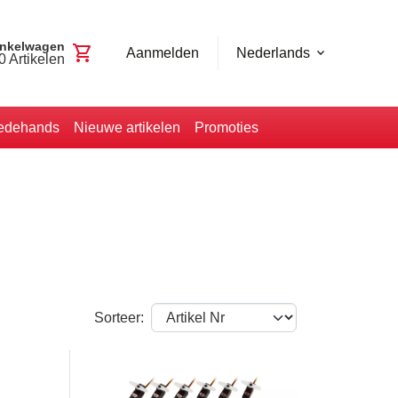
nkelwagen
shopping_cart
Aanmelden
Nederlands
0
Artikelen
edehands
Nieuwe artikelen
Promoties
Sorteer: