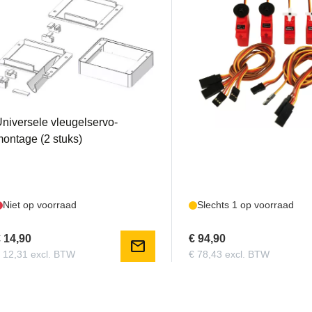
MPX85078
MPX65160
niversele vleugelservo-
Multiplex - Servo set voo
ontage (2 stuks)
Niet op voorraad
Slechts 1 op voorraad
 14,90
€ 94,90
mail
 12,31 excl. BTW
€ 78,43 excl. BTW