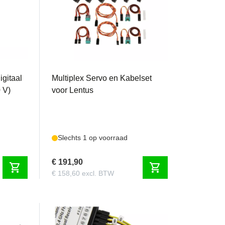
MPX1-01288
gitaal
Multiplex Servo en Kabelset
0 V)
voor Lentus
Slechts 1 op voorraad
€ 191,90
shopping_cart
shopping_cart
€ 158,60 excl. BTW