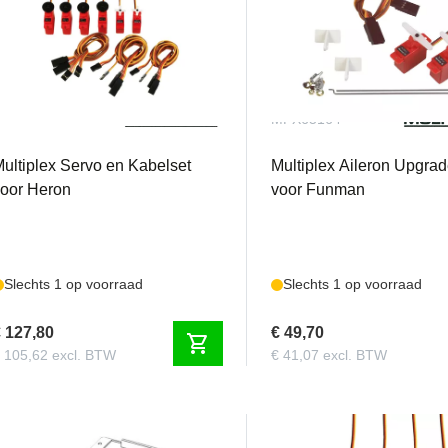
MPX65170
MPX65164
ultiplex Servo en Kabelset
Multiplex Aileron Upgrad
oor Heron
voor Funman
Slechts 1 op voorraad
Slechts 1 op voorraad
 127,80
€ 49,70
shopping_cart
 105,62 excl. BTW
€ 41,07 excl. BTW