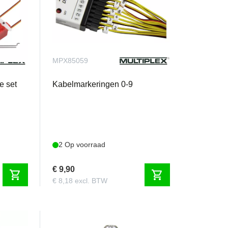
MPX85059
e set
Kabelmarkeringen 0-9
2 Op voorraad
€ 9,90
shopping_cart
shopping_cart
€ 8,18 excl. BTW