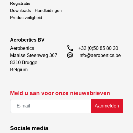
Registratie
Downloads - Handleidingen
Productveiligheid
Aerobertics BV
call
Aerobertics

+32 (0)50 85 80 20
alternate_email
Maalse Steenweg 367

info@aerobertics.be
8310 Brugge

Belgium
Meld u aan voor onze nieuwsbrieven
Aanmelden
Sociale media