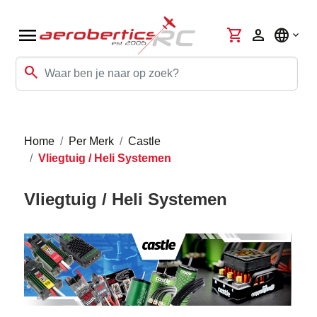
menu
shopping_cart
person
language
search
Home
Per Merk
Castle
Vliegtuig / Heli Systemen
Vliegtuig / Heli Systemen