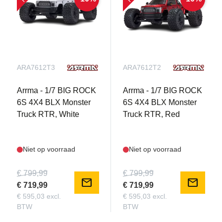
ARA7612T3
ARA7612T2
Arrma - 1/7 BIG ROCK
Arrma - 1/7 BIG ROCK
6S 4X4 BLX Monster
6S 4X4 BLX Monster
Truck RTR, White
Truck RTR, Red
Niet op voorraad
Niet op voorraad
€ 799,99
€ 799,99
mail
mail
€ 719,99
€ 719,99
€ 595,03 excl.
€ 595,03 excl.
BTW
BTW