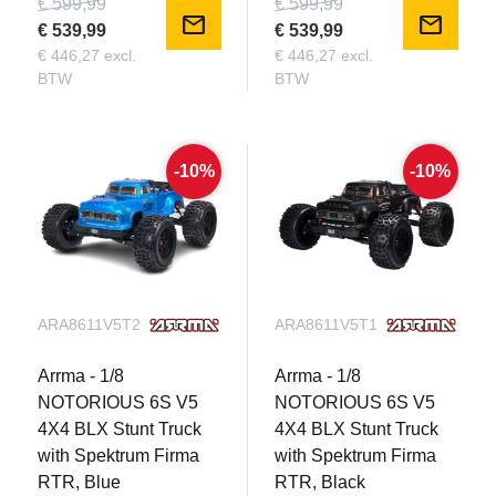
€ 599,99
€ 599,99
mail
mail
€ 539,99
€ 539,99
€ 446,27 excl.
€ 446,27 excl.
BTW
BTW
-10%
-10%
ARA8611V5T2
ARA8611V5T1
Arrma - 1/8
Arrma - 1/8
NOTORIOUS 6S V5
NOTORIOUS 6S V5
4X4 BLX Stunt Truck
4X4 BLX Stunt Truck
with Spektrum Firma
with Spektrum Firma
RTR, Blue
RTR, Black