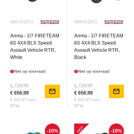
ARA7618T2
ARA7618T1
Arrma - 1/7 FIRETEAM
Arrma - 1/7 FIRETEAM
6S 4X4 BLX Speed
6S 4X4 BLX Speed
Assault Vehicle RTR,
Assault Vehicle RTR,
White
Black
Niet op voorraad
Niet op voorraad
€ 729,99
€ 729,99
mail
mail
€ 656,99
€ 656,99
€ 542,97 excl.
€ 542,97 excl.
BTW
BTW
HOT
-10%
-10%