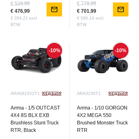
€ 529,99
€ 779,99
mail
mail
€ 476,99
€ 701,99
€ 394,21 excl.
€ 580,16 excl.
BTW
BTW
-10%
-10%
ARA5810V2T1
ARA3230T1
Arrma - 1/5 OUTCAST
Arrma - 1/10 GORGON
4X4 8S BLX EXB
4X2 MEGA 550
Brushless Stunt Truck
Brushed Monster Truck
RTR, Black
RTR