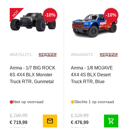
HOT
-10%
-10%
ARA7612T1
ARA4404T2
Arrma - 1/7 BIG ROCK
Arrma - 1/8 MOJAVE
6S 4X4 BLX Monster
4X4 4S BLX Desert
Truck RTR, Gunmetal
Truck RTR, Blue
Niet op voorraad
Slechts 1 op voorraad
€ 799,99
€ 529,99
mail
shopping_cart
€ 719,99
€ 476,99