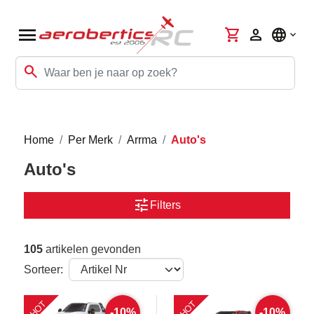
menu
shopping_cart
person
language
search
Home
Per Merk
Arrma
Auto's
Auto's
tune
Filters
105
artikelen gevonden
Sorteer:
HOT
HOT
-10%
-10%