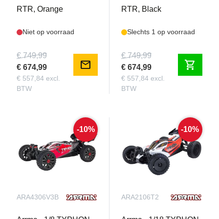
RTR, Orange
RTR, Black
Niet op voorraad
Slechts 1 op voorraad
€ 749,99
€ 749,99
mail
shopping_cart
€ 674,99
€ 674,99
€ 557,84 excl.
€ 557,84 excl.
BTW
BTW
-10%
-10%
ARA4306V3B
ARA2106T2