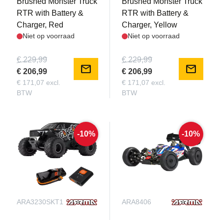
Brushed Monster Truck
Brushed Monster Truck
RTR with Battery &
RTR with Battery &
Charger, Red
Charger, Yellow
Niet op voorraad
Niet op voorraad
€ 229,99
€ 229,99
mail
mail
€ 206,99
€ 206,99
€ 171,07 excl.
€ 171,07 excl.
BTW
BTW
-10%
-10%
ARA3230SKT1
ARA8406