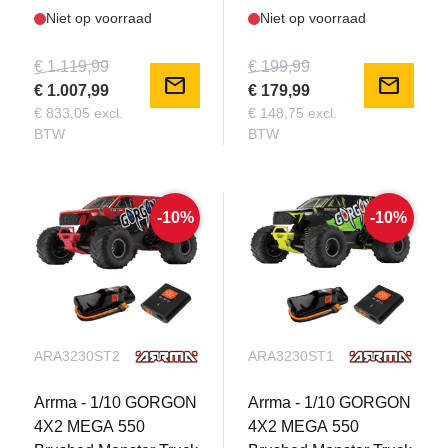
Niet op voorraad
Niet op voorraad
€ 1.119,99
€ 199,99
mail
mail
€ 1.007,99
€ 179,99
€ 833,05 excl.
€ 148,75 excl.
BTW
BTW
-10%
-10%
ARA3230ST2
ARA3230ST1
Arrma - 1/10 GORGON
Arrma - 1/10 GORGON
4X2 MEGA 550
4X2 MEGA 550