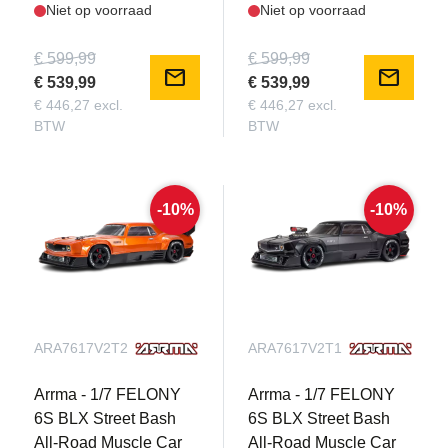
Niet op voorraad
Niet op voorraad
€ 599,99
€ 599,99
mail
mail
€ 539,99
€ 539,99
€ 446,27 excl.
€ 446,27 excl.
BTW
BTW
-10%
-10%
ARA7617V2T2
ARA7617V2T1
Arrma - 1/7 FELONY
Arrma - 1/7 FELONY
6S BLX Street Bash
6S BLX Street Bash
All-Road Muscle Car
All-Road Muscle Car