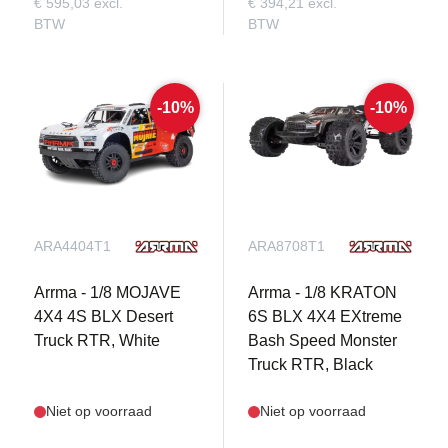
€ 595,03 excl.
€ 394,21 excl.
BTW
BTW
-10%
-10%
ARA4404T1
ARA8708T1
Arrma - 1/8 MOJAVE
Arrma - 1/8 KRATON
4X4 4S BLX Desert
6S BLX 4X4 EXtreme
Truck RTR, White
Bash Speed Monster
Truck RTR, Black
Niet op voorraad
Niet op voorraad