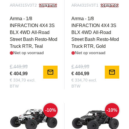
ARA4315V3T2
ARA4315V3T1
Arrma - 1/8
Arrma - 1/8
INFRACTION 4X4 3S
INFRACTION 4X4 3S
BLX 4WD All-Road
BLX 4WD All-Road
Street Bash Resto-Mod
Street Bash Resto-Mod
Truck RTR, Teal
Truck RTR, Gold
Niet op voorraad
Niet op voorraad
€ 449,99
€ 449,99
mail
mail
€ 404,99
€ 404,99
€ 334,70 excl.
€ 334,70 excl.
BTW
BTW
-10%
-10%