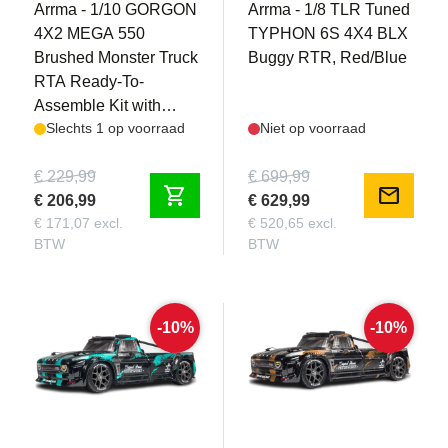
Arrma - 1/10 GORGON
Arrma - 1/8 TLR Tuned
4X2 MEGA 550
TYPHON 6S 4X4 BLX
Brushed Monster Truck
Buggy RTR, Red/Blue
RTA Ready-To-
Assemble Kit with
Slechts 1 op voorraad
Niet op voorraad
Battery & Charger
€ 229,99
€ 699,99
shopping_cart
mail
€ 206,99
€ 629,99
€ 171,07 excl.
€ 520,65 excl.
BTW
BTW
-10%
-10%