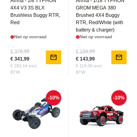
Arrma - 1/8 TYPHON
Arrma - 1/18 TYPHON
4X4 V3 3S BLX
GROM MEGA 380
Brushless Buggy RTR,
Brushed 4X4 Buggy
Red
RTR, Red/White (with
battery & charger)
Niet op voorraad
Niet op voorraad
€ 379,99
€ 159,99
mail
mail
€ 341,99
€ 143,99
€ 282,64 excl.
€ 119,00 excl.
BTW
BTW
-10%
-10%