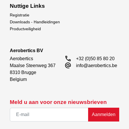
Nuttige Links
Registratie
Downloads - Handleidingen
Productveiligheid
Aerobertics BV
call
Aerobertics

+32 (0)50 85 80 20
alternate_email
Maalse Steenweg 367

info@aerobertics.be
8310 Brugge

Belgium
Meld u aan voor onze nieuwsbrieven
Aanmelden