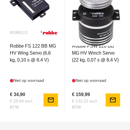
ROB9113
ROB9112
Robbe FS 122 BB MG
Robbe FSW 220 BB
HV Wing Servo (6,6
MG HV Winch Servo
kg, 0,10 s @ 8,4 V)
(22 kg, 0,07 s @ 8,4 V)
Niet op voorraad
Niet op voorraad
€ 34,90
€ 159,99
mail
mail
€ 28,84 excl.
€ 132,22 excl.
BTW
BTW