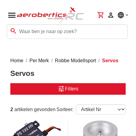
menu
shopping_cart
person
language
search
Home
Per Merk
Robbe Modellsport
Servos
Servos
tune
Filters
2
artikelen gevonden
Sorteer: