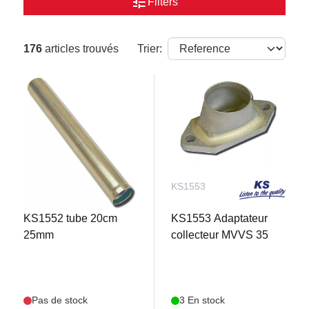
tune
Filters
176
articles trouvés
Trier:
KS1552
KS1553
KS1552 tube 20cm
KS1553 Adaptateur
25mm
collecteur MVVS 35
Pas de stock
3 En stock