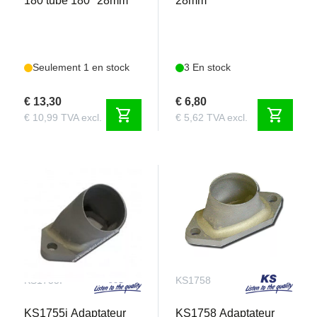
180 tube 180° 28mm
28mm
Seulement 1 en stock
3 En stock
€ 13,30
€ 6,80
shopping_cart
shopping_cart
€ 10,99 TVA excl.
€ 5,62 TVA excl.
KS1755I
KS1758
KS1755i Adaptateur
KS1758 Adaptateur