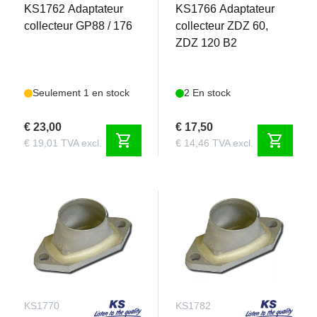
KS1762 Adaptateur
KS1766 Adaptateur
collecteur GP88 / 176
collecteur ZDZ 60,
ZDZ 120 B2
Seulement 1 en stock
2 En stock
€ 23,00
€ 17,50
shopping_cart
shopping_cart
€ 19,01 TVA excl.
€ 14,46 TVA excl.
KS1770
KS1782