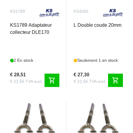
KS1789
KS4265
KS1789 Adaptateur
L Double coude 20mm
collecteur DLE170
2 En stock
Seulement 1 en stock
€ 28,51
€ 27,30
shopping_cart
shopping_cart
€ 23,56 TVA excl.
€ 22,56 TVA excl.