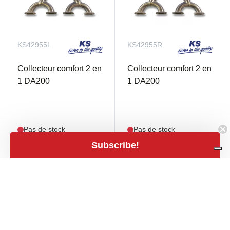
KS42955L
KS42955R
Collecteur comfort 2 en
Collecteur comfort 2 en
1 DA200
1 DA200
Pas de stock
Pas de stock
Subscribe!
€ 129,00
€ 129,00
mail
mail
€ 106,61 TVA
€ 106,61 TVA
close
excl.
excl.
Filters
Filters
Prix
expand_less