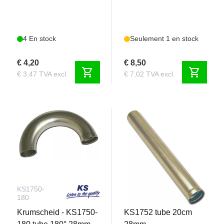
4 En stock
Seulement 1 en stock
€ 4,20
€ 8,50
shopping_cart
shopping_cart
€ 3,47 TVA excl.
€ 7,02 TVA excl.
KS1750-
KS1752
180
Krumscheid - KS1750-
KS1752 tube 20cm