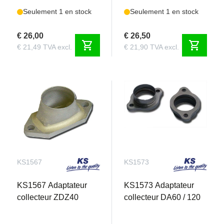
Seulement 1 en stock
Seulement 1 en stock
€ 26,00
€ 26,50
shopping_cart
shopping_cart
€ 21,49 TVA excl.
€ 21,90 TVA excl.
KS1567
KS1573
KS1567 Adaptateur
KS1573 Adaptateur
collecteur ZDZ40
collecteur DA60 / 120