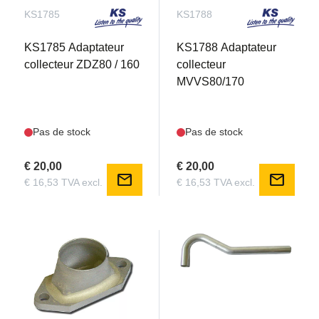
KS1785
KS1788
KS1785 Adaptateur
KS1788 Adaptateur
collecteur ZDZ80 / 160
collecteur
MVVS80/170
Pas de stock
Pas de stock
€ 20,00
€ 20,00
mail
mail
€ 16,53 TVA excl.
€ 16,53 TVA excl.