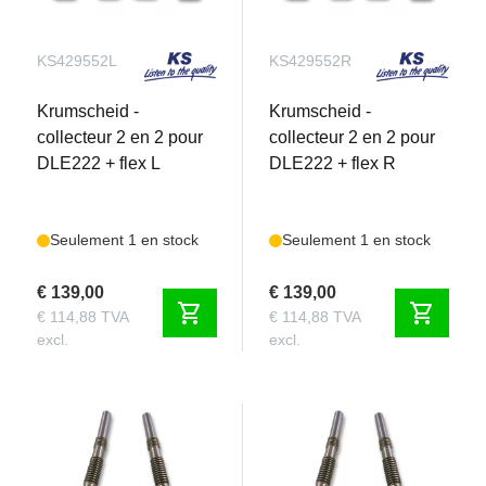
KS429552L
KS429552R
Krumscheid -
Krumscheid -
collecteur 2 en 2 pour
collecteur 2 en 2 pour
DLE222 + flex L
DLE222 + flex R
Seulement 1 en stock
Seulement 1 en stock
€ 139,00
€ 139,00
shopping_cart
shopping_cart
€ 114,88 TVA
€ 114,88 TVA
excl.
excl.