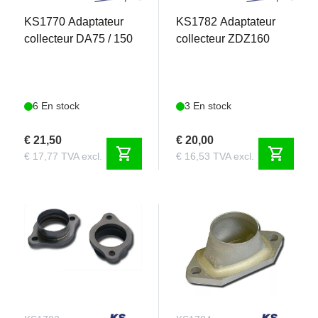
KS1770 Adaptateur
KS1782 Adaptateur
collecteur DA75 / 150
collecteur ZDZ160
6 En stock
3 En stock
€ 21,50
€ 20,00
shopping_cart
shopping_cart
€ 17,77 TVA excl.
€ 16,53 TVA excl.