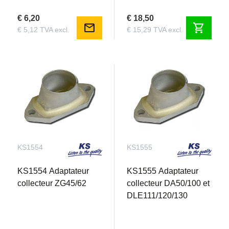
€ 6,20
€ 18,50
mail
shopping_cart
€ 5,12 TVA excl.
€ 15,29 TVA excl.
KS1554
KS1555
KS1554 Adaptateur
KS1555 Adaptateur
collecteur ZG45/62
collecteur DA50/100 et
DLE111/120/130