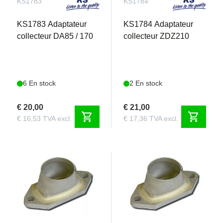
KS1783
KS1784
KS1783 Adaptateur
KS1784 Adaptateur
collecteur DA85 / 170
collecteur ZDZ210
6 En stock
2 En stock
€ 20,00
€ 21,00
shopping_cart
shopping_cart
€ 16,53 TVA excl.
€ 17,36 TVA excl.