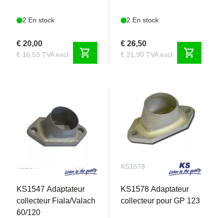
2 En stock
2 En stock
€ 20,00
€ 26,50
shopping_cart
shopping_cart
€ 16,53 TVA excl.
€ 21,90 TVA excl.
KS1577
KS1578
KS1547 Adaptateur
KS1578 Adaptateur
collecteur Fiala/Valach
collecteur pour GP 123
60/120