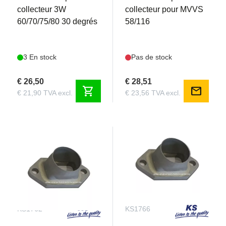
collecteur 3W
collecteur pour MVVS
60/70/75/80 30 degrés
58/116
3 En stock
Pas de stock
€ 26,50
€ 28,51
shopping_cart
mail
€ 21,90 TVA excl.
€ 23,56 TVA excl.
KS1762
KS1766