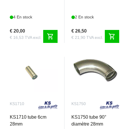
4 En stock
2 En stock
€ 20,00
€ 26,50
shopping_cart
shopping_cart
€ 16,53 TVA excl.
€ 21,90 TVA excl.
KS1710
KS1750
KS1710 tube 6cm
KS1750 tube 90°
28mm
diamètre 28mm