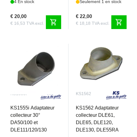
4 En stock
Seulement 1 en stock
€ 20,00
€ 22,00
shopping_cart
shopping_cart
€ 16,53 TVA excl.
€ 18,18 TVA excl.
KS1555I
KS1562
KS1555i Adaptateur
KS1562 Adaptateur
collecteur 30°
collecteur DLE61,
DA50/100 et
DLE65, DLE120,
DLE111/120/130
DLE130, DLE55RA