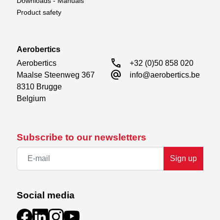
Downloads - Manuals
Product safety
Aerobertics
call
Aerobertics

+32 (0)50 858 020
alternate_email
Maalse Steenweg 367

info@aerobertics.be
8310 Brugge

Belgium
Subscribe to our newsletters
Sign up
Social media