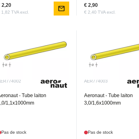
 2,20
€ 2,90
mail
 1,82 TVA excl.
€ 2,40 TVA excl.
AER774002
AER774003
eronaut - Tube laiton
Aeronaut - Tube laiton
2,0/1,1x1000mm
3,0/1,6x1000mm
Pas de stock
Pas de stock