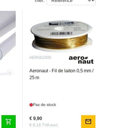
Trier:
AER561000
e
Aeronaut - Fil de laiton 0,5 mm /
25 m
Pas de stock
€ 9,90
shopping_cart
mail
€ 8,18 TVA excl.