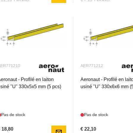
AER771210
AER771212
eronaut - Profilé en laiton
Aeronaut - Profilé en lait
siné "U" 330x5x5 mm (5 pcs)
usiné "U" 330x6x6 mm (5
Pas de stock
Pas de stock
 18,80
€ 22,10
mail