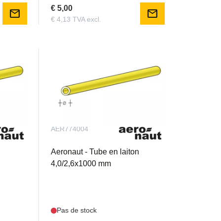
€ 5,00
mail
mail
€ 4,13 TVA excl.
AER774004
Aeronaut - Tube en laiton
4,0/2,6x1000 mm
Pas de stock