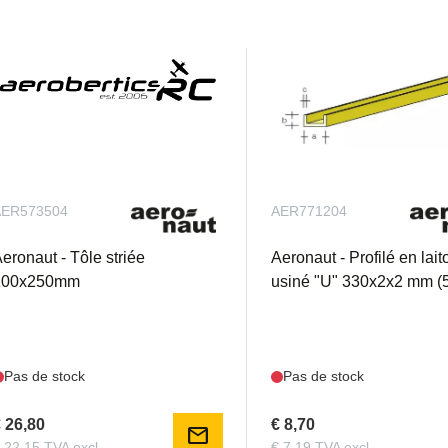
AER573504
AER771204
eronaut - Tôle striée
Aeronaut - Profilé en lait
100x250mm
usiné "U" 330x2x2 mm (5
Pas de stock
Pas de stock
 26,80
€ 8,70
mail
 22,15 TVA excl.
€ 7,19 TVA excl.