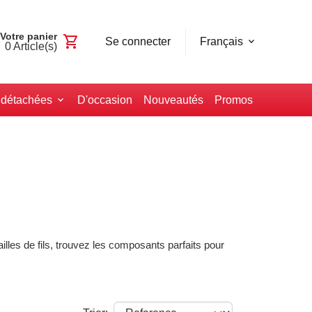
Votre panier
shopping_cart
Se connecter
Français
0
Article(s)
 détachées
D'occasion
Nouveautés
Promos
ailles de fils, trouvez les composants parfaits pour