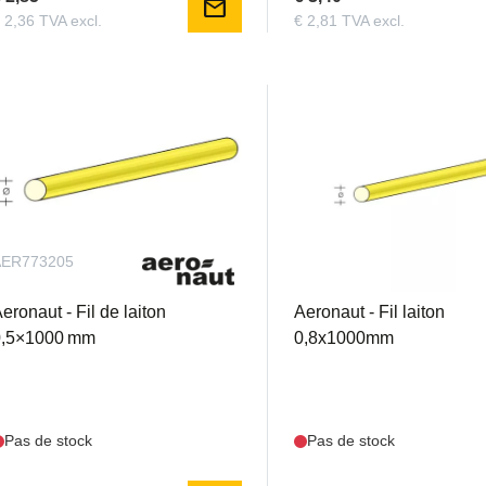
mail
 2,36 TVA excl.
€ 2,81 TVA excl.
AER773205
AER773208
eronaut - Fil de laiton
Aeronaut - Fil laiton
0,5×1000 mm
0,8x1000mm
Pas de stock
Pas de stock