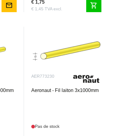
€ 1,75
mail
shopping_cart
€ 1,45 TVA excl.
AER773230
x1000mm
Aeronaut - Fil laiton 3x1000mm
Pas de stock