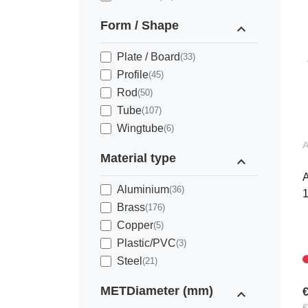
Form / Shape
expand_less
Plate / Board
(33)
Profile
(45)
Rod
(50)
Tube
(107)
Wingtube
(6)
Material type
expand_less
A
Aluminium
(36)
Brass
(176)
Copper
(5)
Plastic/PVC
(3)
Steel
(21)
METDiameter (mm)
expand_less
€
€