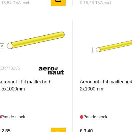
 15,54 TVA excl.
€ 18,26 TVA excl.
AER773166
AER773167
eronaut - Fil maillechort
Aeronaut - Fil maillechor
1,5x1000mm
2x1000mm
Pas de stock
Pas de stock
 2,85
€ 3,40