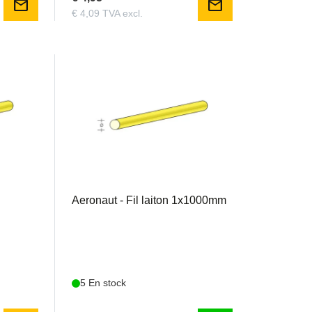
mail
mail
€ 4,09 TVA excl.
AER773210
Aeronaut - Fil laiton 1x1000mm
5 En stock