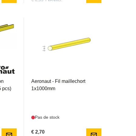
AER773165
on
Aeronaut - Fil maillechort
 pcs)
1x1000mm
Pas de stock
€ 2,70
mail
mail