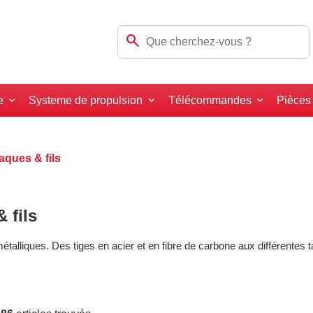
search
e
Systeme de propulsion
Télécommandes
Pièces
laques & fils
 fils
étalliques. Des tiges en acier et en fibre de carbone aux différentes t