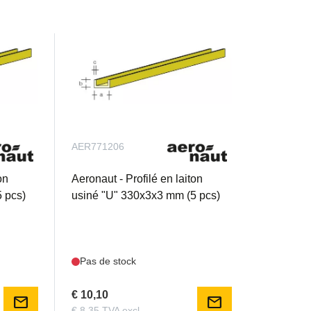
AER771206
on
Aeronaut - Profilé en laiton
 pcs)
usiné "U" 330x3x3 mm (5 pcs)
Pas de stock
€ 10,10
mail
mail
€ 8,35 TVA excl.