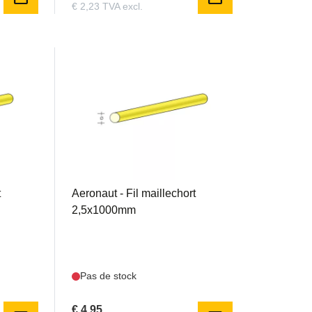
€ 2,23 TVA excl.
AER773168
t
Aeronaut - Fil maillechort
2,5x1000mm
Pas de stock
€ 4,95