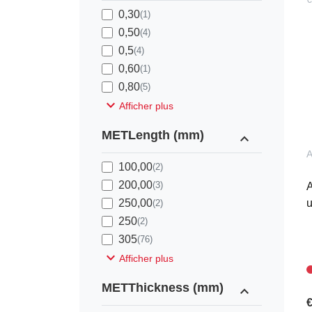
0,30
(1)
0,50
(4)
0,5
(4)
0,60
(1)
0,80
(5)
expand_more
Afficher plus
METLength (mm)
expand_less
100,00
(2)
200,00
(3)
A
250,00
u
(2)
250
(2)
305
(76)
expand_more
Afficher plus
METThickness (mm)
expand_less
€