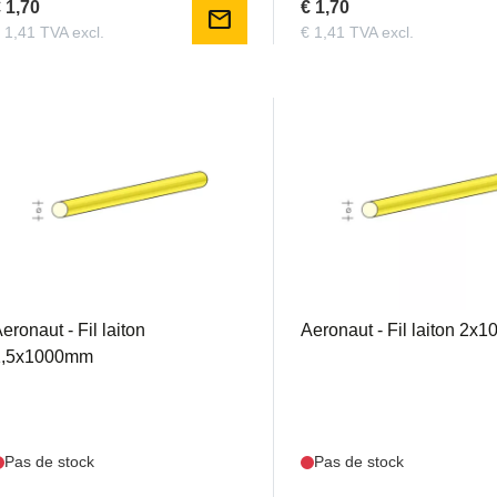
 1,70
€ 1,70
mail
 1,41 TVA excl.
€ 1,41 TVA excl.
AER773215
AER773220
eronaut - Fil laiton
Aeronaut - Fil laiton 2
1,5x1000mm
Pas de stock
Pas de stock