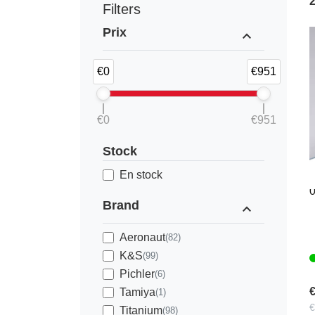
Filters
Prix
expand_less
€0
€951
€0
€951
Stock
F
En stock
0
Brand
expand_less
Aeronaut
(82)
K&S
(99)
Pichler
(6)
€
Tamiya
(1)
€
Titanium
(98)