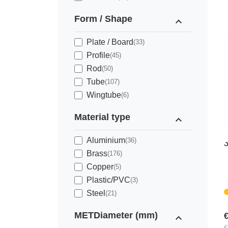
Form / Shape
expand_less
Plate / Board
(33)
Profile
(45)
Rod
(50)
Tube
(107)
Wingtube
(6)
P
Material type
expand_less
J
Aluminium
(36)
Brass
(176)
Copper
(5)
Plastic/PVC
(3)
Steel
(21)
METDiameter (mm)
expand_less
€
€