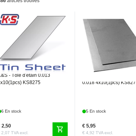
286
articles trouvés
KS8275
KS8276
&S - Tôle d'étain 0.013
K&S - Tôle d'acier inoxy
4x10(1pcs) KS8275
0.018 4x10(1pcs) KS82
6 En stock
5 En stock
 2,50
€ 5,95
shopping_cart
 2,07 TVA excl.
€ 4,92 TVA excl.