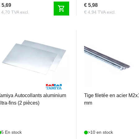
 5,69
€ 5,98
shopping_cart
 4,70 TVA excl.
€ 4,94 TVA excl.
TAM87226
TFACM2
amiya Autocollants aluminium
Tige filetée en acier M2
ltra-fins (2 pièces)
mm
5 En stock
>10 en stock