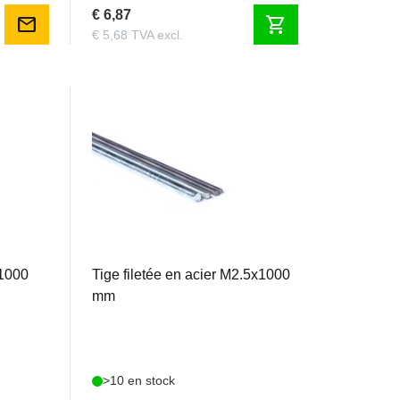
€ 6,87
mail
shopping_cart
€ 5,68 TVA excl.
TFACM25
x1000
Tige filetée en acier M2.5x1000
mm
>10 en stock