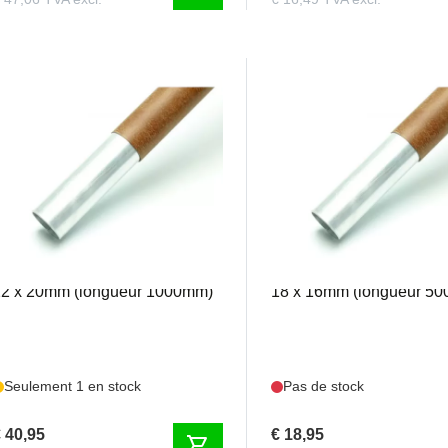
IX4117
PIX4118
onction d’aile en aluminium - Ø
Jonction d’aile en alumi
22 x 20mm (longueur 1000mm)
18 x 16mm (longueur 5
Seulement 1 en stock
Pas de stock
 40,95
€ 18,95
shopping_cart