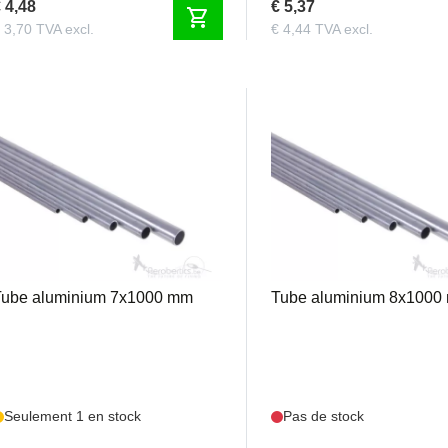
 4,48
€ 5,37
shopping_cart
 3,70 TVA excl.
€ 4,44 TVA excl.
TA7
TA8
Tube aluminium 7x1000 mm
Tube aluminium 8x1000
Seulement 1 en stock
Pas de stock