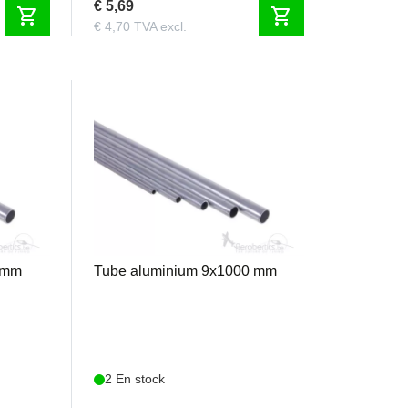
€ 5,69
shopping_cart
shopping_cart
€ 4,70 TVA excl.
TA9
 mm
Tube aluminium 9x1000 mm
2 En stock