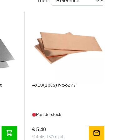
Trier:
KS8277
dable
K&S - Tôle de cuivre 0.016
76
4x10(1pcs) KS8277
Pas de stock
€ 5,40
shopping_cart
mail
€ 4,46 TVA excl.