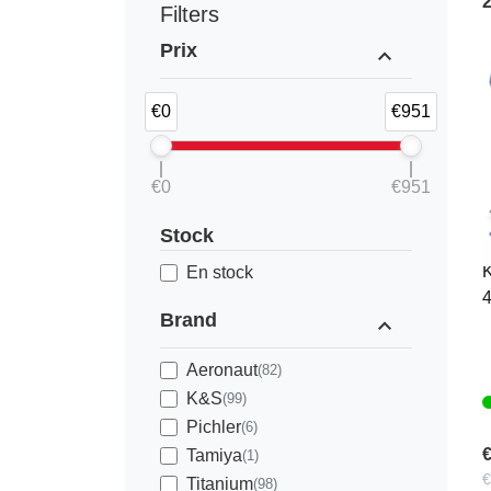
Filters
Prix
expand_less
€0
€951
€0
€951
Stock
K
En stock
Brand
expand_less
Aeronaut
(82)
K&S
(99)
Pichler
(6)
€
Tamiya
(1)
€
Titanium
(98)