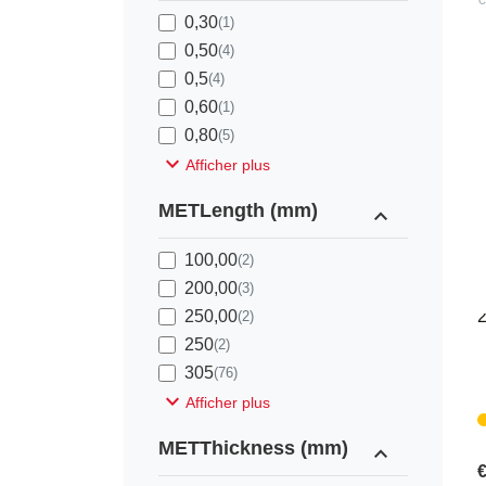
0,30
(1)
0,50
(4)
0,5
(4)
0,60
(1)
0,80
(5)
expand_more
Afficher plus
METLength (mm)
expand_less
P
100,00
(2)
200,00
(3)
J
250,00
(2)
250
(2)
305
(76)
expand_more
Afficher plus
METThickness (mm)
expand_less
€