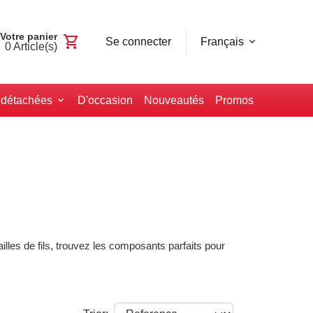
Votre panier
shopping_cart
Se connecter
Français
0
Article(s)
 détachées
D'occasion
Nouveautés
Promos
ailles de fils, trouvez les composants parfaits pour