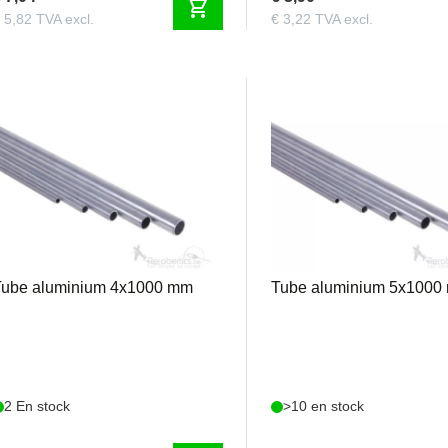
shopping_cart
 5,82 TVA excl.
€ 3,22 TVA excl.
TA4
TA5
Tube aluminium 4x1000 mm
Tube aluminium 5x1000
2 En stock
>10 en stock