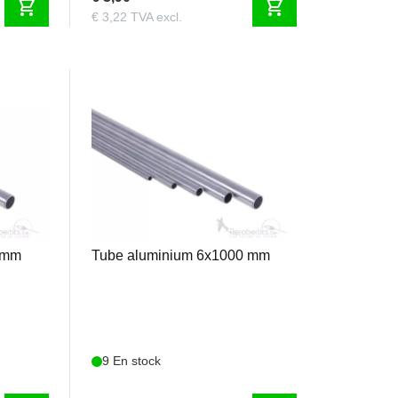
shopping_cart
shopping_cart
€ 3,22 TVA excl.
TA6
 mm
Tube aluminium 6x1000 mm
9 En stock