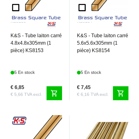
KS8153
KS8154
K&S - Tube laiton carré
K&S - Tube laiton carré
4.8x4.8x305mm (1
5.6x5.6x305mm (1
pièce) KS8153
pièce) KS8154
5 En stock
5 En stock
€ 6,85
€ 7,45
shopping_cart
shopping_cart
€ 5,66 TVA excl.
€ 6,16 TVA excl.