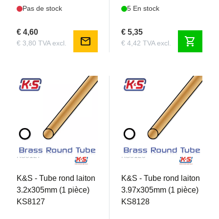
Pas de stock
5 En stock
€ 4,60
€ 5,35
mail
shopping_cart
€ 3,80 TVA excl.
€ 4,42 TVA excl.
KS8127
KS8128
K&S - Tube rond laiton
K&S - Tube rond laiton
3.2x305mm (1 pièce)
3.97x305mm (1 pièce)
KS8127
KS8128