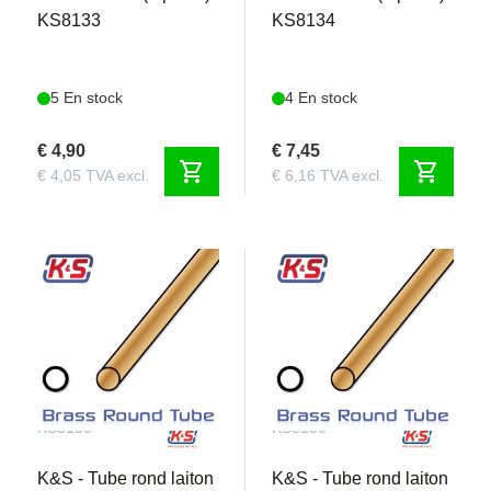
KS8133
KS8134
5 En stock
4 En stock
€ 4,90
€ 7,45
shopping_cart
shopping_cart
€ 4,05 TVA excl.
€ 6,16 TVA excl.
KS8135
KS8136
K&S - Tube rond laiton
K&S - Tube rond laiton