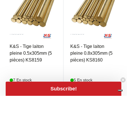
KS8159
KS8160
K&S - Tige laiton
K&S - Tige laiton
pleine 0.5x305mm (5
pleine 0.8x305mm (5
pièces) KS8159
pièces) KS8160
7 En stock
5 En stock
Subscribe!
€ 3,00
€ 3,00
shopping_cart
shopping_cart
€ 2,48 TVA excl.
€ 2,48 TVA excl.
close
Filters
Filters
Prix
expand_less