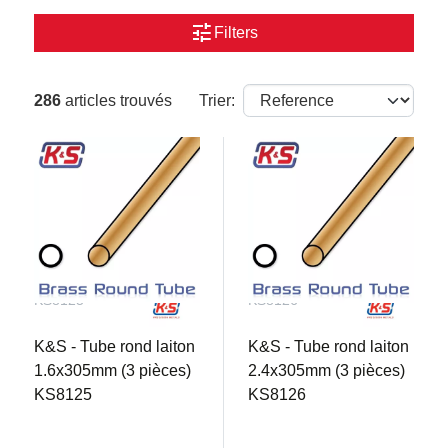
tune
Filters
286
articles trouvés
Trier:
KS8125
KS8126
K&S - Tube rond laiton
K&S - Tube rond laiton
1.6x305mm (3 pièces)
2.4x305mm (3 pièces)
KS8125
KS8126