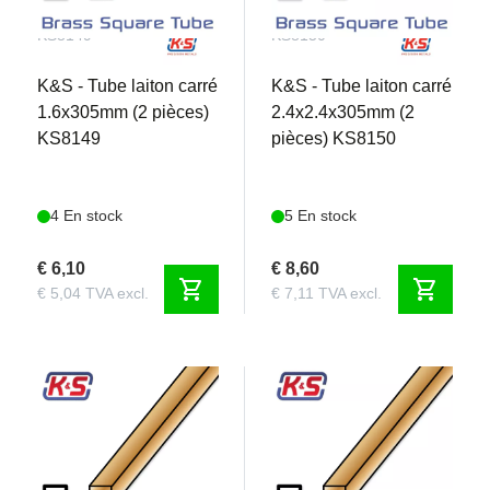
KS8149
KS8150
K&S - Tube laiton carré
K&S - Tube laiton carré
1.6x305mm (2 pièces)
2.4x2.4x305mm (2
KS8149
pièces) KS8150
4 En stock
5 En stock
€ 6,10
€ 8,60
shopping_cart
shopping_cart
€ 5,04 TVA excl.
€ 7,11 TVA excl.