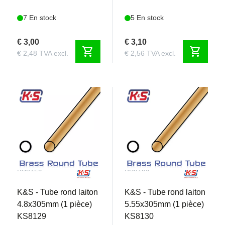
7 En stock
5 En stock
€ 3,00
€ 3,10
shopping_cart
shopping_cart
€ 2,48 TVA excl.
€ 2,56 TVA excl.
KS8129
KS8130
K&S - Tube rond laiton
K&S - Tube rond laiton
4.8x305mm (1 pièce)
5.55x305mm (1 pièce)
KS8129
KS8130