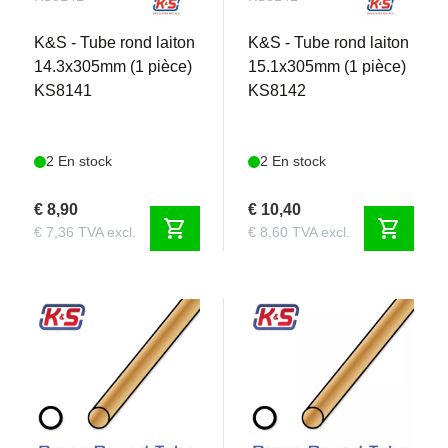
K&S - Tube rond laiton
K&S - Tube rond laiton
14.3x305mm (1 pièce)
15.1x305mm (1 pièce)
KS8141
KS8142
2 En stock
2 En stock
€ 8,90
€ 10,40
shopping_cart
shopping_cart
€ 7,36 TVA excl.
€ 8,60 TVA excl.