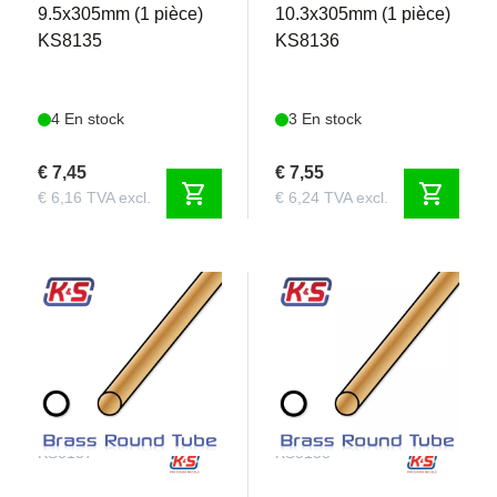
9.5x305mm (1 pièce)
10.3x305mm (1 pièce)
KS8135
KS8136
4 En stock
3 En stock
€ 7,45
€ 7,55
shopping_cart
shopping_cart
€ 6,16 TVA excl.
€ 6,24 TVA excl.
KS8137
KS8138