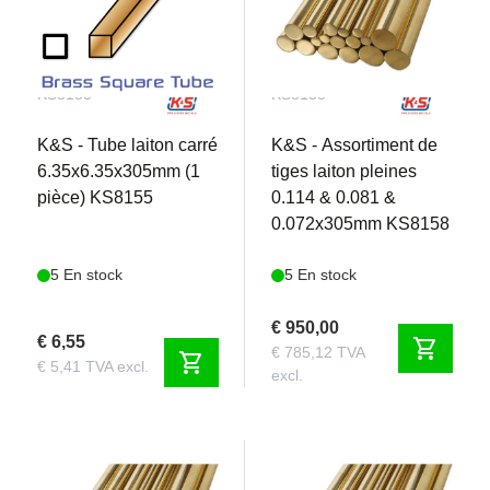
KS8155
KS8158
K&S - Tube laiton carré
K&S - Assortiment de
6.35x6.35x305mm (1
tiges laiton pleines
pièce) KS8155
0.114 & 0.081 &
0.072x305mm KS8158
5 En stock
5 En stock
€ 950,00
€ 6,55
shopping_cart
€ 785,12 TVA
shopping_cart
€ 5,41 TVA excl.
excl.