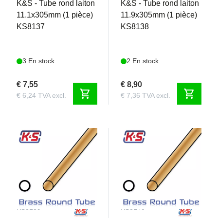
K&S - Tube rond laiton
K&S - Tube rond laiton
11.1x305mm (1 pièce)
11.9x305mm (1 pièce)
KS8137
KS8138
3 En stock
2 En stock
€ 7,55
€ 8,90
shopping_cart
shopping_cart
€ 6,24 TVA excl.
€ 7,36 TVA excl.
KS8139
KS8140