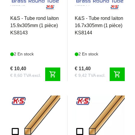
KS8143
KS8144
K&S - Tube rond laiton
K&S - Tube rond laiton
15.9x305mm (1 pièce)
16.7x305mm (1 pièce)
KS8143
KS8144
2 En stock
2 En stock
€ 10,40
€ 11,40
shopping_cart
shopping_cart
€ 8,60 TVA excl.
€ 9,42 TVA excl.