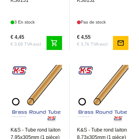
KS8131
KS8132
3 En stock
Pas de stock
€ 4,45
€ 4,55
shopping_cart
mail
€ 3,68 TVA excl.
€ 3,76 TVA excl.
KS8133
KS8134
K&S - Tube rond laiton
K&S - Tube rond laiton
7.95x305mm (1 pièce)
8.73x305mm (1 pièce)