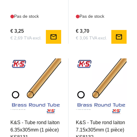
Pas de stock
Pas de stock
€ 3,25
€ 3,70
mail
mail
€ 2,69 TVA excl.
€ 3,06 TVA excl.
KS8131
KS8132
K&S - Tube rond laiton
K&S - Tube rond laiton
6.35x305mm (1 pièce)
7.15x305mm (1 pièce)