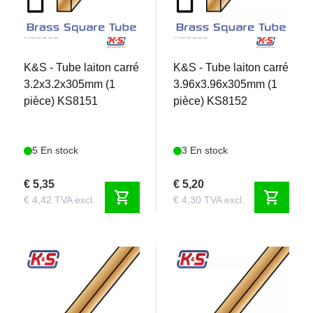
KS8151
KS8152
K&S - Tube laiton carré
K&S - Tube laiton carré
3.2x3.2x305mm (1
3.96x3.96x305mm (1
pièce) KS8151
pièce) KS8152
5 En stock
3 En stock
€ 5,35
€ 5,20
shopping_cart
shopping_cart
€ 4,42 TVA excl.
€ 4,30 TVA excl.