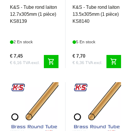
K&S - Tube rond laiton
K&S - Tube rond laiton
12.7x305mm (1 pièce)
13.5x305mm (1 pièce)
KS8139
KS8140
2 En stock
5 En stock
€ 7,45
€ 7,70
shopping_cart
shopping_cart
€ 6,16 TVA excl.
€ 6,36 TVA excl.
KS8141
KS8142