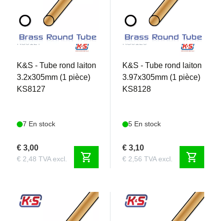
KS8127
KS8128
K&S - Tube rond laiton
K&S - Tube rond laiton
3.2x305mm (1 pièce)
3.97x305mm (1 pièce)
KS8127
KS8128
7 En stock
5 En stock
€ 3,00
€ 3,10
shopping_cart
shopping_cart
€ 2,48 TVA excl.
€ 2,56 TVA excl.