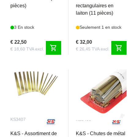
pièces)
rectangulaires en
laiton (11 pièces)
3 En stock
Seulement 1 en stock
€ 22,50
€ 32,00
shopping_cart
shopping_cart
€ 18,60 TVA excl.
€ 26,45 TVA excl.
KS3407
KS3408
K&S - Assortiment de
K&S - Chutes de métal