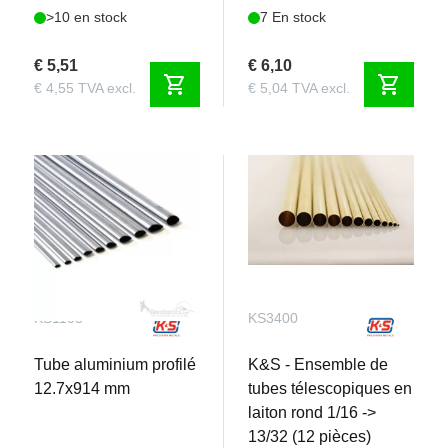
>10 en stock
7 En stock
€ 5,51
€ 6,10
shopping_cart
shopping_cart
€ 4,55 TVA excl.
€ 5,04 TVA excl.
KS1103
KS3400
Tube aluminium profilé
K&S - Ensemble de
12.7x914 mm
tubes télescopiques en
laiton rond 1/16 ->
13/32 (12 pièces)