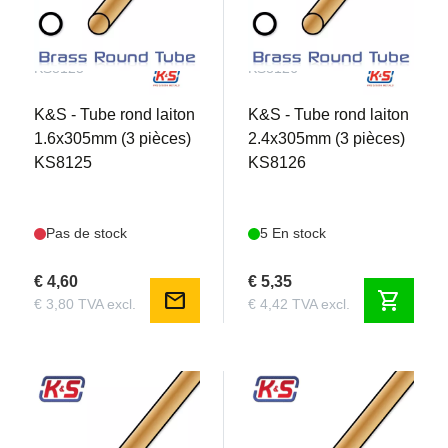
KS8125
KS8126
K&S - Tube rond laiton
K&S - Tube rond laiton
1.6x305mm (3 pièces)
2.4x305mm (3 pièces)
KS8125
KS8126
Pas de stock
5 En stock
€ 4,60
€ 5,35
mail
shopping_cart
€ 3,80 TVA excl.
€ 4,42 TVA excl.