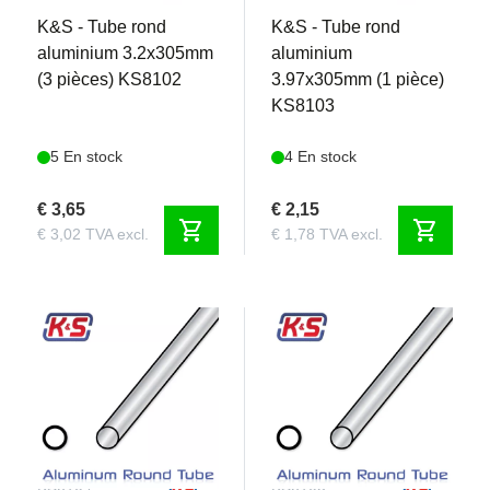
K&S - Tube rond
K&S - Tube rond
aluminium 3.2x305mm
aluminium
(3 pièces) KS8102
3.97x305mm (1 pièce)
KS8103
5 En stock
4 En stock
€ 3,65
€ 2,15
shopping_cart
shopping_cart
€ 3,02 TVA excl.
€ 1,78 TVA excl.
KS8104
KS8105