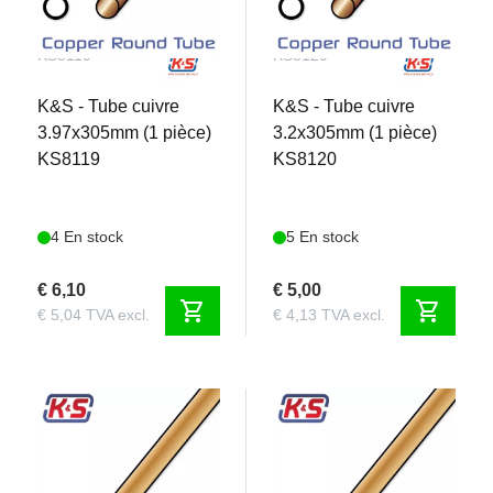
KS8119
KS8120
K&S - Tube cuivre
K&S - Tube cuivre
3.97x305mm (1 pièce)
3.2x305mm (1 pièce)
KS8119
KS8120
4 En stock
5 En stock
€ 6,10
€ 5,00
shopping_cart
shopping_cart
€ 5,04 TVA excl.
€ 4,13 TVA excl.