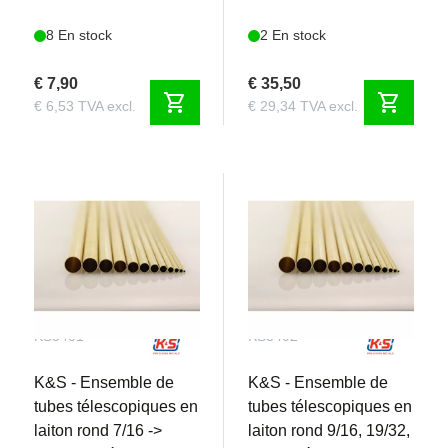
8 En stock
2 En stock
€ 7,90
€ 35,50
shopping_cart
shopping_cart
€ 6,53 TVA excl.
€ 29,34 TVA excl.
KS3401
KS3402
K&S - Ensemble de
K&S - Ensemble de
tubes télescopiques en
tubes télescopiques en
laiton rond 7/16 ->
laiton rond 9/16, 19/32,