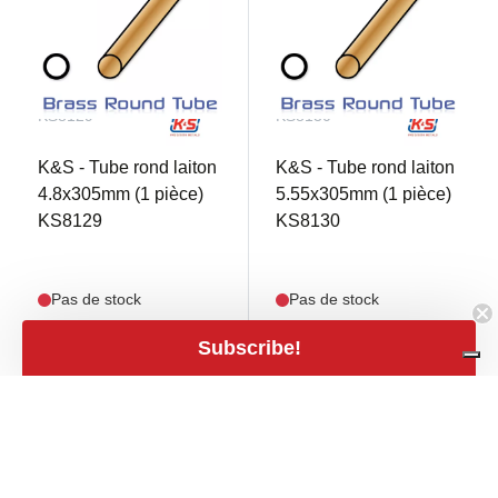
KS8129
KS8130
K&S - Tube rond laiton
K&S - Tube rond laiton
4.8x305mm (1 pièce)
5.55x305mm (1 pièce)
KS8129
KS8130
Pas de stock
Pas de stock
Subscribe!
€ 3,25
€ 3,70
mail
mail
€ 2,69 TVA excl.
€ 3,06 TVA excl.
close
Filters
Filters
Prix
expand_less