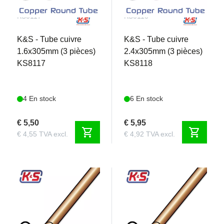
KS8117
KS8118
K&S - Tube cuivre
K&S - Tube cuivre
1.6x305mm (3 pièces)
2.4x305mm (3 pièces)
KS8117
KS8118
4 En stock
6 En stock
€ 5,50
€ 5,95
shopping_cart
shopping_cart
€ 4,55 TVA excl.
€ 4,92 TVA excl.