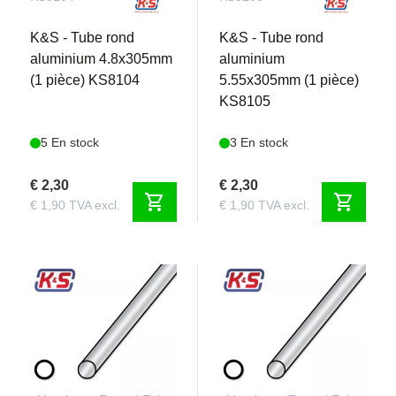
K&S - Tube rond
K&S - Tube rond
aluminium 4.8x305mm
aluminium
(1 pièce) KS8104
5.55x305mm (1 pièce)
KS8105
5 En stock
3 En stock
€ 2,30
€ 2,30
shopping_cart
shopping_cart
€ 1,90 TVA excl.
€ 1,90 TVA excl.