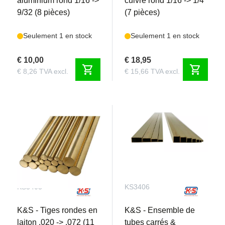
aluminium rond 1/16 ->
cuivre rond 1/16 -> 1/4
9/32 (8 pièces)
(7 pièces)
Seulement 1 en stock
Seulement 1 en stock
€ 10,00
€ 18,95
shopping_cart
shopping_cart
€ 8,26 TVA excl.
€ 15,66 TVA excl.
KS3405
KS3406
K&S - Tiges rondes en
K&S - Ensemble de
laiton .020 -> .072 (11
tubes carrés &