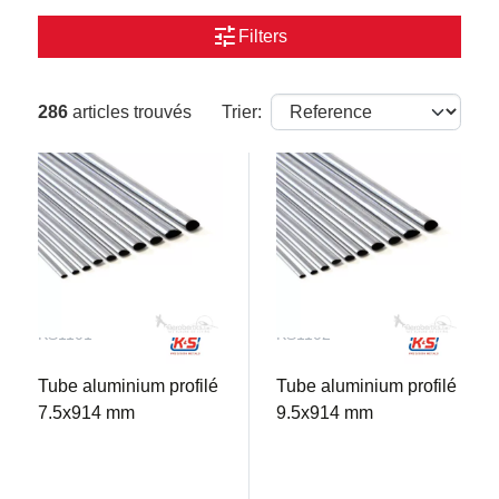
tune
Filters
286
articles trouvés
Trier:
KS1101
KS1102
Tube aluminium profilé
Tube aluminium profilé
7.5x914 mm
9.5x914 mm