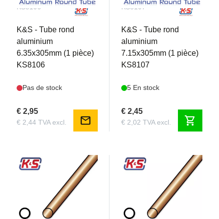
KS8106
KS8107
K&S - Tube rond
K&S - Tube rond
aluminium
aluminium
6.35x305mm (1 pièce)
7.15x305mm (1 pièce)
KS8106
KS8107
Pas de stock
5 En stock
€ 2,95
€ 2,45
mail
shopping_cart
€ 2,44 TVA excl.
€ 2,02 TVA excl.