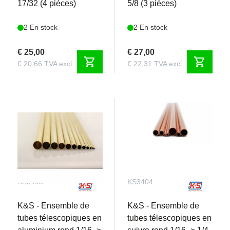
17/32 (4 pièces)
5/8 (3 pièces)
2 En stock
2 En stock
€ 25,00
€ 27,00
shopping_cart
shopping_cart
€ 20,66 TVA excl.
€ 22,31 TVA excl.
KS3403
KS3404
K&S - Ensemble de
K&S - Ensemble de
tubes télescopiques en
tubes télescopiques en