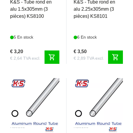
K&S - Tube rond en
K&S - Tube rond en
alu 1.5x305mm (3
alu 2.25x305mm (3
pièces) KS8100
pièces) KS8101
5 En stock
6 En stock
€ 3,20
€ 3,50
shopping_cart
shopping_cart
€ 2,64 TVA excl.
€ 2,89 TVA excl.
KS8102
KS8103