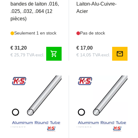
bandes de laiton .016,
Laiton-Alu-Cuivre-
.025, .032, .064 (12
Acier
pièces)
Seulement 1 en stock
Pas de stock
€ 31,20
€ 17,00
shopping_cart
mail
€ 25,79 TVA excl.
€ 14,05 TVA excl.
KS8100
KS8101