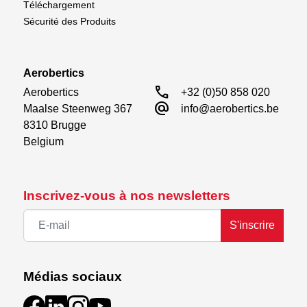
Téléchargement
Sécurité des Produits
Aerobertics
call
Aerobertics

+32 (0)50 858 020
alternate_email
Maalse Steenweg 367

info@aerobertics.be
8310 Brugge

Belgium
Inscrivez-vous à nos newsletters
S'inscrire
Médias sociaux