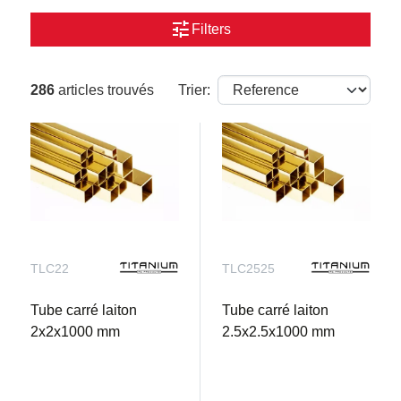
tune
Filters
286
articles trouvés
Trier:
TLC22
TLC2525
Tube carré laiton
Tube carré laiton
2x2x1000 mm
2.5x2.5x1000 mm