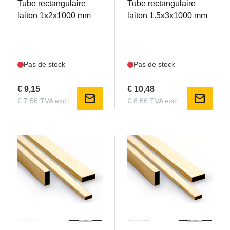
Tube rectangulaire
Tube rectangulaire
Subscribe!
laiton 1x2x1000 mm
laiton 1.5x3x1000 mm
No, thanks
Pas de stock
Pas de stock
€ 9,15
€ 10,48
mail
mail
€ 7,56 TVA excl.
€ 8,66 TVA excl.
TLR42
TLR63