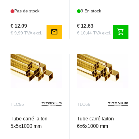
Pas de stock
9 En stock
€ 12,09
€ 12,63
mail
shopping_cart
€ 9,99 TVA excl.
€ 10,44 TVA excl.
TLC55
TLC66
Tube carré laiton
Tube carré laiton
5x5x1000 mm
6x6x1000 mm