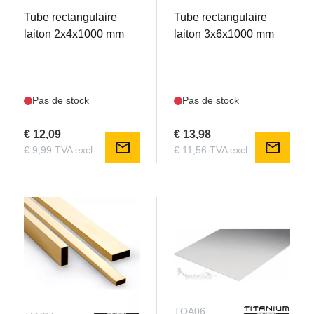
Tube rectangulaire
Tube rectangulaire
laiton 2x4x1000 mm
laiton 3x6x1000 mm
Pas de stock
Pas de stock
€ 12,09
€ 13,98
mail
mail
€ 9,99 TVA excl.
€ 11,56 TVA excl.
TLR84
TOA06