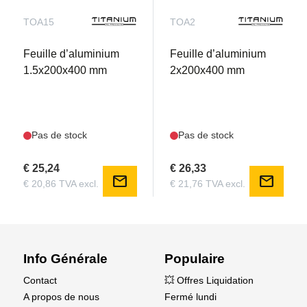
TOA15
TOA2
Feuille d’aluminium
Feuille d’aluminium
1.5x200x400 mm
2x200x400 mm
Pas de stock
Pas de stock
€ 25,24
€ 26,33
mail
mail
€ 20,86 TVA excl.
€ 21,76 TVA excl.
Info Générale
Populaire
Contact
💥 Offres Liquidation
A propos de nous
Fermé lundi