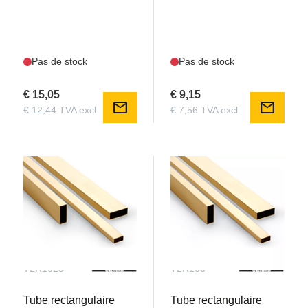
Pas de stock
Pas de stock
€ 15,05
€ 9,15
mail
mail
€ 12,44 TVA excl.
€ 7,56 TVA excl.
TLR1625
TLR163
Tube rectangulaire
Tube rectangulaire