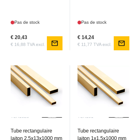
Pas de stock
Pas de stock
€ 20,43
€ 14,24
mail
mail
€ 16,88 TVA excl.
€ 11,77 TVA excl.
TLR1325
TLR151
Tube rectangulaire
Tube rectangulaire
laiton 2.5x13x1000 mm
laiton 1x1.5x1000 mm