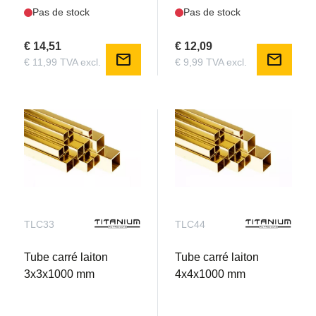
Pas de stock
Pas de stock
€ 14,51
€ 12,09
mail
mail
€ 11,99 TVA excl.
€ 9,99 TVA excl.
TLC33
TLC44
Tube carré laiton
Tube carré laiton
3x3x1000 mm
4x4x1000 mm