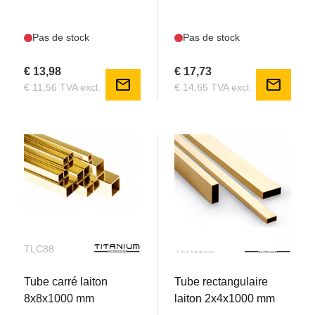
Pas de stock
Pas de stock
€ 13,98
€ 17,73
mail
mail
€ 11,56 TVA excl.
€ 14,65 TVA excl.
TLC88
TLR1122
Tube carré laiton
Tube rectangulaire
8x8x1000 mm
laiton 2x4x1000 mm