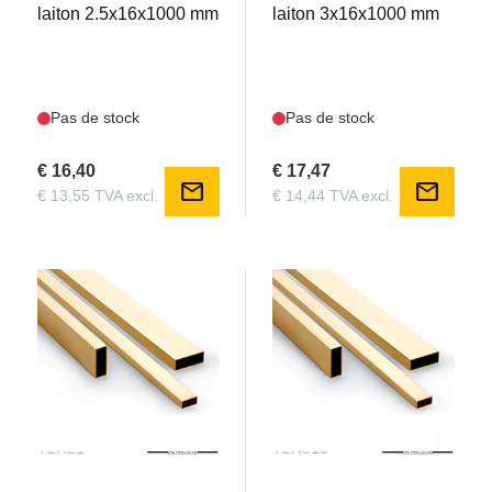
laiton 2.5x16x1000 mm
laiton 3x16x1000 mm
Pas de stock
Pas de stock
€ 16,40
€ 17,47
mail
mail
€ 13,55 TVA excl.
€ 14,44 TVA excl.
Join our newsletter!
Get the latest RC news!
Name
Name
TLR21
TLR315
Email