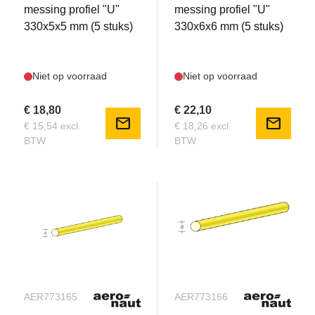
messing profiel "U"
messing profiel "U"
330x5x5 mm (5 stuks)
330x6x6 mm (5 stuks)
Niet op voorraad
Niet op voorraad
€ 18,80
€ 22,10
mail
mail
€ 15,54 excl.
€ 18,26 excl.
BTW
BTW
AER773165
AER773166