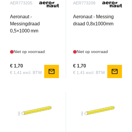
AER773205
AER773208
Aeronaut -
Aeronaut - Messing
Messingdraad
draad 0,8x1000mm
0,5×1000 mm
Niet op voorraad
Niet op voorraad
€ 1,70
€ 1,70
mail
mail
€ 1,41 excl. BTW
€ 1,41 excl. BTW