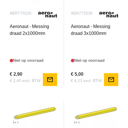
AER773220
AER773230
Aeronaut - Messing
Aeronaut - Messing
draad 2x1000mm
draad 3x1000mm
Niet op voorraad
Niet op voorraad
€ 2,90
€ 5,00
mail
mail
€ 2,40 excl. BTW
€ 4,13 excl. BTW