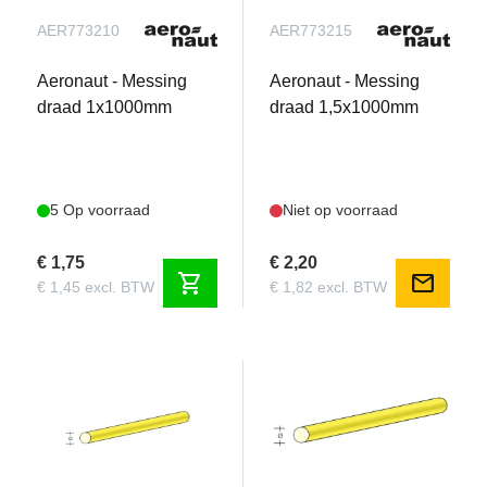
AER773210
AER773215
Aeronaut - Messing
Aeronaut - Messing
draad 1x1000mm
draad 1,5x1000mm
5 Op voorraad
Niet op voorraad
€ 1,75
€ 2,20
shopping_cart
mail
€ 1,45 excl. BTW
€ 1,82 excl. BTW