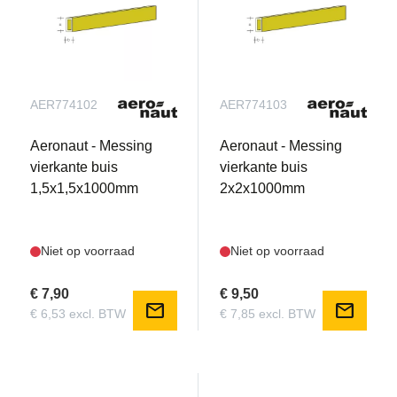
AER774102
AER774103
Aeronaut - Messing
Aeronaut - Messing
vierkante buis
vierkante buis
1,5x1,5x1000mm
2x2x1000mm
Niet op voorraad
Niet op voorraad
€ 7,90
€ 9,50
mail
mail
€ 6,53 excl. BTW
€ 7,85 excl. BTW