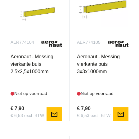
AER774104
AER774105
Aeronaut - Messing
Aeronaut - Messing
vierkante buis
vierkante buis
2,5x2,5x1000mm
3x3x1000mm
Niet op voorraad
Niet op voorraad
€ 7,90
€ 7,90
mail
mail
€ 6,53 excl. BTW
€ 6,53 excl. BTW