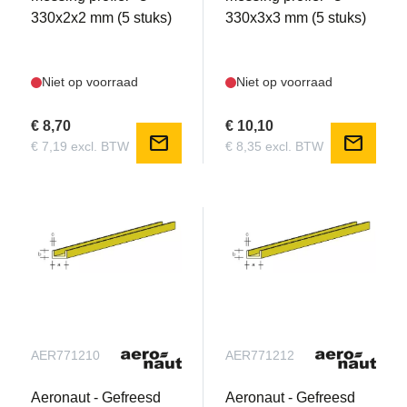
330x2x2 mm (5 stuks)
330x3x3 mm (5 stuks)
Niet op voorraad
Niet op voorraad
€ 8,70
€ 10,10
mail
mail
€ 7,19 excl. BTW
€ 8,35 excl. BTW
AER771210
AER771212
Aeronaut - Gefreesd
Aeronaut - Gefreesd