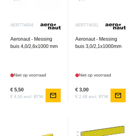
AER774004
AER774031
Aeronaut - Messing
Aeronaut - Messing
buis 4,0/2,6x1000 mm
buis 3,0/2,1x1000mm
Niet op voorraad
Niet op voorraad
€ 5,50
€ 3,00
mail
mail
€ 4,55 excl. BTW
€ 2,48 excl. BTW