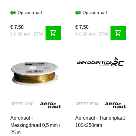
6 Op voorraad
8 Op voorraad
€ 7,50
€ 7,50
shopping_cart
shopping_cart
€ 6,20 excl. BTW
€ 6,20 excl. BTW
AER561000
AER573504
Aeronaut -
Aeronaut - Tranenplaat
Messingdraad 0,5 mm /
100x250mm
25 m