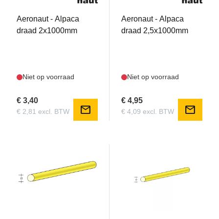
Aeronaut - Alpaca
Aeronaut - Alpaca
draad 2x1000mm
draad 2,5x1000mm
Niet op voorraad
Niet op voorraad
€ 3,40
€ 4,95
mail
mail
€ 2,81 excl. BTW
€ 4,09 excl. BTW