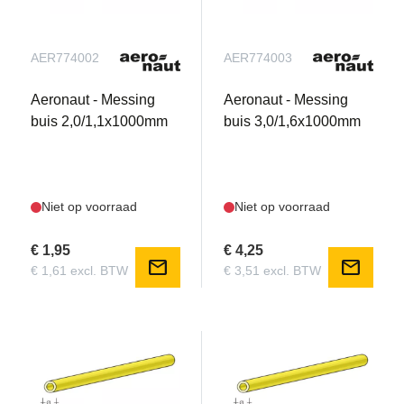
AER774002
AER774003
Aeronaut - Messing
Aeronaut - Messing
buis 2,0/1,1x1000mm
buis 3,0/1,6x1000mm
Niet op voorraad
Niet op voorraad
€ 1,95
€ 4,25
mail
mail
€ 1,61 excl. BTW
€ 3,51 excl. BTW