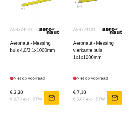
AER774041
AER774101
Aeronaut - Messing
Aeronaut - Messing
buis 4,0/3,1x1000mm
vierkante buis
1x1x1000mm
Niet op voorraad
Niet op voorraad
€ 3,30
€ 7,10
mail
mail
€ 2,73 excl. BTW
€ 5,87 excl. BTW