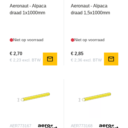
Aeronaut - Alpaca
Aeronaut - Alpaca
draad 1x1000mm
draad 1,5x1000mm
Niet op voorraad
Niet op voorraad
€ 2,70
€ 2,85
mail
mail
€ 2,23 excl. BTW
€ 2,36 excl. BTW
AER773167
AER773168