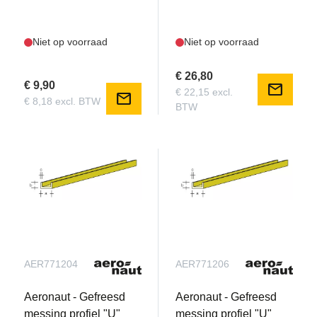
Niet op voorraad
Niet op voorraad
€ 26,80
€ 9,90
mail
€ 22,15 excl.
mail
€ 8,18 excl. BTW
BTW
AER771204
AER771206
Aeronaut - Gefreesd
Aeronaut - Gefreesd
messing profiel "U"
messing profiel "U"