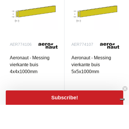
AER774106
AER774107
Aeronaut - Messing
Aeronaut - Messing
vierkante buis
vierkante buis
4x4x1000mm
5x5x1000mm
Niet op voorraad
Niet op voorraad
Subscribe!
€ 8,20
€ 9,40
mail
mail
€ 6,78 excl. BTW
€ 7,77 excl. BTW
close
Filters
Filters